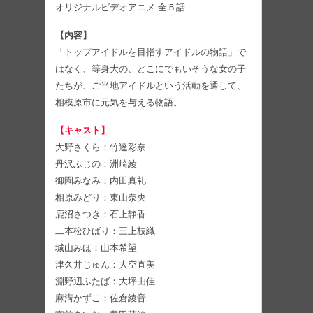
オリジナルビデオアニメ 全５話
【内容】
「トップアイドルを目指すアイドルの物語」で
はなく、等身大の、どこにでもいそうな女の子
たちが、ご当地アイドルという活動を通して、
相模原市に元気を与える物語。
【キャスト】
大野さくら：竹達彩奈
丹沢ふじの：洲崎綾
御園みなみ：内田真礼
相原みどり：東山奈央
鹿沼さつき：石上静香
二本松ひばり：三上枝織
城山みほ：山本希望
津久井じゅん：大空直美
淵野辺ふたば：大坪由佳
麻溝かずこ：佐倉綾音