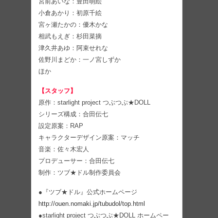
宮前あいな：豊田萌絵
小倉あかり：初原千絵
宮ヶ瀬たかの：優木かな
相武もえぎ：杉田菜摘
津久井あゆ：阿束せれな
佐野川まどか：一ノ宮しずか
ほか
【スタッフ】
原作：starlight project つぶつぶ★DOLL
シリーズ構成：合田伝七
設定原案：RAP
キャラクターデザイン原案：マッチ
音楽：佐々木宏人
プロデューサー：合田伝七
制作：ツブ★ドル制作委員会
●『ツブ★ドル』公式ホームページ
http://ouen.nomaki.jp/tubudol/top.html
●starlight project つぶつぶ★DOLL ホームペー