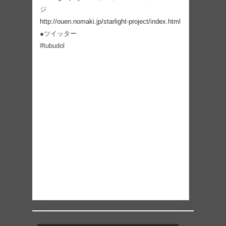
ジ
http://ouen.nomaki.jp/starlight-project/index.html
●ツイッター
#tubudol