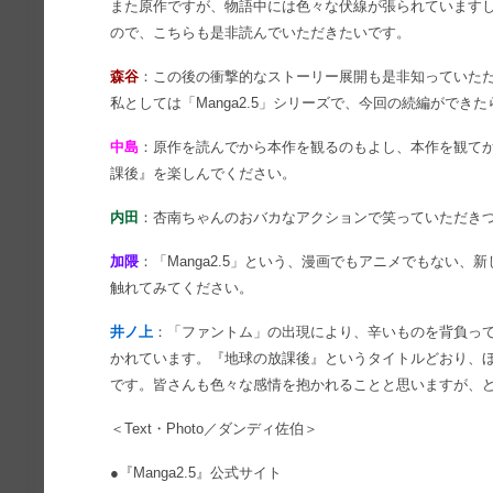
また原作ですが、物語中には色々な伏線が張られています
ので、こちらも是非読んでいただきたいです。
森谷
：この後の衝撃的なストーリー展開も是非知っていた
私としては「Manga2.5」シリーズで、今回の続編がで
中島
：原作を読んでから本作を観るのもよし、本作を観て
課後』を楽しんでください。
内田
：杏南ちゃんのおバカなアクションで笑っていただき
加隈
：「Manga2.5」という、漫画でもアニメでもない
触れてみてください。
井ノ上
：「ファントム」の出現により、辛いものを背負っ
かれています。『地球の放課後』というタイトルどおり、
です。皆さんも色々な感情を抱かれることと思いますが、
＜Text・Photo／ダンディ佐伯＞
●『Manga2.5』公式サイト