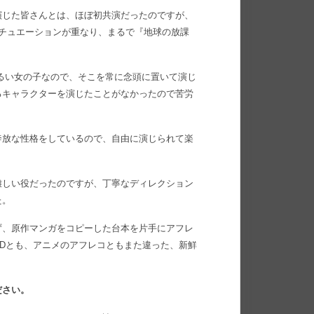
演じた皆さんとは、ほぼ初共演だったのですが、
チュエーションが重なり、まるで『地球の放課
るい女の子なので、そこを常に念頭に置いて演じ
るキャラクターを演じたことがなかったので苦労
奔放な性格をしているので、自由に演じられて楽
難しい役だったのですが、丁寧なディレクション
た。
ず、原作マンガをコピーした台本を片手にアフレ
Dとも、アニメのアフレコともまた違った、新鮮
ださい。