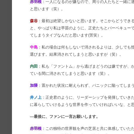
赤羽根
：一人になるのが嫌なので、周りの人たちと一緒に
と思います（笑）。
森谷
：最初は絶望しかないと思います。そこからどうでき
と、やっぱり私は早苗のように、正史たちとバーベキュー
てしまうタイプなんだと思います(苦笑）。
中島
：私の場合は何もしないで消されるよりは、少しでも
選びます。結果消されてしまうと思いますが（笑）。
内田
：私も「ファントム」から逃げまどうのは嫌ですが、
ている間に消されてしまうと思います（笑）。
加隈
：置かれた状況に耐えられず、パニックに陥ってしま
井ノ上
：正史君のように、リーダーシップを発揮していき
に暮らしていけるような世界を作っていければいいな、と
―最後に、ファンに一言お願いします。
赤羽根
：この独特の世界観を声の芝居と共に体感していた