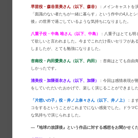
早苗役・森谷里美さん（以下、森谷）
：メインキャストを
「面識のない者たちが一緒に暮らす」という作中の4人とシ
後』の世界で過ごしているような気持ちになりました。
八重子役・中島 唯さん（以下、中島）
：八重子はとても明
て欲しいと言われました。今までこれだけ長いセリフがあ
しましたが、とても勉強になりました。
杏南役・内田愛美さん（以下、内田）
：杏南はとても自由
しかったです。
清美役・加隈亜衣さん（以下、加隈）
：今回は感情表現が
をしていただいたおかげで、楽しく演じることができまし
「片想いの子」役・井ノ上奈々さん（以下、井ノ上）
：ま
コをするということがこれまでにない感覚でした。ドラマC
な気持ちで演じられました。
―『地球の放課後』という作品に対する感想をお聞かせく