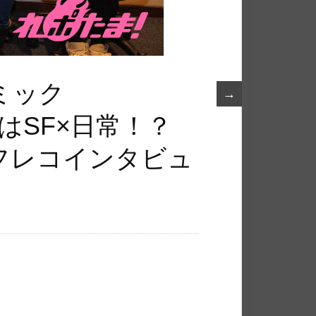
ミック
→
0弾はSF×日常！？
フレコインタビュ