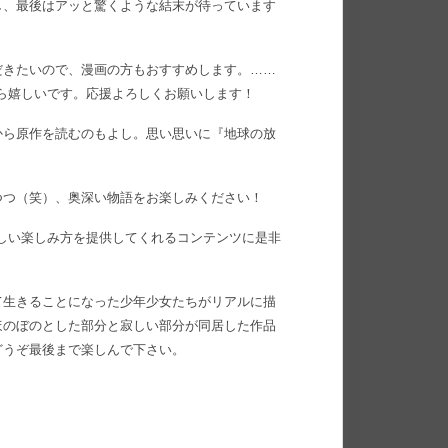
し、最後はアッと驚くような結末が待っています
だきたいので、漫画の方もおすすめします。……
きたら嬉しいです。応援よろしくお願いします！
から原作を読むのもよし。思い思いに『地球の放
つつ（笑）、奥深い物語をお楽しみください！
、新しい楽しみ方を提供してくれるコンテンツに是非
て生きることになった少年少女たちがリアルに描
ほのぼのとした部分と寂しい部分が同居した作品
どうぞ最後まで楽しんで下さい。