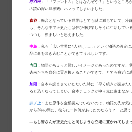
赤羽根
：「『ファントム』とはなんぞや？」というところ
の謎の深い世界観にハマってしまいました。
森谷
：舞台となっている世界はとても謎に満ちていて、冷
も、そんな中で正史たちは伸び伸び楽しそうに生活してい
つつも、羨ましいと思えました。
中島
：私も「広い世界に4人だけ……」という物語の設定
品に命を吹き込むことができてうれしいです。
内田
：物語がちょっと難しいイメージがあったのですが、
杏南たちを自分に置き換えることができて、とても身近に
加隈
：台本を読ませていただいた時に「早く続きが読みた
ると恐くなってしまい、台本チェックが中々先に進まなか
井ノ上
：まだ原作を全部読んでいないので、物語の先が気
から2年の間に、彼らに一体何があったのだろう？ と思う
―もし皆さんが正史たちと同じような立場に置かれてしま