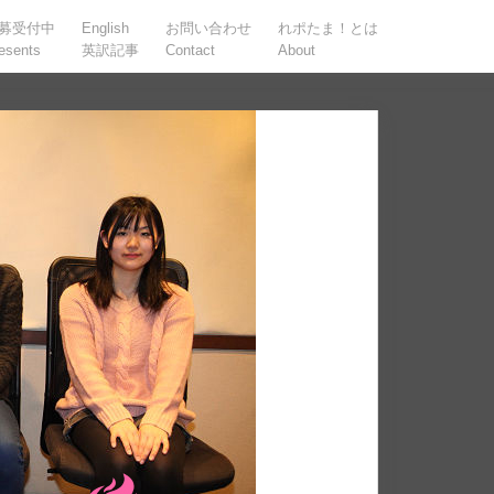
募受付中
English
お問い合わせ
れポたま！とは
esents
英訳記事
Contact
About