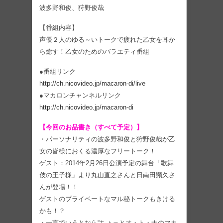
波多野和俊、狩野俊哉
【番組内容】
声優２人のゆる～いトークで疲れた乙女を耳か
ら癒す！乙女のためのバラエティ番組
●番組リンク
http://ch.nicovideo.jp/macaron-di/live
●マカロンチャンネルリンク
http://ch.nicovideo.jp/macaron-di
【今回のお品書き（すべて予定）】
・パーソナリティの波多野和俊と狩野俊哉が乙
女の皆様におくる濃厚なフリートーク！
ゲスト：2014年2月26日公演予定の舞台「歌舞
伎の王子様」より丸山直之さんと日南田顕久さ
んが登場！！
ゲストのプライベートなマル秘トークもきける
かも！？
・一言でいうとなら“ちょっとオ・ト・ナのマカ