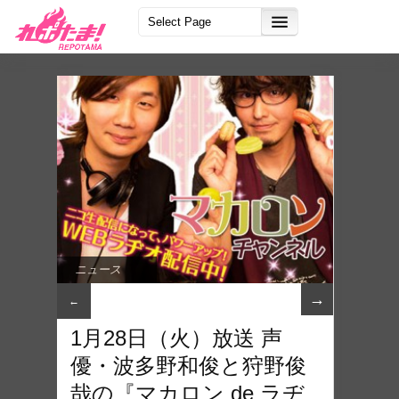
ニュース
→
←
1月28日（火）放送 声
優・波多野和俊と狩野俊
哉の『マカロン de ラヂ