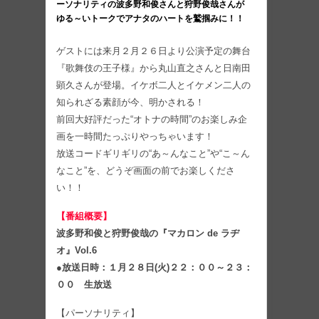
ーソナリティの波多野和俊さんと狩野俊哉さんが
ゆる～いトークでアナタのハートを鷲掴みに！！
ゲストには来月２月２６日より公演予定の舞台
『歌舞伎の王子様』から丸山直之さんと日南田
顕久さんが登場。イケボ二人とイケメン二人の
知られざる素顔が今、明かされる！
前回大好評だった“オトナの時間”のお楽しみ企
画を一時間たっぷりやっちゃいます！
放送コードギリギリの“あ～んなこと”や“こ～ん
なこと”を、どうぞ画面の前でお楽しくださ
い！！
【番組概要】
波多野和俊と狩野俊哉の『マカロン de ラヂ
オ』Vol.6
●放送日時：１月２８日(火)２２：００～２３：
００ 生放送
【パーソナリティ】