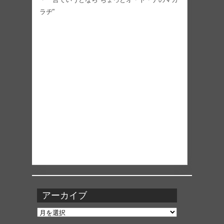
ラヂ”
アーカイブ
ア
ー