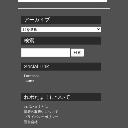
アーカイブ
ア
ー
カ
検索
イ
ブ
検
索:
Social Link
Facebook
Twitter
れポたま！について
れポたま！とは
情報の取扱いについて
プライバシーポリシー
運営会社