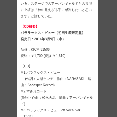
いる。ステージでのアーバンギャルドとの共演
に上坂は「神の見えざる手に感謝したいと思い
ます」と話していた。
【CD概要】
パララックス・ビュー【初回生産限定盤】
発売日：2014年3月5日（水）
品番：KICM-91506
税込：￥1,700 (税抜 ￥1,619)
【CD】
M1.パララックス・ビュー
(作詞：大槻ケンヂ 作曲：NARASAKI 編
曲：Sadesper Record)
M2.すみれコード
(作詞・作曲：松永天馬 編曲：アーバンギャル
ド)
M3.パララックス・ビュー off vocal ver.
【DVD】