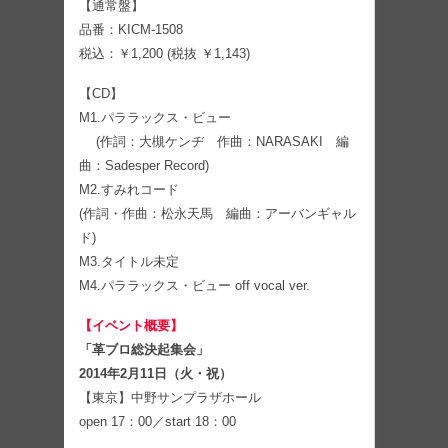
【通常盤】
品番：KICM-1508
税込：￥1,200 (税抜 ￥1,143)
【CD】
M1.パララックス・ビュー
(作詞：大槻ケンヂ 作曲：NARASAKI 編
曲：Sadesper Record)
M2.すみれコード
(作詞・作曲：松永天馬 編曲：アーバンギャル
ド)
M3.タイトル未定
M4.パララックス・ビュー off vocal ver.
【イベント概要】
「革ブロ総決起集会」
2014年2月11日（火・祝）
【東京】中野サンプラザホール
open 17：00／start 18：00