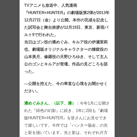
TVアニメも放送中、人気漫画
『HUNTER×HUNTER』の劇場版第2弾が2013年
12月27日（金）より公開。本作の完成を記念し
た試写会と舞台挨拶が12月19日、東京、新宿バ
ルト9で行われた。
当日はゴン役の潘めぐみ、キルア役の伊瀬茉莉
也、劇場版オリジナルキャラクターの煉獄役の
山本美月、修羅役の天野ひろゆき、そして主人
公のゴンとキルアが登壇。作品の見どころを語
った。
―公開を控えた、今の率直な心境をお聞かせく
ださい。
潘めぐみさん、（以下、潘）
：今年1月に公開さ
れた『緋色の幻影』に続き、1年に2回も『劇場
版HUNTER×HUNTER』を皆さんにお見せでき
て嬉しいです。今作では「ハンター協会」の光
と影を描いています。光と影は、それぞれ片方