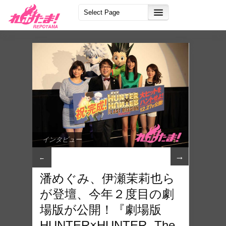
インタビュー
→
←
潘めぐみ、伊瀬茉莉也ら
が登壇、今年２度目の劇
場版が公開！『劇場版
HUNTER×HUNTER -The