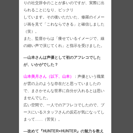
りの社交辞令のことが多いのですが、実際に出
られることになり、ビックリ
しています。その後いただいた、修羅のイメー
ジ画を見て「これならできる」と確信しました
（笑）。
また、監督からは「痩せているイメージで、線
の細い声で演じてくれ」と指示を受けました。
―山本さんは声優として初のアフレコでした
が、いかがでした？
山本美月さん（以下、山本）
：声優という職業
が雲の上のような存在だと思っていましたの
で、まさかそんな世界に自分が入れるとは思い
ませんでした。
広い空間で、一人でのアフレコでしたので、ブ
ースにいるスタッフさんの反応が気になってし
まって……（苦笑）。
―改めて『HUNTER×HUNTER』の魅力を教え