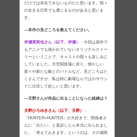
だけでは存在できないものだと思います。我々
の生きる日常でも通じるものがあると思いま
す。
―本作の見どころを教えてください。
伊瀬茉莉也さん（以下、伊瀬）
：今回は原作で
もアニメでも描かれていないオリジナルストー
リーということで、キャストの我々も楽しみに
していました。天空闘技場に戻り、懐かしい
面々や新たな敵とのバトルなど、見どころはた
くさんですが、私は特に劇場ならではのサウン
ドに注目して欲しいと思います。
―天野さんが作品に出ることになった経緯は？
天野ひろゆきさん（以下、天野）
：
『HUNTER×HUNTER』が大好きで、関係者さ
んに「出たい」と直訴したら本当に出られまし
た。「考えておきます」というのは、その場限