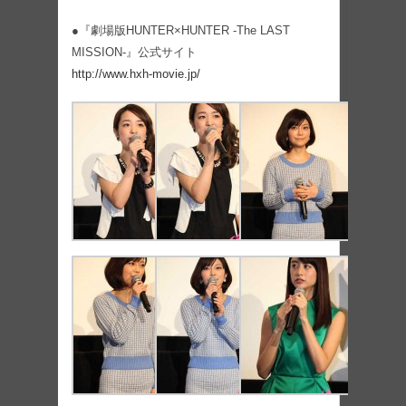
●『劇場版HUNTER×HUNTER -The LAST
MISSION‐』公式サイト
http://www.hxh-movie.jp/