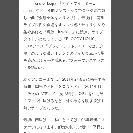
け、『end of loop』『アイ・マイ・ミー…
mine』など、４曲ノンストップでロック調の激
しい曲で会場全体をノリノリに。最後は、南里
ライブ恒例の会場をオレンジ色のサイリウムで
染めあげる『輝跡－kiseki－』に続き、ライブ
タイトルとなっている『BLOODY HOLIC』
（TVアニメ『ブラッドラッド』ED）では、夕
焼けのような濃いオレンジのサイリウムが会場
を染め上げる一体感あるパフォーマンスでラス
トを締めた。
続くアンコールでは、2014年2月5日に発売する
新曲『閃光のＰＲＩＳＯＮＥＲ』（2014年1月
～放送のTVアニメ『魔法戦争』OP）をいち早
くファンに届けるなど、外の寒さを吹き飛ばす
熱いライブとなった。
最後に南里は、「私にとっては2013年最後のス
テージになります。師走の忙しい最中、平日に