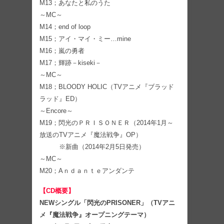
M13；あなたと私のうた
～MC～
M14；end of loop
M15；アイ・マイ・ミー…mine
M16；嵐の勇者
M17；輝跡－kiseki－
～MC～
M18；BLOODY HOLIC（TVアニメ『ブラッド
ラッド』ED）
～Encore～
M19；閃光のＰＲＩＳＯＮＥＲ（2014年1月～
放送のTVアニメ『魔法戦争』OP）
※新曲（2014年2月5日発売）
～MC～
M20；Aｎｄａｎｔｅアンダンテ
【CD概要】
NEWシングル「閃光のPRISONER」（TVアニ
メ『魔法戦争』オープニングテーマ）