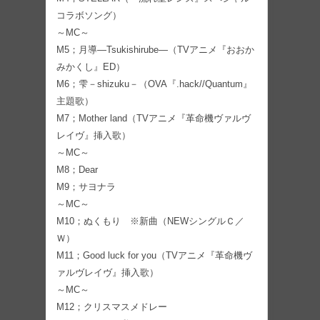
コラボソング）
～MC～
M5；月導―Tsukishirube―（TVアニメ『おおか
みかくし』ED）
M6；雫－shizuku－（OVA『.hack//Quantum』
主題歌）
M7；Mother land（TVアニメ『革命機ヴァルヴ
レイヴ』挿入歌）
～MC～
M8；Dear
M9；サヨナラ
～MC～
M10；ぬくもり ※新曲（NEWシングルＣ／
Ｗ）
M11；Good luck for you（TVアニメ『革命機ヴ
ァルヴレイヴ』挿入歌）
～MC～
M12；クリスマスメドレー