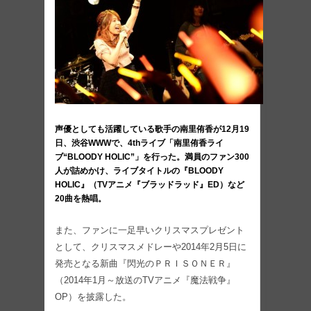
声優としても活躍している歌手の南里侑香が12月19
日、渋谷WWWで、4thライブ「南里侑香ライ
ブ“BLOODY HOLIC”」を行った。満員のファン300
人が詰めかけ、ライブタイトルの『BLOODY
HOLIC』（TVアニメ『ブラッドラッド』ED）など
20曲を熱唱。
また、ファンに一足早いクリスマスプレゼント
として、クリスマスメドレーや2014年2月5日に
発売となる新曲『閃光のＰＲＩＳＯＮＥＲ』
（2014年1月～放送のTVアニメ『魔法戦争』
OP）を披露した。