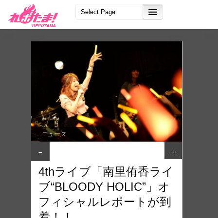
ニュース
→
←
4thライブ「南里侑香ライ
ブ“BLOODY HOLIC”」オ
フィシャルレポートが到
着！！