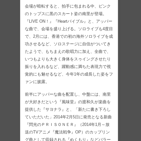
会場が暗転すると、拍手に包まれる中、ピンク
のトップスに黒のスカート姿の南里が登場。
『LIVE ON！』『Heartバイブル』と、アッパー
な曲で、会場を盛り上げる。ソロライブも4度目
で、2月には、香港での初の海外ソロライブを成
功させるなど、ソロステージに自信がついてき
たようで、もちまえの歌唱力に加え、全曲で、
いつもよりも大きく身体をスゥイングさせたり
振りを入れるなど、躍動感に満ちた表現力で視
覚的にも魅せるなど、今年1年の成長した姿をフ
ァンに披露。
前半にアッパーな曲を配置し、中盤には、南里
が大好きだという『風味堂』の渡和久が楽曲を
提供した『サヨナラ』と、「新たに書き下ろし
ていただいた」2014年2月5日に発売となる新曲
『閃光のＰＲＩＳＯＮＥＲ』（2014年1月～放
送のTVアニメ『魔法戦争』OP）のカップリン
グ曲として収録される『ぬくもり』などバラー