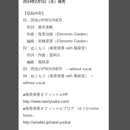
2014年2月5日（水）発売
【収録内容】
01．閃光のPRISONER
作詞：唐沢美帆
作曲：母里治樹（Elements Garden）
編曲：岩橋星実（Elements Garden）
02．ぬくもり（南里侑香 with 風味堂）
作詞・作曲：渡和久
編曲：風味堂
03．閃光のPRISONER ～without vocal
04．ぬくもり（南里侑香 with 風味堂） ～
without vocal
●南里侑香オフィシャルHP
http://www.nanriyuuka.com/
●南里侑香オフィシャルブログ「ゆうかcome
home」
http://ameblo.jp/nanri-yuuka/