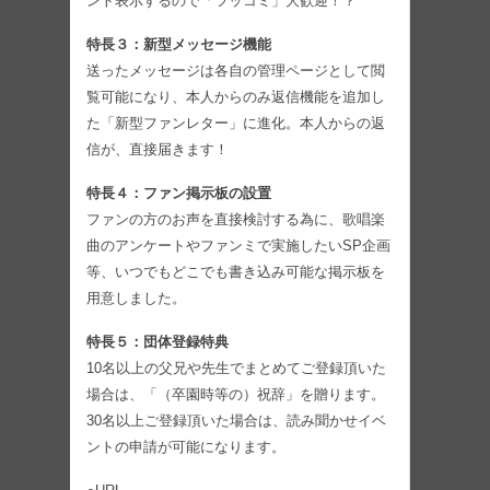
ント表示するので「ツッコミ」大歓迎！？
特長３：新型メッセージ機能
送ったメッセージは各自の管理ページとして閲
覧可能になり、本人からのみ返信機能を追加し
た「新型ファンレター」に進化。本人からの返
信が、直接届きます！
特長４：ファン掲示板の設置
ファンの方のお声を直接検討する為に、歌唱楽
曲のアンケートやファンミで実施したいSP企画
等、いつでもどこでも書き込み可能な掲示板を
用意しました。
特長５：団体登録特典
10名以上の父兄や先生でまとめてご登録頂いた
場合は、「（卒園時等の）祝辞」を贈ります。
30名以上ご登録頂いた場合は、読み聞かせイベ
ントの申請が可能になります。