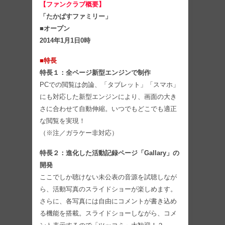
【ファンクラブ概要】
「たかぱすファミリー」
■オープン
2014年1月1日0時
■特長
特長１：全ページ新型エンジンで制作
PCでの閲覧は勿論、「タブレット」「スマホ」
にも対応した新型エンジンにより、画面の大き
さに合わせて自動伸縮。いつでもどこでも適正
な閲覧を実現！
（※注／ガラケー非対応）
特長２：進化した活動記録ページ「Gallary」の
開発
ここでしか聴けない未公表の音源を試聴しなが
ら、活動写真のスライドショーが楽しめます。
さらに、各写真には自由にコメントが書き込め
る機能を搭載。スライドショーしながら、コメ