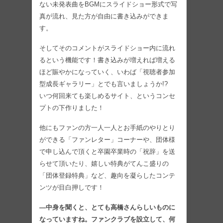
ない未発表曲をBGMにスライドショー形式で写
真が流れ、見た方が自由に書き込みができま
す。
そしてそのコメントがスライドショー内に流れ
るという機能です！書き込みが増えれば増える
ほど賑やかになっていく、いわば「視聴者参加
型成長ギャラリー」とでも言いましょうか!?
いつ何回来ても楽しめるサイト、というコンセ
プトの下作りました！
他にもファンの方一人一人とお手紙のやりとり
ができる「ファンレター」コーナーや、団体様
で申し込んで頂くと卒園卒業時の「祝辞」を送
らせて頂いたり、嬉しい特典がてんこ盛りの
「団体登録特典」など、趣向を凝らしたコンテ
ンツが目白押しです！
―中身を聞くと、とても高橋さんらしいものに
なっていますね。ファンクラブを設立して、何