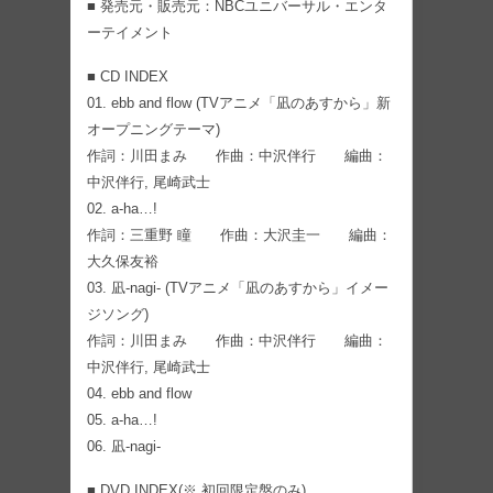
■ 発売元・販売元：NBCユニバーサル・エンタ
ーテイメント
■ CD INDEX
01. ebb and flow (TVアニメ「凪のあすから」新
オープニングテーマ)
作詞：川田まみ 作曲：中沢伴行 編曲：
中沢伴行, 尾崎武士
02. a-ha…!
作詞：三重野 瞳 作曲：大沢圭一 編曲：
大久保友裕
03. 凪-nagi- (TVアニメ「凪のあすから」イメー
ジソング)
作詞：川田まみ 作曲：中沢伴行 編曲：
中沢伴行, 尾崎武士
04. ebb and flow
05. a-ha…!
06. 凪-nagi-
■ DVD INDEX(※ 初回限定盤のみ)