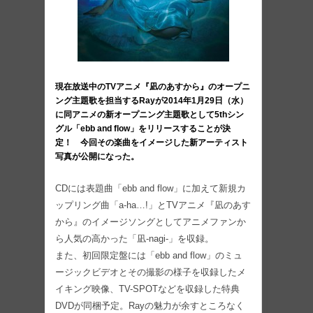
現在放送中のTVアニメ『凪のあすから』のオープニ
ング主題歌を担当するRayが2014年1月29日（水）
に同アニメの新オープニング主題歌として5thシン
グル「ebb and flow」をリリースすることが決
定！ 今回その楽曲をイメージした新アーティスト
写真が公開になった。
CDには表題曲「ebb and flow」に加えて新規カ
ップリング曲「a-ha…!」とTVアニメ『凪のあす
から』のイメージソングとしてアニメファンか
ら人気の高かった「凪‐nagi‐」を収録。
また、初回限定盤には「ebb and flow」のミュ
ージックビデオとその撮影の様子を収録したメ
イキング映像、TV-SPOTなどを収録した特典
DVDが同梱予定。Rayの魅力が余すところなく