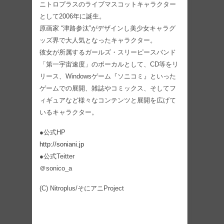
ニトロプラスのライブマスコットキャラクター
として2006年に誕生。
原画家 “津路参汰”がデザインし美少女キャラグ
ッズ界で大人気となったキャラクター。
彼女が所属するガールズ・スリーピースバンド
「第一宇宙速度」のボーカルとして、CD等をリ
リース、Windowsゲーム『ソニコミ』といった
ゲームでの展開、雑誌やコミックス、そしてフ
ィギュアなど様々なコンテンツと展開を広げて
いるキャラクター。
●公式HP
http://soniani.jp
●公式Teitter
＠sonico_a
(C) Nitroplus/そにアニProject