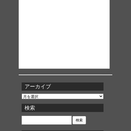
アーカイブ
ア
ー
カ
検索
イ
ブ
検
索: