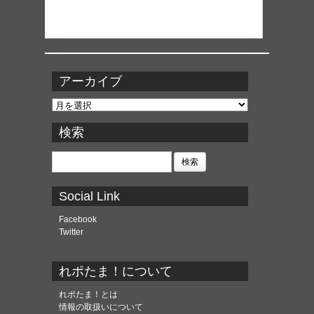
アーカイブ
ア
ー
カ
検索
イ
ブ
検
索:
Social Link
Facebook
Twitter
れポたま！について
れポたま！とは
情報の取扱いについて