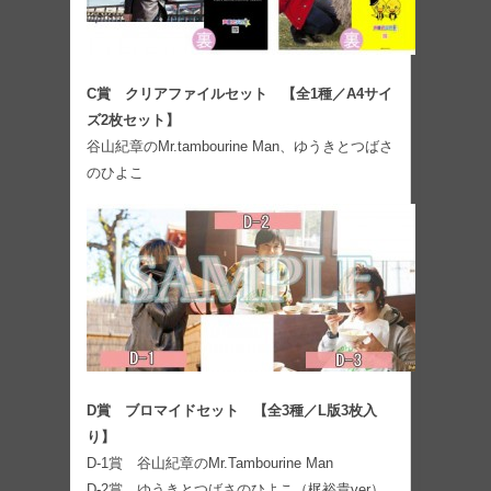
C賞 クリアファイルセット 【全1種／A4サイ
ズ2枚セット】
谷山紀章のMr.tambourine Man、ゆうきとつばさ
のひよこ
D賞 ブロマイドセット 【全3種／L版3枚入
り】
D-1賞 谷山紀章のMr.Tambourine Man
D-2賞 ゆうきとつばさのひよこ（梶裕貴ver）