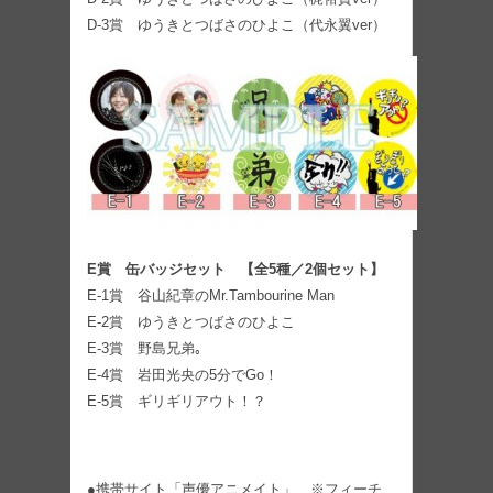
D-3賞 ゆうきとつばさのひよこ（代永翼ver）
E賞 缶バッジセット 【全5種／2個セット】
E-1賞 谷山紀章のMr.Tambourine Man
E-2賞 ゆうきとつばさのひよこ
E-3賞 野島兄弟｡
E-4賞 岩田光央の5分でGo！
E-5賞 ギリギリアウト！？
●携帯サイト「声優アニメイト」 ※フィーチ