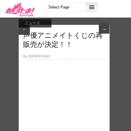
ニュース
→
←
声優アニ​メイトくじの再
販売が​決定！！
By, 2013年9月18日