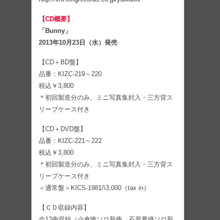
【CD概要】
「Bunny」
2013年10月23日（水）発売
【CD＋BD盤】
品番：KIZC-219～220
税込￥3,800
＊初回製造分のみ、ミニ写真集封入・三方背ス
リーブケース付き
【CD＋DVD盤】
品番：KIZC-221～222
税込￥3,800
＊初回製造分のみ、ミニ写真集封入・三方背ス
リーブケース付き
＜通常盤＞KICS-1981/\3,000（tax in）
【ＣＤ収録内容】
全12曲収録（小倉唯ソロ新曲、石原夏織ソロ新