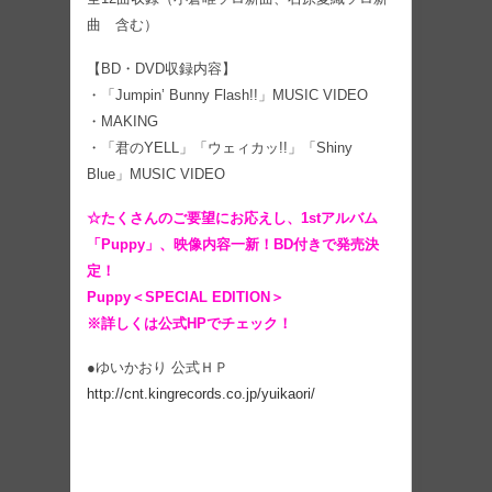
曲 含む）
【BD・DVD収録内容】
・「Jumpin’ Bunny Flash!!」MUSIC VIDEO
・MAKING
・「君のYELL」「ウェィカッ!!」「Shiny
Blue」MUSIC VIDEO
☆たくさんのご要望にお応えし、1stアルバム
「Puppy」、映像内容一新！BD付きで発売決
定！
Puppy＜SPECIAL EDITION＞
※詳しくは公式HPでチェック！
●ゆいかおり 公式ＨＰ
http://cnt.kingrecords.co.jp/yuikaori/