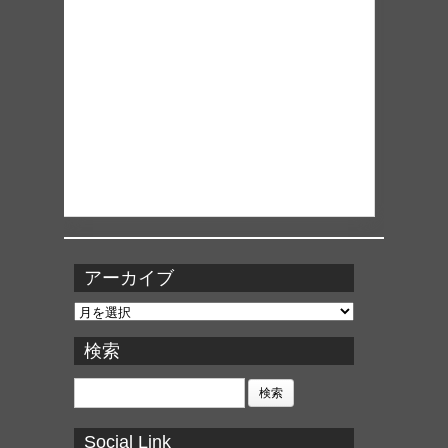
アーカイブ
ア
ー
カ
検索
イ
ブ
検
索:
Social Link