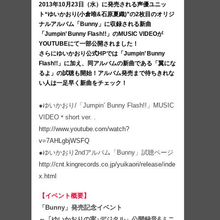
2013年10月23日（水）に発売される声優ユニッ
ト“ゆいかおり(小倉唯&石原夏織)”の2枚目のオリジ
ナルアルバム「Bunny」に収録される新曲
「Jumpin’ Bunny Flash!!」のMUSIC VIDEOが
YOUTUBEにて一部公開されました！
さらにゆいかおり公式HPでは「Jumpin’ Bunny
Flash!!」に加え、同アルバムの新曲である「翼にな
るよ」の試聴も開始！アルバム発売まで待ちきれな
い人は一足早く新曲をチェック！
●ゆいかおり/「Jumpin’ Bunny Flash!!」MUSIC
VIDEO＊short ver. .
http://www.youtube.com/watch?
v=7AHLgbjWSFQ
●ゆいかおり2ndアルバム「Bunny」試聴ページ
http://cnt.kingrecords.co.jp/yuikaori/release/inde
x.html
【イベント概要】
「Bunny」発売記念イベント
～「ゆいかおりの実♪デジタル」公開録音&ミニ