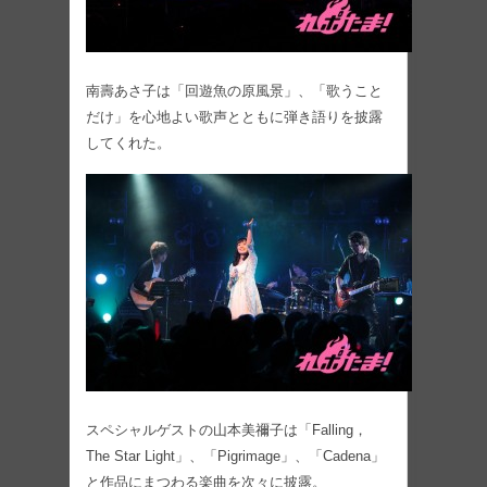
南壽あさ子は「回遊魚の原風景」、「歌うこと
だけ」を心地よい歌声とともに弾き語りを披露
してくれた。
スペシャルゲストの山本美禰子は「Falling，
The Star Light」、「Pigrimage」、「Cadena」
と作品にまつわる楽曲を次々に披露。