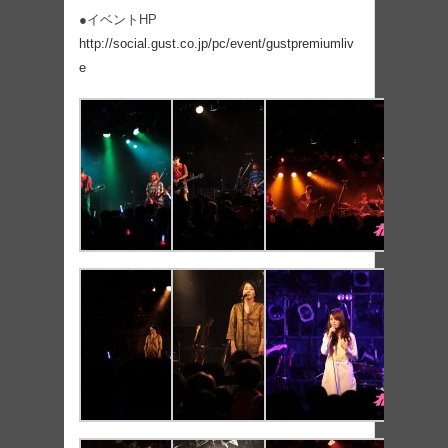
●イベントHP
http://social.gust.co.jp/pc/event/gustpremiumliv
e