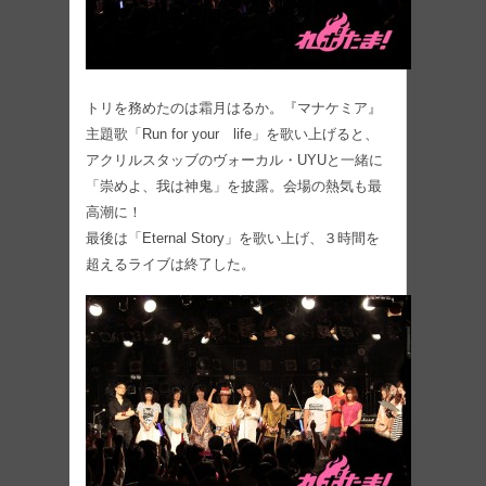
トリを務めたのは霜月はるか。『マナケミア』
主題歌「Run for your life」を歌い上げると、
アクリルスタッブのヴォーカル・UYUと一緒に
「崇めよ、我は神鬼」を披露。会場の熱気も最
高潮に！
最後は「Eternal Story」を歌い上げ、３時間を
超えるライブは終了した。