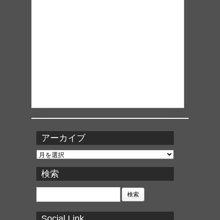
アーカイブ
ア
ー
カ
検索
イ
ブ
検
索:
Social Link