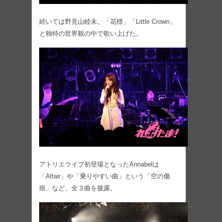
続いては野見山睦未。「花標」「Little Crown」
と独特の世界観の中で歌い上げた。
アトリエライブ初登場となったAnnabelは
「Altair」や「乗りやすい曲」という「空の傷
痕」など、全３曲を披露。