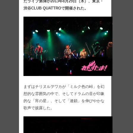
たライブ第弾が2013年8月29日（木）、東京・
渋谷CLUB QUATTROで開催された。
まずはチリヌルヲワカが「ミルク色の峠」を幻
想的な雰囲気の中で、そしてドラムの音が印象
的な「宵の星」、そして「連鎖」を伸びやかな
歌声で披露した。