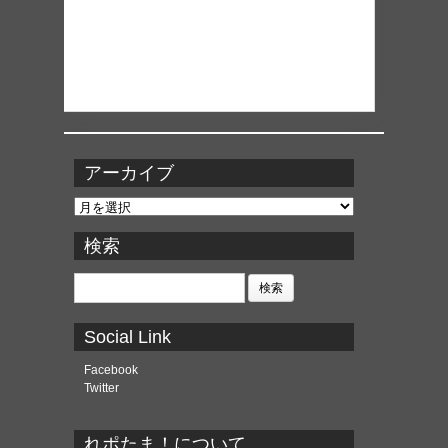
アーカイブ
ア
ー
カ
検索
イ
ブ
検
索:
Social Link
Facebook
Twitter
れポたま！について