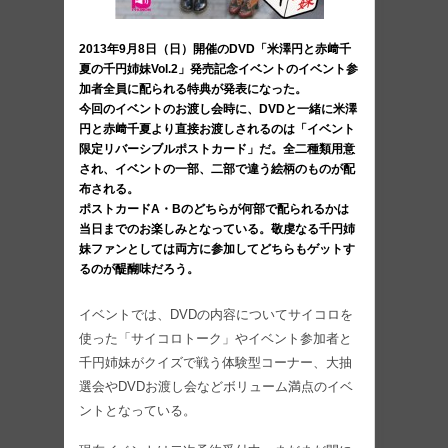
2013年9月8日（日）開催のDVD「米澤円と赤﨑千
夏の千円姉妹Vol.2」発売記念イベントのイベント参
加者全員に配られる特典が発表になった。
今回のイベントのお渡し会時に、DVDと一緒に米澤
円と赤﨑千夏より直接お渡しされるのは「イベント
限定リバーシブルポストカード」だ。全二種類用意
され、イベントの一部、二部で違う絵柄のものが配
布される。
ポストカードA・Bのどちらが何部で配られるかは
当日までのお楽しみとなっている。敬虔なる千円姉
妹ファンとしては両方に参加してどちらもゲットす
るのが醍醐味だろう。
イベントでは、DVDの内容についてサイコロを
使った「サイコロトーク」やイベント参加者と
千円姉妹がクイズで戦う体験型コーナー、大抽
選会やDVDお渡し会などボリューム満点のイベ
ントとなっている。