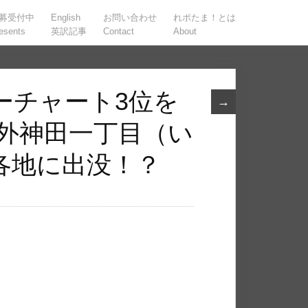
募受付中
English
お問い合わせ
れポたま！とは
esents
英訳記事
Contact
About
ーチャート3位を
→
テ外神田一丁目（い
各地に出没！？