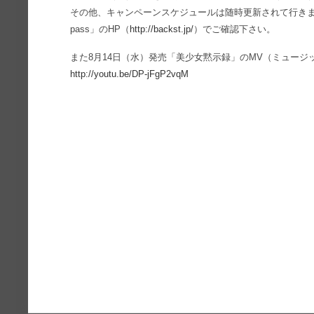
その他、キャンペーンスケジュールは随時更新されて行きます
pass」のHP（
http://backst.jp/
）でご確認下さい。
また8月14日（水）発売「美少女黙示録」のMV（ミュージ
http://youtu.be/DP-jFgP2vqM