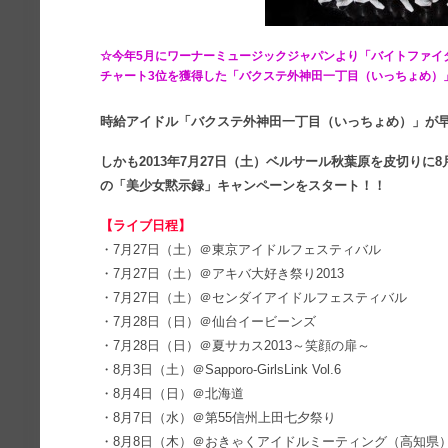
☆今年5月にワーナーミュージックジャパンより「バイトファイ
チャート3位を獲得した「バクステ外神田一丁目（いっちょめ）
時給アイドル「バクステ外神田一丁目（いっちょめ）」が早く
しかも2013年7月27日（土）ベルサール秋葉原を皮切りに8
の「美少女黙示録」キャンペーンをスタート！！
【ライブ日程】
・7月27日（土）＠東京アイドルフェスティバル
・7月27日（土）＠アキバ大好き祭り2013
・7月27日（土）＠センダイアイドルフェスティバル
・7月28日（日）＠仙台イービーンズ
・7月28日（日）＠夏サカス2013～笑顔の扉～
・8月3日（土）＠Sapporo-GirlsLink Vol.6
・8月4日（日）＠北海道
・8月7日（水）＠第55信州上田七夕祭り
・8月8日（木）＠おきゃくアイドルミーティング（高知県