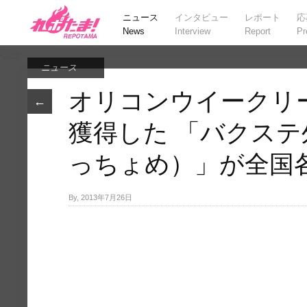
ニュース
インタビュー
レポート
応
News
Interview
Report
Pr
ニュース
オリコンウイークリ
←
獲得した 「バクス
っちょめ）」が全国
By, 2013年7月26日