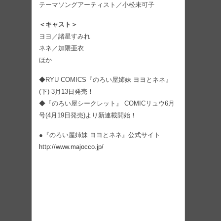
テーマソングアーティスト／小松未可子
＜キャスト＞
ヨヨ／諸星すみれ
ネネ／加隈亜衣
ほか
◆RYU COMICS『のろい屋姉妹 ヨヨとネネ』
(下) 3月13日発売！
◆『のろい屋シークレット』 COMICリュウ6月
号(4月19日発売)より新連載開始！
●『のろい屋姉妹 ヨヨとネネ』公式サイト
http://www.majocco.jp/