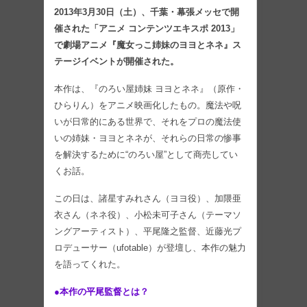
2013年3月30日（土）、千葉・幕張メッセで開
催された「アニメ コンテンツエキスポ 2013」
で劇場アニメ『魔女っこ姉妹のヨヨとネネ』ス
テージイベントが開催された。
本作は、『のろい屋姉妹 ヨヨとネネ』（原作・
ひらりん）をアニメ映画化したもの。魔法や呪
いが日常的にある世界で、それをプロの魔法使
いの姉妹・ヨヨとネネが、それらの日常の惨事
を解決するために“のろい屋”として商売してい
くお話。
この日は、諸星すみれさん（ヨヨ役）、加隈亜
衣さん（ネネ役）、小松未可子さん（テーマソ
ングアーティスト）、平尾隆之監督、近藤光プ
ロデューサー（ufotable）が登壇し、本作の魅力
を語ってくれた。
●本作の平尾監督とは？