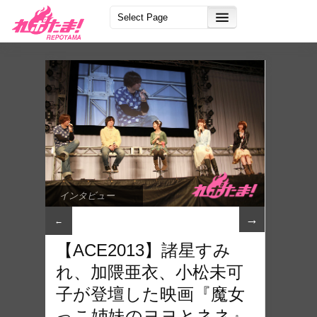
インタビュー
→
←
【ACE2013】諸星すみ
れ、加隈亜衣、小松未可
子が登壇した映画『魔女
っこ姉妹のヨヨとネネ』