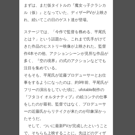
まずは、まだ仮タイトルの『魔女っ子クラシカ
ル（仮）』となっていた、ディザーPVが上映さ
れ、続いてこの日のゲスト達が登場。
ステージでは、「今作で監督を務める、平尾氏
とは？」という話題から、これまで氏手がけて
きた作品のヒストリー映像が上映された。監督
作4本その他、アクションシーンが見所な作品が
多く、『空の境界』の式のアクションなどでも
注目を集めている。
そもそも、平尾氏が近藤プロデューサーとお仕
事をするようになったのは、約9年前、平尾氏が
フリーの演出をしていた頃に、ufotable制作の
『フタコイ オルタナティブ』の絵コンテの仕事
をしたのが最初。監督ではなく、プロデューサ
ーの近藤氏からリテイクが来たのが印象深かっ
たそうだ。
そして、ついに最新PVが完成したということ
で、そちらも上映することに。先ほどのディザ