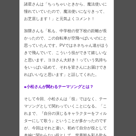
諸星さんは「ちっちゃいときから、魔法使いに
憧れていていたので、魔法使いになりきって、
お芝居します！」と元気よくコメント！
加隈さんも「私も、中学校の登下校の距離が長
かったので、この自転車が空飛べばいいのにと
思っていたんです。PVではネネちゃん達がほう
きで飛んでいて、こういう役ができて嬉しいな
と思います。ヨヨさん大好き！っていう気持ち
をいっぱい込めて、それを皆さんにお届けでき
ればいいなと思います」と話してくれた。
●小松さんが関わるテーマソングとは？
そして今回、小松さんは「役」ではなく、テー
マソングとして関わっていくことになる。「こ
れまで、『自分の演じるキャラクターをフィル
ターにして歌う』ということが多かったのです
が、今回はそれと違い、初めて自分が役として
本編に関わらない役として、世界観を彩る歌を