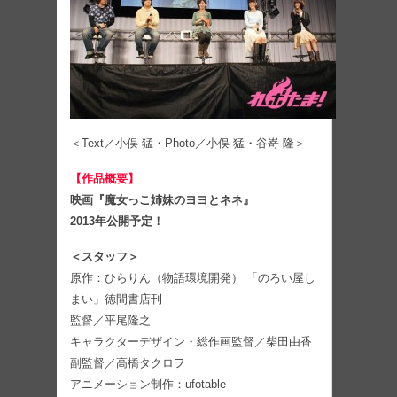
＜Text／小俣 猛・Photo／小俣 猛・谷嵜 隆＞
【作品概要】
映画『魔女っこ姉妹のヨヨとネネ』
2013年公開予定！
＜スタッフ＞
原作：ひらりん（物語環境開発） 「のろい屋し
まい」徳間書店刊
監督／平尾隆之
キャラクターデザイン・総作画監督／柴田由香
副監督／高橋タクロヲ
アニメーション制作：ufotable