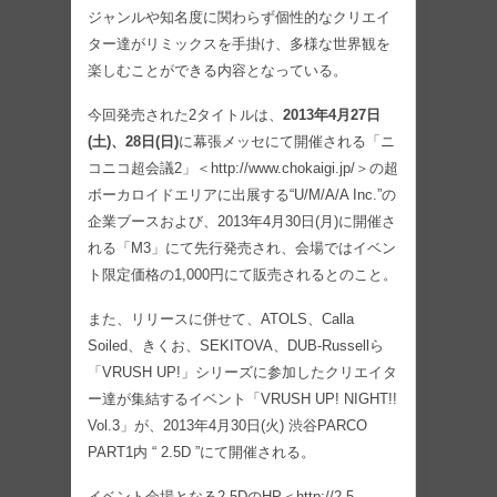
ジャンルや知名度に関わらず個性的なクリエイ
ター達がリミックスを手掛け、多様な世界観を
楽しむことができる内容となっている。
今回発売された2タイトルは、
2013年4月27日
(土)、28日(日)
に幕張メッセにて開催される「ニ
コニコ超会議2」＜http://www.chokaigi.jp/＞の超
ボーカロイドエリアに出展する“U/M/A/A Inc.”の
企業ブースおよび、2013年4月30日(月)に開催さ
れる「M3」にて先行発売され、会場ではイベン
ト限定価格の1,000円にて販売されるとのこと。
また、リリースに併せて、ATOLS、Calla
Soiled、きくお、SEKITOVA、DUB-Russellら
「VRUSH UP!」シリーズに参加したクリエイタ
ー達が集結するイベント「VRUSH UP! NIGHT!!
Vol.3」が、2013年4月30日(火) 渋谷PARCO
PART1内 “ 2.5D ”にて開催される。
イベント会場となる2.5DのHP＜http://2-5-