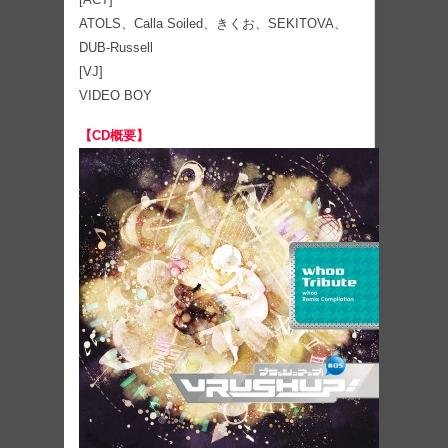
ATOLS、Calla Soiled、きくお、SEKITOVA、
DUB-Russell
[VJ]
VIDEO BOY
【CD概要】