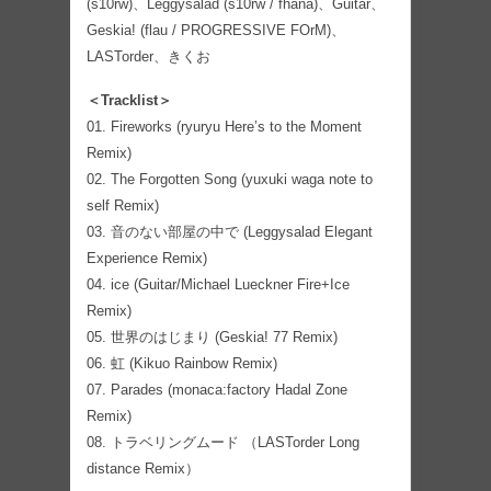
(s10rw)、Leggysalad (s10rw / fhána)、Guitar、
Geskia! (flau / PROGRESSIVE FOrM)、
LASTorder、きくお
＜Tracklist＞
01. Fireworks (ryuryu Here’s to the Moment
Remix)
02. The Forgotten Song (yuxuki waga note to
self Remix)
03. 音のない部屋の中で (Leggysalad Elegant
Experience Remix)
04. ice (Guitar/Michael Lueckner Fire+Ice
Remix)
05. 世界のはじまり (Geskia! 77 Remix)
06. 虹 (Kikuo Rainbow Remix)
07. Parades (monaca:factory Hadal Zone
Remix)
08. トラベリングムード （LASTorder Long
distance Remix）