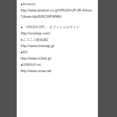
●Amazon
http://www.amazon.co.jp/VRUSH-UP-06–Kikuo-
Tribute-/dp/B00C59PWWK/
●「VRUSH UP!」 オフィシャルサイト
http://vrushup.com/
●ニコニコ超会議2
http://www.chokaigi.jp/
●M3
http://www.m3net.jp/
●U/M/A/A Inc.
http://www.umaa.net