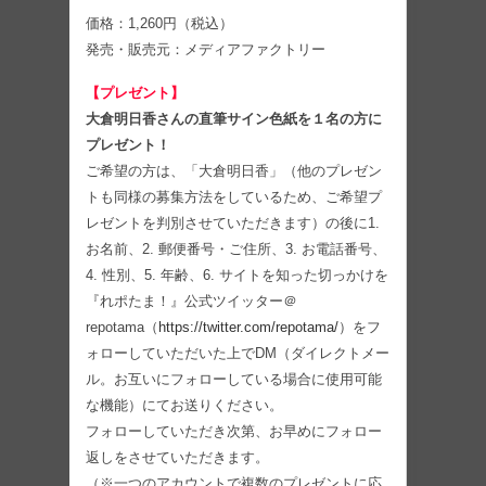
価格：1,260円（税込）
発売・販売元：メディアファクトリー
【プレゼント】
大倉明日香さんの直筆サイン色紙を１名の方に
プレゼント！
ご希望の方は、「大倉明日香」（他のプレゼン
トも同様の募集方法をしているため、ご希望プ
レゼントを判別させていただきます）の後に1.
お名前、2. 郵便番号・ご住所、3. お電話番号、
4. 性別、5. 年齢、6. サイトを知った切っかけを
『れポたま！』公式ツイッター＠
repotama（
https://twitter.com/repotama/
）をフ
ォローしていただいた上でDM（ダイレクトメー
ル。お互いにフォローしている場合に使用可能
な機能）にてお送りください。
フォローしていただき次第、お早めにフォロー
返しをさせていただきます。
（※一つのアカウントで複数のプレゼントに応