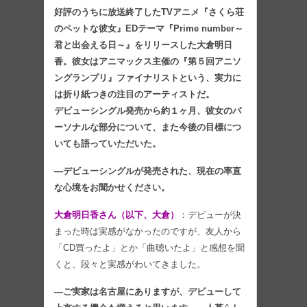
好評のうちに放送終了したTVアニメ『さくら荘
のペットな彼女』EDテーマ『Prime number～
君と出会える日～』をリリースした大倉明日
香。彼女はアニマックス主催の『第５回アニソ
ングランプリ』ファイナリストという、実力に
は折り紙つきの注目のアーティストだ。
デビューシングル発売から約１ヶ月、彼女のパ
ーソナルな部分について、また今後の目標につ
いても語っていただいた。
―デビューシングルが発売された、現在の率直
な心境をお聞かせください。
大倉明日香さん（以下、大倉）
：デビューが決
まった時は実感がなかったのですが、友人から
「CD買ったよ」とか「曲聴いたよ」と感想を聞
くと、段々と実感がわいてきました。
―ご実家は名古屋にありますが、デビューして