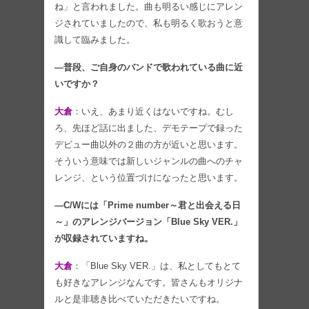
ね」と言われました。曲も明るい感じにアレン
ジされていましたので、私も明るく歌おうと意
識して臨みました。
―普段、ご自身のバンドで歌われている曲に近
いですか？
大倉
：いえ、あまり近くはないですね。むし
ろ、先ほど話に出ました、デモテープで録った
デビュー曲以外の２曲の方が近いと思います。
そういう意味では新しいジャンルの曲へのチャ
レンジ、という位置づけになったと思います。
―C/Wには「Prime number～君と出会える日
～」のアレンジバージョン「Blue Sky VER.」
が収録されていますね。
大倉
：「Blue Sky VER.」は、私としてもとて
も好きなアレンジなんです。皆さんもオリジナ
ルと是非聴き比べていただきたいですね。