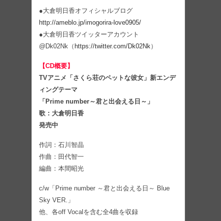
●大倉明日香オフィシャルブログ
http://ameblo.jp/imogorira-love0905/
●大倉明日香ツイッターアカウント
@Dk02Nk（
https://twitter.com/Dk02Nk
）
【CD概要】
TVアニメ「さくら荘のペットな彼女」新エンデ
ィングテーマ
「Prime number～君と出会える日～」
歌：大倉明日香
発売中
作詞：石川智晶
作曲：田代智一
編曲：本間昭光
c/w「Prime number ～君と出会える日～ Blue
Sky VER.」
他、各off Vocalを含む全4曲を収録