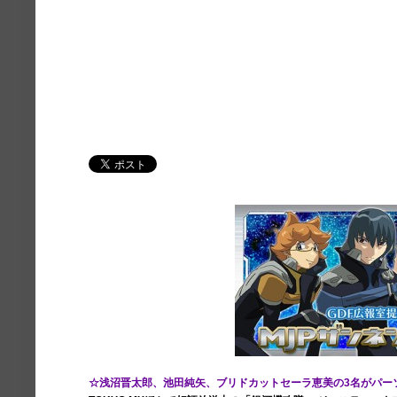
☆浅沼晋太郎、池田純矢、ブリドカットセーラ恵美の3名がパー