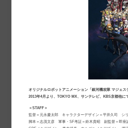
オリジナルロボットアニメーション「銀河機攻隊 マジェス
2013年4月より、TOKYO MX、サンテレビ、KBS京都他
＜STAFF＞
監督＝元永慶太郎 キャラクターデザイン＝平井久司 シ
脚本＝志茂文彦 軍事・SF考証＝鈴木貴昭 副監督＝即座