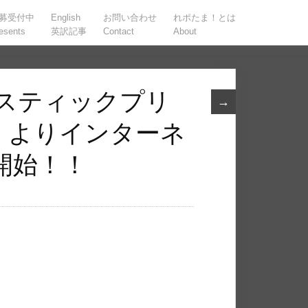
募受付中
English
お問い合わせ
れポたま！とは
esents
英訳記事
Contact
About
ェスティックプリ
→
木）よりインターネ
開始！！