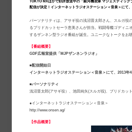
TOKYO MXほかで好評放送中の「銀河機攻隊 マジェスティッ
配信が決定！インターネットラジオステーション＜音泉＞にて、2
パーソナリティは、アサギ役の浅沼晋太郎さん、スルガ役
るブリドカットセーラ恵美さんが担当。戦闘母艦ゴディニオ
するザンネン型ラジオ番組が誕生。ユニークなトークをお
【番組概要】
GDF広報室提供「MJPザンネンラジオ」
■配信開始日
インターネットラジオステーション＜音泉＞にて、2013年
■パーソナリティ
浅沼晋太郎(アサギ役）、池田純矢(スルガ役)、ブリドカット
●インターネットラジオステーション＜音泉＞
http://www.onsen.ag/
【作品概要】