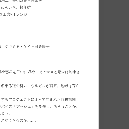
渡辺浩二 美術監督＝前田実
じゅんいち、牧孝雄
画工房×オレンジ
郎 クギミヤ・ケイ＝日笠陽子
資源小惑星を手中に収め、その未来と繁栄は約束さ
を名乗る謎の勢力・ウルガルが襲来。地球は存亡
とするプロジェクトによって生まれた特務機関
デバイス「アッシュ」を受領し、あろうことか、
しまう。
ことができるのか……。