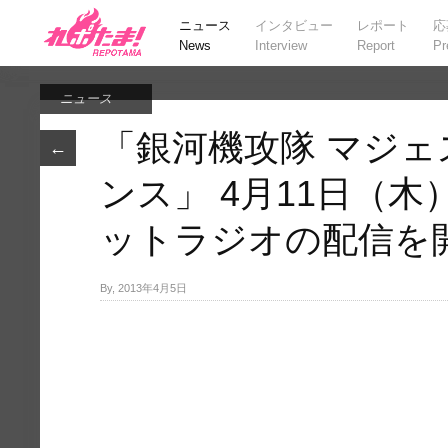
ニュース
インタビュー
レポート
応
News
Interview
Report
Pr
ニュース
「銀河機攻隊 マジ
←
ンス」 4月11日（
ットラジオの配信を
By, 2013年4月5日