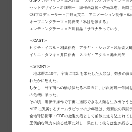
GDFメカデザイン＝森木靖泰 ウルガルメカデザイン＝
セットデザイン＝岩畑剛一 総作画監督＝佐光幸恵、高岡
CGプロデューサー＝井野元英二 アニメーション制作＝動
オープニングテーマ＝昆夏美「私は想像する」
エンディングテーマ＝石川智晶「サヨナラっていう」
＜CAST＞
ヒタチ・イズル＝相葉裕樹 アサギ・トシカズ＝浅沼晋太
イリエ・タマキ＝井口裕香 スルガ・アタル＝池田純矢
＜STORY＞
―地球暦2110年。宇宙に進出を果たした人類は、数多の
れたかに思えた。
しかし、外宇宙への橋頭保たる木星圏に、汎銀河統一帝国
の危機に陥った。
その頃、遺伝子操作で宇宙に適応できる人類を生み出そう
MJPに所属するチームラビッツの少年達は、最新鋭の戦闘
全地球防衛軍・GDFの撤退の盾として前線に送り込まれて
圧倒的な戦力を誇る敵軍に対し、果たして彼らは生き残る