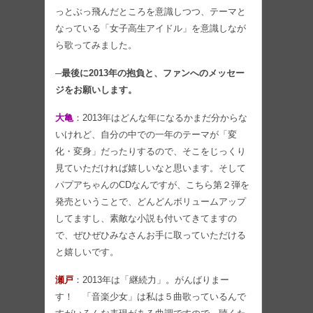
っとぶっ飛んだところを意識しつつ、テーマと
なっている「女子高生アイドル」を意識しなが
ら歌ってみました。
─最後に2013年の抱負と、ファンへのメッセー
ジをお願いします。
大亀
：2013年はどんな年になるかまだ分からな
いけれど、自分の中での一年のテーマが「変
化・変身」だったりするので、そこをじっくり
見ていただければ嬉しいなと思います。そして
パプアちゃんのCDなんですが、こちら第２弾を
発売ということで、どんどんボリュームアップ
してますし、素敵な小説も付いてきてますの
で、ぜひぜひみなさんお手に取っていただける
と嬉しいです。
瀬戸
：2013年は「継続力」。がんばりまー
す！ 「音楽少女」は私は５曲歌っているんで