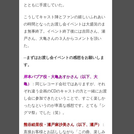
とともに手渡していた。
こうしてキャスト陣とファンの嬉しいふれあい
の時間となったお渡し会イベントは大盛況のま
ま無事終了。イベント終了後には吉田さん、瀬
戸さん、大亀さんの３人からコメントを頂い
た。
─まずはお渡し会イベントの感想をお願いしま
す。
岸本パプア役・大亀あすかさん（以下、大
亀）
：同じレコード会社ではありますが、それ
ぞれ違う企画のCDのキャストの方と一緒にお渡
し会に参加できたということで、すごく楽しか
ったなというのが率直な感想です。とても『シ
グマ祭』でした（笑）。
熊谷絵里役・瀬戸麻沙美さん（以下、瀬戸）
：
直接お客様とお話ししながら「この曲、楽しみ