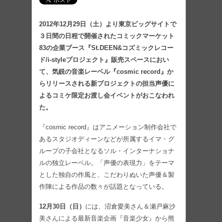
2012年12月29日（土）より東京ビッグサイトで
３日間の日程で開催されたコミックマーケット
83の企業ブース『St.DEEN&コズミックレコー
ド/i-styleプロジェクト』販売スペースにおい
て、気鋭の音楽レーベル『cosmic record』か
らリリースされる新プロジェクトの担当声優に
よるコミケ限定お渡し会イベントがおこなわれ
た。
『cosmic record』はアニメーション制作会社で
あるスタジオディーンなどが所属するイマ・グ
ループの子会社となるソル・インターナショナ
ルの独立レーベル。「声優の表現力」をテーマ
とした独自の作風と、こだわりぬいた声優＆製
作陣による作品の数々が話題となっている。
12月30日（日）
には、沼倉愛美さん＆瀬戸麻沙
美さんによる最新音楽企画『音楽少女』から熊