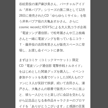
谷絵里役の瀬戸麻沙美さん、バーチャルアイド
ル『岸本パプア』シリーズの第二弾として12月
28日に発売されたCD「ゆらゆらミサイル」を歌
う岸本パプア役の大亀あすかさん、さらに
cosmic recordとIOSYSによる大人気コラボ企画
『電波ソング通信部』で松嵜麗さんや三上枝織
さんと一緒に電波ソングを歌っているニコラ・
Ｔ・藤井役の吉田有里さんが販売スペースに登
場し、お渡し会イベントに参加。
まずはコミケ（コミックマーケット）限定
CD『電波ソング通信部 電撃作戦トルネイド』
をはじめとした関連グッズを購入し、イベント
参加チケットを先着でゲットした100人ものフ
ァンに３人が笑顔で挨拶。続いて吉田さん、瀬
戸さん、大亀さんの順番で販売スペースに並ぶ
と、彼ら一人ひとりと楽しげに会話を交わしな
がら記念品となる各作品キャラクターのブロマ
イドを「ありがとうございます」と感謝の言葉