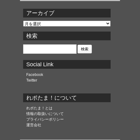
アーカイブ
ア
ー
カ
検索
イ
ブ
検
索:
Social Link
Facebook
Twitter
れポたま！について
れポたま！とは
情報の取扱いについて
プライバシーポリシー
運営会社