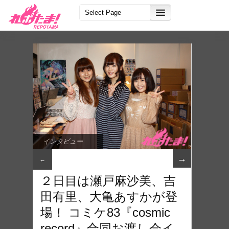
インタビュー
→
←
２日目は瀬戸麻沙美、吉
田有里、大亀あすかが登
場！ コミケ83『cosmic
record』合同お渡し会イ