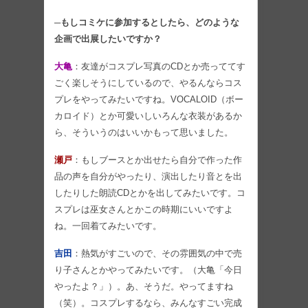
─もしコミケに参加するとしたら、どのような
企画で出展したいですか？
大亀
：友達がコスプレ写真のCDとか売っててす
ごく楽しそうにしているので、やるんならコス
プレをやってみたいですね。VOCALOID（ボー
カロイド）とか可愛いしいろんな衣装があるか
ら、そういうのはいいかもって思いました。
瀬戸
：もしブースとか出せたら自分で作った作
品の声を自分がやったり、演出したり音とを出
したりした朗読CDとかを出してみたいです。コ
スプレは巫女さんとかこの時期にいいですよ
ね。一回着てみたいです。
吉田
：熱気がすごいので、その雰囲気の中で売
り子さんとかやってみたいです。（大亀「今日
やったよ？」）。あ、そうだ。やってますね
（笑）。コスプレするなら、みんなすごい完成