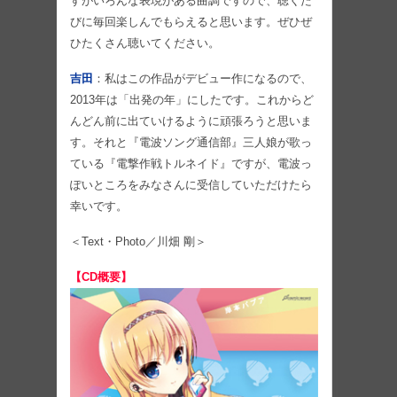
すがいろんな表現がある曲調ですので、聴くた
びに毎回楽しんでもらえると思います。ぜひぜ
ひたくさん聴いてください。
吉田
：私はこの作品がデビュー作になるので、
2013年は「出発の年」にしたです。これからど
んどん前に出ていけるように頑張ろうと思いま
す。それと『電波ソング通信部』三人娘が歌っ
ている『電撃作戦トルネイド』ですが、電波っ
ぽいところをみなさんに受信していただけたら
幸いです。
＜Text・Photo／川畑 剛＞
【CD概要】