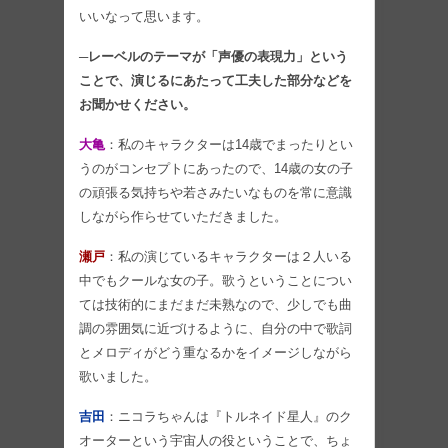
いいなって思います。
─レーベルのテーマが「声優の表現力」という
ことで、演じるにあたって工夫した部分などを
お聞かせください。
大亀
：私のキャラクターは14歳でまったりとい
うのがコンセプトにあったので、14歳の女の子
の頑張る気持ちや若さみたいなものを常に意識
しながら作らせていただきました。
瀬戸
：私の演じているキャラクターは２人いる
中でもクールな女の子。歌うということについ
ては技術的にまだまだ未熟なので、少しでも曲
調の雰囲気に近づけるように、自分の中で歌詞
とメロディがどう重なるかをイメージしながら
歌いました。
吉田
：ニコラちゃんは『トルネイド星人』のク
オーターという宇宙人の役ということで、ちょ