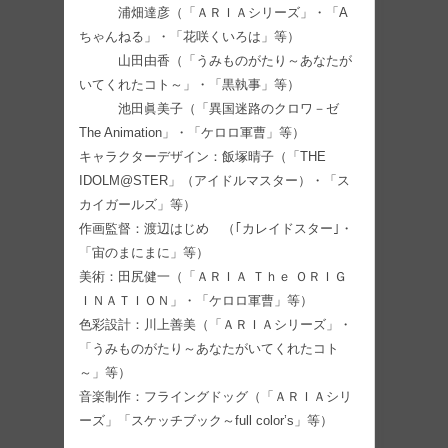
浦畑達彦（「ＡＲＩＡシリーズ」・「A
ちゃんねる」・「花咲くいろは」等）
山田由香（「うみものがたり～あなたが
いてくれたコト～」・「黒執事」等）
池田眞美子（「異国迷路のクロワ－ゼ
The Animation」・「ケロロ軍曹」等）
キャラクターデザイン：飯塚晴子（「THE
IDOLM@STER」（アイドルマスター）・「ス
カイガールズ」等）
作画監督：渡辺はじめ （｢カレイドスター｣・
「宙のまにまに」等）
美術：田尻健一（「ＡＲＩＡ Ｔｈｅ ＯＲＩＧ
ＩＮＡＴＩＯＮ」・「ケロロ軍曹」等）
色彩設計：川上善美（「ＡＲＩＡシリーズ」・
「うみものがたり～あなたがいてくれたコト
～」等）
音楽制作：フライングドッグ（「ＡＲＩＡシリ
ーズ」「スケッチブック～full color’s」等）