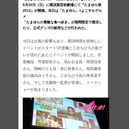
9月30日（日）に横須賀芸術劇場にて『たまゆら祭
2012』が開催。当日は「たまゆら」×よこすかグル
メ
「たまゆらの素敵な食べ歩き」が期間限定で復活し
たり、公式グッズの販売などが行われた。
当日は台風の影響もあり、開演時間を前倒しに
イベントがスタート!沢渡楓と三次ちひろの影ナ
レが流れたあとにイベントが開始しました。沢
渡楓役・竹達彩奈さん、塙かおる役・阿澄佳奈
さん、岡崎のりえ役・井口裕香さん、桜田麻音
役の儀武ゆう子さん、三次ちひろ役の寿美菜子
さん、そして佐藤順一監督が登場し、トークシ
ョーが始まりました。