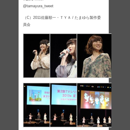
@tamayura_tweet
（C）2011佐藤順一・ＴＹＡ / たまゆら製作委
員会