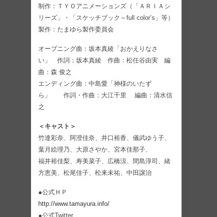
制作：ＴＹＯアニメーションズ（「ＡＲＩＡシ
リーズ」・「スケッチブック～full color’s」等）
製作：たまゆら製作委員会
オープニング曲：坂本真綾「おかえりなさ
い」 作詞：坂本真綾 作曲：松任谷由実 編
曲：森 俊之
エンディング曲：中島愛「神様のいたず
ら」 作詞・作曲：大江千里 編曲：清水信
之
＜キャスト＞
竹達彩奈、阿澄佳奈、井口裕香、儀武ゆう子、
葉月絵理乃、大原さやか、宮本佳那子、
福井裕佳梨、寿美菜子、広橋涼、間島淳司、緒
方恵美、松尾佳子、松来未祐、中田譲治
●公式ＨＰ
http://www.tamayura.info/
●公式Twitter