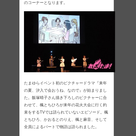
のコーナーとなります。
たまゆらイベント初のピクチャードラマ『来年
の夏、汐入で会おうね、なので』が始まりまし
た。飯塚晴子さん描き下ろしのピクチャーに合
わせて、楓とちひろが来年の花火大会に行く約
束をするTVでは語られていないエピソード。楓
とちひろ、かおるとのりえ、楓と麻音、そして
全員によるパートで物語は語られました。