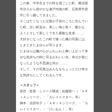
この春、中学生までの時を過ごした町、横須賀
市汐入から穏やかな瀬戸内海の町、広島県竹原
市に引っ越してきました。
そこは亡くなった父親が子供のころに住んでい
た町。古い町並み、美しい海と島々、暖かな
人々とそして新しくできた素敵な友達……。
大好きになったこの町で撮った楓の写真には、
ときどきたまゆらが写ります。
たまゆらは楓の心がふわふわと舞い上がって幸
せな気持ちの時に写るかわいい光。幸せが形に
なったような不思議な何か……。
そして、その写真はみんなをちょっとだけ幸せ
な気持ちにしてくれるんです。
＜スタッフ＞
原作・監督・シリーズ構成：佐藤順一（「ＡＲ
ＩＡシリーズ」・「カレイドスター」等）
脚本：吉田玲子（「ＡＲＩＡシリーズ」・「カ
レイドスター」・「けいおん！」等）