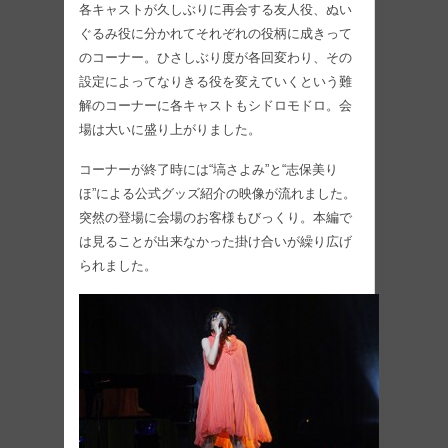
各キャストが久しぶりに再会する友人役、ぬい
ぐるみ役に分かれてそれぞれの役柄に成きって
のコーナー。ひさしぶり度が各回変わり、その
設定によってなりきる役を変えていくという難
解のコーナーに各キャストもシドロモドロ。会
場は大いに盛り上がりました。
コーナーが終了時には“塙さよみ”と“志保美り
ほ”による公式グッズ紹介の映像が流れました。
突然の登場に会場のお客様もびっくり。本編で
は見ることが出来なかった掛け合いが繰り広げ
られました。