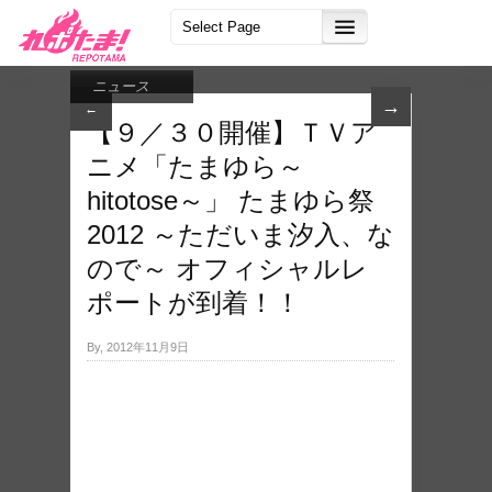
ニュース
→
←
【９／３０開催】ＴＶア
ニメ「たまゆら～
hitotose～」 たまゆら祭
2012 ～ただいま汐入、な
ので～ オフィシャルレ
ポートが到着！！
By, 2012年11月9日