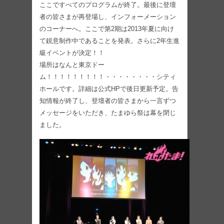
ここですべてのプログラムが終了。最後に登壇
者の皆さまが再登場し、インフォーメーション
のコーナーへ。ここで第2期は2013年夏に向け
て鋭意制作中であることを発表。さらに2年生進
級イベントが決定！！
場所はなんと東京ドー
ム！！！！！！！！！・・・・・・・・シティ
ホールです。詳細は公式HPで後日更新予定。告
知情報が終了し、登壇者の皆さまから一言ずつ
メッセージをいただき、たまゆら祭は幕を閉じ
ました。