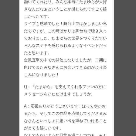
頷いてくれたり、みんな本当にたまゆらが大好
きなんだなぁということが感じられてすごく嬉
しかったです。
ライブも感動でした！舞台上ではかしましい私
たちですが、この時ばかりは舞台袖で聴き入っ
ておりました。たまゆらの世界をつくりだすい
ろんなステキを感じられるようなイベントだっ
たと思います。
台風直撃の中での開催になりましたが、二期に
向けてまたみなさんにお会いできるのがより楽
しみになりました！
Q：『たまゆら』を支えてくれるファンの方に
メッセージをいただけますでしょうか。
A：応援ありがとうございます！ぽってやかお
るたち、そしてこの作品を応援してくださるみ
なさんといっしょに思い出を重ねていけること
がとても嬉しいです。
なんでもないような日常を過ごしつつも、みん