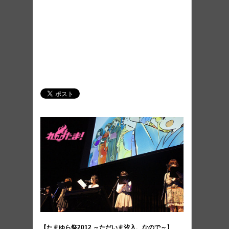
【たまゆら祭2012 ～ただいま汐入、なので～】