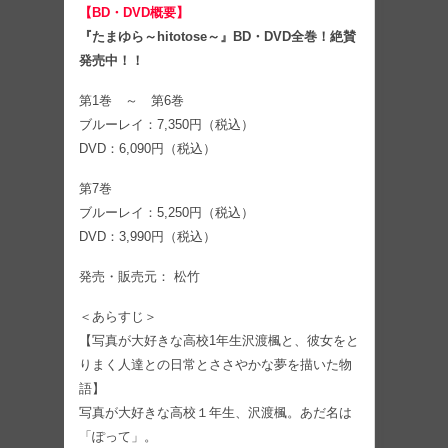
【BD・DVD概要】
『たまゆら～hitotose～』BD・DVD全巻！絶賛
発売中！！
第1巻 ～ 第6巻
ブルーレイ：7,350円（税込）
DVD：6,090円（税込）
第7巻
ブルーレイ：5,250円（税込）
DVD：3,990円（税込）
発売・販売元： 松竹
＜あらすじ＞
【写真が大好きな高校1年生沢渡楓と、彼女をと
りまく人達との日常とささやかな夢を描いた物
語】
写真が大好きな高校１年生、沢渡楓。あだ名は
「ぽって」。