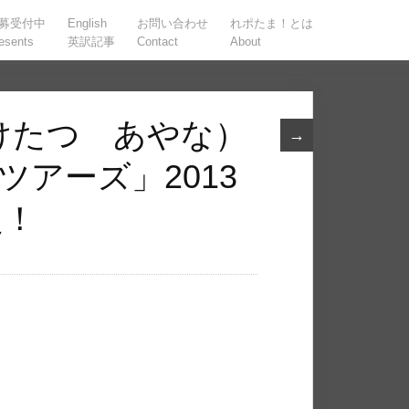
募受付中
English
お問い合わせ
れポたま！とは
esents
英訳記事
Contact
About
けたつ あやな）
→
ツアーズ」2013
定！