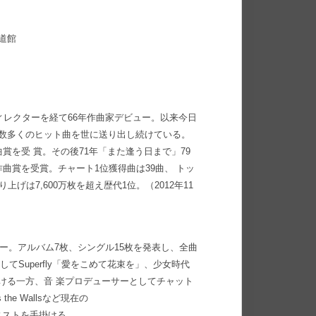
武道館
ィレクターを経て66年作曲家デビュー。以来今日
し、数多くのヒット曲を世に送り出し続けている。
賞を受 賞。その後71年「また逢う日まで」79
曲賞を受賞。チャート1位獲得曲は39曲、 トッ
げは7,600万枚を超え歴代1位。（2012年11
ビュー。アルバム7枚、シングル15枚を発表し、全曲
してSuperfly「愛をこめて花束を」、少女時代
掛ける一方、音 楽プロデューサーとしてチャット
s the Wallsなど現在の
ィストを手掛ける。