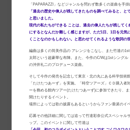
「PAPARAZZI」などジャンルを問わず数多くの楽曲を手
「過去の歴史や偉人が残してきたものを調べてみると、と
と思いました。
現代の私たちができる ことは、過去の偉人たちが残してく
にするとなんだか難しく感じますが、ただ1日、1日を元気
くことなのかもしれない。と思わせてくれるような歌詞の
編曲は多くの筒美作品の アレンジをこなし、また竹達の1s
太郎という超豪華な布陣。また、今作のC/Wは1stシングル「Sinfo
の沖井礼二のプロデュース楽曲。
そして今作の発売を記念して東京・北の丸にある科学技術館
「たけたつあーず」を実施。「時空ツアーズ」ＣＤ購入者
ーを務める館内ツアー(たけたつあーず)に参加できたり、
聞けたりするイベント。
場所によっては歌の披露もあるというからファン垂涎のイ
応募その他詳細に関しては追って竹達彩奈公式スペシャルサ
ップ。このイベントに関して竹達は
「今回、初のコラボイベントということです ごくワクワク