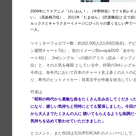
2009年にＴＶアニメ「けいおん！」（中野梓役）でＴＶ初レギ
い」（高坂桐乃役）、 2011年「たまゆら」 (沢渡楓役)と立
ルックスとキャラクターイメージにぴったりの愛くるしい声で
一人。
ツイッターフォロワー数：約162,500人(11月8日現在)、デビューシン
ン週間チャート7位）、初のイメージBlu-ray&DVD「あやち
ート4位）、2ndシングル「♪の国のアリス（読み：オンプ
位）と、その人気を確固 としている中、待望の3rdシング
今作は、各年代において日本のチャート史上多くの人々の心と
り、希代のヒットメイカー：筒美京平が作曲を担当してい
竹達は
「昭和の時代から素敵な曲をたくさん生み出してくださった
になり、嬉しい気持ちと同時にとても緊張しました。今回
から大人までたくさんの人に 聴いてもらえるような曲調だ
気持ちを込めて歌わせていただきました」
とコメント。また作詞は元SUPERCAR のメンバーにして、S