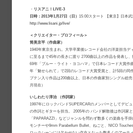
・
リスアニ！LIVE-3
日時：2013年1月27日（日）
15:00スタート 【東京】日本
http://www.lisani.jp/live/
＜クリエイター・プロフィール＞
筒美京平（作曲家）
1940年東京生まれ。大学卒業後レコード会社の洋楽担当デ
に至るまで45年の長きに渡り 2700曲以上の作品を発表
69年「ブルー・ライト・ヨコハマ」で日本レコード大賞作曲
年「魅せられて」で2回のレコード大賞受賞と、計5回の同作
プテン入り作品は200曲以上、日本の作曲家別シングル総売り上
月現在）
いしわたり淳治 （作詞家）
1997年にロックバンドSUPERCARのメンバーとしてデ
の作詞とギターを担当。 2005年の バンド解散後は作詞家と
「PAPARAZZI」などジャンルを問わず数多くの楽曲を手
モンチーや9mm Parabellum Bullet、ねごと、NICO Touche
ロックシーンには欠かせない存在となった数多くのアーテ