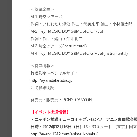
＜収録楽曲＞
M-1 時空ツアーズ
作詞：いしわたり淳治 作曲：筒美京平 編曲：小林俊太郎
M-2 Hey! MUSIC BOYS&MUSIC GIRLS!
作詞・作曲・編曲：沖井礼二
M-3 時空ツアーズ(instrumental)
M-4 Hey! MUSIC BOYS&MUSIC GIRLS!(instrumental)
＜特典情報＞
竹達彩奈スペシャルサイト
http://ayanataketatsu.jp
にて詳細明記
発売元・販売元：PONY CANYON
【イベント出演情報】
・
ニッポン放送ミューコミ＋プレゼンツ アニメ紅白歌合戦 V
日時：2012年12月16日（日）
16：30スタート 【東京】
http://event.1242.com/anime_kohaku/