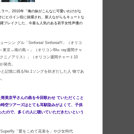
ュラー。2010年「俺の妹がこんなに可愛いわけがな
て続けにヒロイン役に抜擢され、新人ながらもキュートな
一躍ブレイクした、今最も人気のある若手女性声優の
 グル「Sinfonia! Sinfonia!!!」（オリコ
～東京→南の島～」（オリコンBlu- ray週間チャ
ノクニノアリス）」（オリコン週間チャート10
ルが発売。
記憶に残るNo.1ソングを紡ぎだした人 物であ
る。
筒美京平さんの曲を今回歌わせ ていただくこと
の時空ツアーズはとても耳馴染みがよくて、子供
ったので、多くの人に聴いていただきたいという
uperfly「愛をこめて花束を」や少女時代