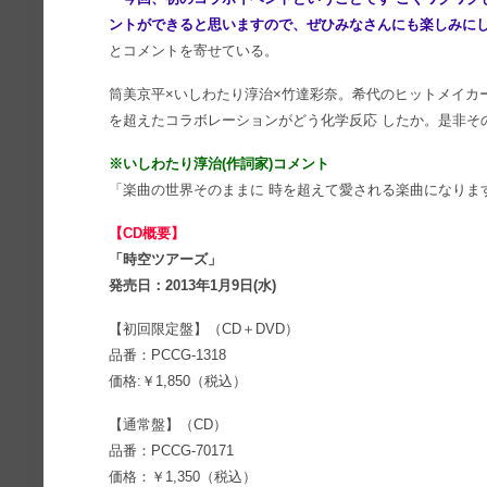
ントができると思いますので、ぜひみなさんにも楽しみに
とコメントを寄せている。
筒美京平×いしわたり淳治×竹達彩奈。希代のヒットメイカ
を超えたコラボレーションがどう化学反応 したか。是非そ
※いしわたり淳治(作詞家)コメント
「楽曲の世界そのままに 時を超えて愛される楽曲になりま
【CD概要】
「時空ツアーズ」
発売日：2013年1月9日(水)
【初回限定盤】（CD＋DVD）
品番：PCCG-1318
価格:￥1,850（税込）
【通常盤】（CD）
品番：PCCG-70171
価格：￥1,350（税込）