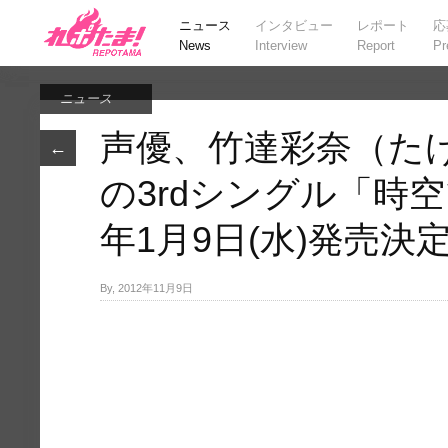
ニュース
インタビュー
レポート
応
News
Interview
Report
Pr
ニュース
声優、竹達彩奈（た
←
の3rdシングル「時空
年1月9日(水)発売決
By, 2012年11月9日