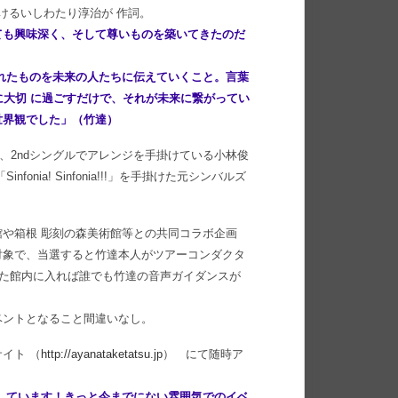
掛けるいしわたり淳治が 作詞。
ても興味深く、そして尊いものを築いてきたのだ
れたものを未来の人たちに伝えていくこと。言葉
に大切 に過ごすだけで、それが未来に繋がってい
世界観でした」（竹達）
t、2ndシングルでアレンジを手掛けている小林俊
nia! Sinfonia!!!」を手掛けた元シンバルズ
や箱根 彫刻の森美術館等との共同コラボ企画
対象で、当選すると竹達本人がツアーコンダクタ
また館内に入れば誰でも竹達の音声ガイダンスが
ベントとなること間違いなし。
イト （
http://ayanataketatsu.jp
） にて随時ア
しています！きっと今までにない雰囲気でのイベ