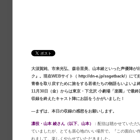
大須賀純、市来光弘、森谷里美、山本綾といった声優陣が
ク』。現在WEBサイト（
http://dn-e.jp/ssgetback/
）にて
青春を取り戻すために旅をする若者たちの物語もいよいよ
11月30日（金）からは東京・下北沢 小劇場「楽園」で最
収録を終えたキャスト陣にお話をうかがいました！
―まずは、本日の収録の感想をお願いします。
凛役・山本 綾さん（以下、山本）
：配信は聴かせていただ
ていましたが、とても居心地のいい場所で。『この面白い
れまして、楽しくやらせていただきました。