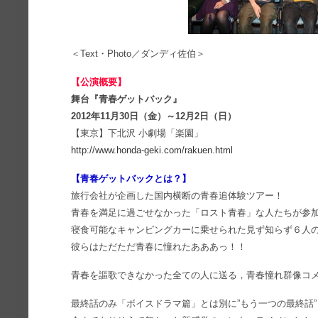
＜Text・Photo／ダンディ佐伯＞
【公演概要】
舞台『青春ゲットバック』
2012年11月30日（金）～12月2日（日）
【東京】下北沢 小劇場「楽園」
http://www.honda-geki.com/rakuen.html
【青春ゲットバックとは？】
旅行会社が企画した国内横断の青春追体験ツアー！
青春を満足に過ごせなかった「ロスト青春」な人たちが参
寝食可能なキャンピングカーに乗せられた見ず知らず６人
彼らはただただ青春に憧れたあああっ！！
青春を謳歌できなかった全ての人に送る，青春憧れ群像コ
最終話のみ「ボイスドラマ篇」とは別に”もう一つの最終話