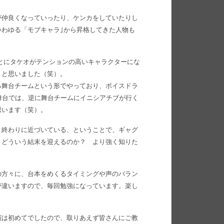
が仲良くなっていったり、ケンカをしていたりし
わゆる「モブキャラ｣から昇格してきた人物も
とにタケオがテンションの高いキャラクターにな
』と思いました（笑）。
る舞台チームという形でやっており、ボイスドラ
舞台では、逆に舞台チームにイニシアチブが行く
思います（笑）。
と終わりに近づいている、ということで、ギャグ
。どういう結末を迎えるのか？ より強く知りた
の方々に、台本をめくるタイミングや声のバラン
が違いますので、毎回勉強になっています。楽し
演は初めてでしたので、取りあえず皆さんにご教