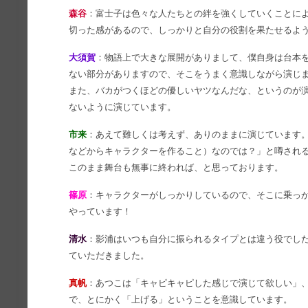
森谷
：富士子は色々な人たちとの絆を強くしていくことに
切った感があるので、しっかりと自分の役割を果たせるよ
大須賀
：物語上で大きな展開がありまして、僕自身は台本
ない部分がありますので、そこをうまく意識しながら演じ
また、バカがつくほどの優しいヤツなんだな、というのが
ないように演じています。
市来
：あえて難しくは考えず、ありのままに演じています
などからキャラクターを作ること）なのでは？」と噂され
このまま舞台も無事に終われば、と思っております。
篠原
：キャラクターがしっかりしているので、そこに乗っ
やっています！
清水
：影浦はいつも自分に振られるタイプとは違う役でし
ていただきました。
真帆
：あつこは「キャピキャピした感じで演じて欲しい」
で、とにかく「上げる」ということを意識しています。