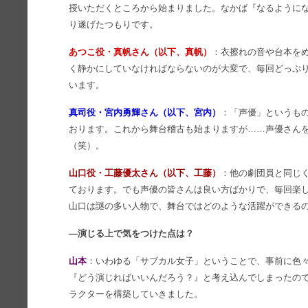
授いただくところから始まりました。なかば『なるように
り遂げたつもりです。
あつこ役・真帆さん（以下、真帆）
：衣擦れの音や台本を
く静かにしていなければならないのが大変で、毎回どっぷ
います。
真司役・宮内勇輝さん（以下、宮内）
：「声優」というも
おります。これから舞台稽古も始まりますが……声優さんを
（笑）。
山口役・工藤優太さん（以下、工藤）
：他の劇団員と同じ
ております。でも声優の皆さんは良い方ばかりで、毎回楽
山口は謎の多い人物で、舞台ではどのような活躍ができる
―演じる上で気をつけた点は？
山本
：いわゆる「サブカル女子」ということで、事前に色
『どう演じればいいんだろう？』と考え込んでしまったの
ラクターを構築していきました。