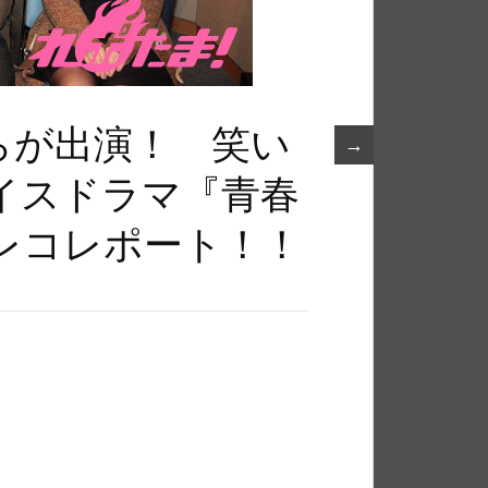
らが出演！ 笑い
→
イスドラマ『青春
レコレポート！！