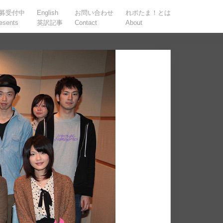
募受付中
English
お問い合わせ
れポたま！とは
esents
英訳記事
Contact
About