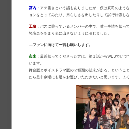
宮内
：アテ書きという話もありましたが、僕は真司のよう
ョンをとってみたり、男らしさを出したりして試行錯誤し
工藤
：バスに乗っているメンバーの中で、唯一事情を知っ
怒哀楽をあまり表に出さないように演じました。
―ファンに向けて一言お願いします。
市来
：最近知ってくださった方は、第１話からWEBでいつ
います。
舞台版とボイスドラマ版の２種類の結末がある、というこ
たら是非劇場にも足をお運びいただきたいと思います。よ