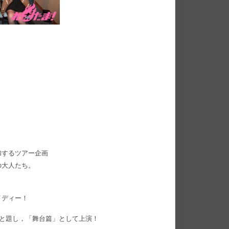
加するツアー企画
の大人たち。
メディー！
”と題し，「舞台篇」として上演！