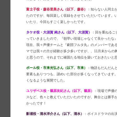
富士子役・森谷里美さん（以下、森谷）
：知らない人同士
たのですが、毎回楽しく収録をさせていただいています。い
いたり、今回もすごく楽しかったです。
タケオ役・大須賀 純さん（以下、大須賀）
：回を重ねるご
っていきましたので、『朝早い現場じゃなくて良かったな
現在、我々声優チームと『劇団フルタ丸』のメンバーであ
マでは我々の方が経験が多少多いですが、、11月末からの
と思うので、それまでに確固たる地位を築いておきたいと
ポール役・市来光弘さん（以下、市来）
：物語もだんだん
要素もありつつも、謎めいた部分が多くなってきています
くなるような展開でした。
ユリザベス役・篠原友紀さん（以下、篠原）
：現場で声優
スなど、色々と教えていただいたのですが、舞台とは勝手
かったです！
影浦役・清水洋介さん（以下、清水）
：ボイスドラマの出