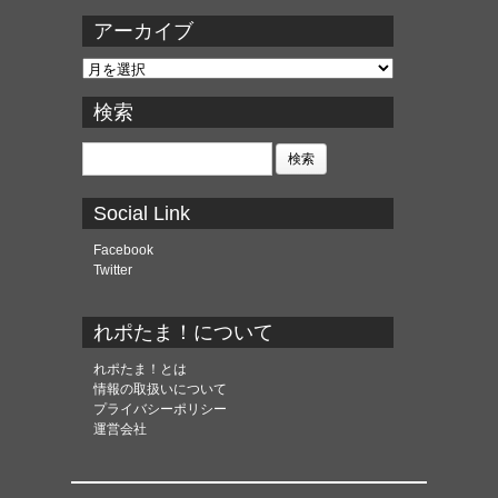
アーカイブ
ア
ー
カ
検索
イ
ブ
検
索:
Social Link
Facebook
Twitter
れポたま！について
れポたま！とは
情報の取扱いについて
プライバシーポリシー
運営会社