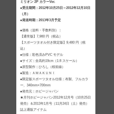
ミリオン 2P カラーVer.
●受注期間：2012年10月25日～2012年12月10日
（月）
●発送時期：2013年3月予定
●価格（送料・手数料別）：
【通常版】7,980 円（税込）
【スポーツタオル付き限定版】9,480 円（税
込）
●仕様：彩色済みPVC モデル
●サイズ：全高約19cm（1:8 スケール）
●原型製作：ひろし（桜前線）
●製造：ＡＭＡＫＵＮＩ
●限定版スポーツタオル仕様：布製、フルカラ
ー、340mm×700mm
●発売元：ホビージャパン
★月刊ホビージャパン2012年12月号（10月25日
発売）＆2013年1月号（11月24日（土）発売）
誌上通販アイテム