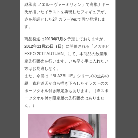
継承者 ノエル＝ヴァーミリオン」で高槻ナギー
氏が描いたイラストを再現したフィギュアが、
赤を基調とした2P カラーVer.で再び登場しま
す。
商品発送は
2013年3月
を予定しておりますが、
2012年11月25日（日）
に開催される「メガホビ
EXPO 2012 AUTUMN」にて、本商品の数量限
定先行販売を行います。いち早く手に入れたい
方はお見逃しなく。
また、今回は『BLAZBLUE』シリーズの生みの
親、森利道氏が自ら描き下ろしたイラストのス
ポーツタオル付き限定版もあります。（※スポ
ーツタオル付き限定版の先行販売はありませ
ん。）