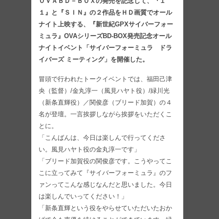
ＯＶＡＢＤ－ＢＯＸの発売を記念して、『１
１』と『ＳＩＮ』の２作品をＨＤ画質でオール
ナイト上映する、『新世紀GPXサイバーフォー
ミュラ』OVAシリーズBD-BOX発売記念オール
ナイトイベント「サイバーフォーミュラ ドラ
イバーズ ミーティング」を開催した。
冒頭で行われたトークイベントでは、福田己津
央（監督）/金丸淳一（風見ハヤト役）/緑川光
（新条直輝役）／関俊彦（ブリード加賀）の４
名が登壇。一言挨拶しながら挨拶をいただくこ
とに。
「こんばんは、今日は楽しんで行ってくださ
い。風見ハヤト役の金丸淳一です」
「ブリード加賀役の関俊彦です。こうやってこ
こに立ってみて『サイバーフォーミュラ』のフ
ァンってこんな感じなんだと思いました。今日
は楽しんでいってください！」
「新条直輝という役をやらせていただいたおか