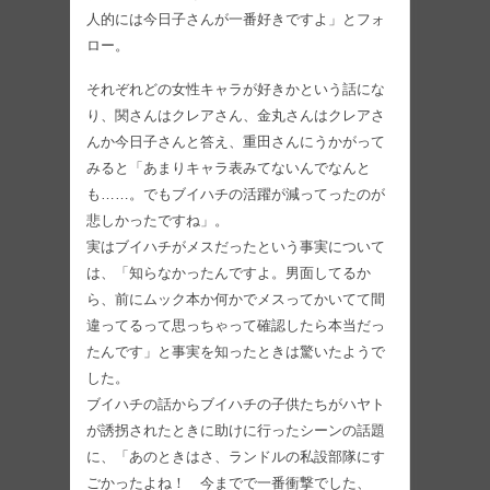
人的には今日子さんが一番好きですよ」とフォ
ロー。
それぞれどの女性キャラが好きかという話にな
り、関さんはクレアさん、金丸さんはクレアさ
んか今日子さんと答え、重田さんにうかがって
みると「あまりキャラ表みてないんでなんと
も……。でもブイハチの活躍が減ってったのが
悲しかったですね」。
実はブイハチがメスだったという事実について
は、「知らなかったんですよ。男面してるか
ら、前にムック本か何かでメスってかいてて間
違ってるって思っちゃって確認したら本当だっ
たんです」と事実を知ったときは驚いたようで
した。
ブイハチの話からブイハチの子供たちがハヤト
が誘拐されたときに助けに行ったシーンの話題
に、「あのときはさ、ランドルの私設部隊にす
ごかったよね！ 今までで一番衝撃でした、