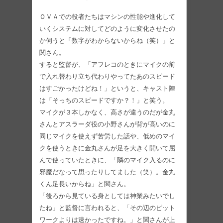
ＯＶＡでの役者たちはマシンの性能や進化して
いくシステムに対してどのように変化させたの
か伺うと「数字がわからないからね（笑）」と
関さん。
すると監督が、「アフレコのときにマイクの前
で入れ替わり立ち代わりやってたあのスピード
はすごかったけどね！」というと、キャスト陣
は「そっちのスピードですか？！」と笑う。
マイクが３本しかなく、高さが違うのだが金丸
さんとアスラーダ役の小野さんが背が高いのに
同じマイクを使えず苦労した話や、低めのマイ
クを使うときに金丸さんが足を大きく開いて屈
んで使っていたときに、「隣のマイク入るのに
邪魔だなって思ったりしてました（笑）。金丸
くん足長いからね」と関さん。
「後ろから見ている身としては神業みたいでし
たね」と監督に言われると、「その辺のピット
ワークよりは速かったですね。」と関さんが上