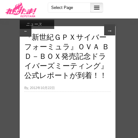
ニュース
→
←
『新世紀ＧＰＸサイバー
フォーミュラ』ＯＶＡ Ｂ
Ｄ－ＢＯＸ発​売記念ドラ
イバーズミ​ーティング』
公式レポートが到着！！
By, 2012年10月22日