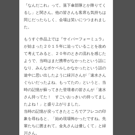
『なんだこれ』って。落下傘部隊とか降りてく
るし」と関さん。他の皆さんも客席も気持ちは
同じだったらしく、会場は笑いにつつまれまし
た。
もうすぐ作品上では『サイバーフォーミュラ』
が始まった２０１５年に迫っていることを改め
て考えてみると、２０年のときの流れを感じた
ようで、当時はまだ携帯がなかったという話に
なり、みんなポケベルしかなかったという話の
途中に思い出したように緑川さんが「速水さん
ぐらいだったよね、もってたの」というと、当
時の記憶が蘇ってきた登壇者の皆さんが「速水
さん持ってた！ すごいおっきいの持ってまし
たよね！」と盛り上がりました。
当時の記憶が戻ってきたところでアフレコの印
象を尋ねると、「始め現場怖かったですね。先
輩たちに囲まれて。金丸さんは優しくて」と緑
川さん。