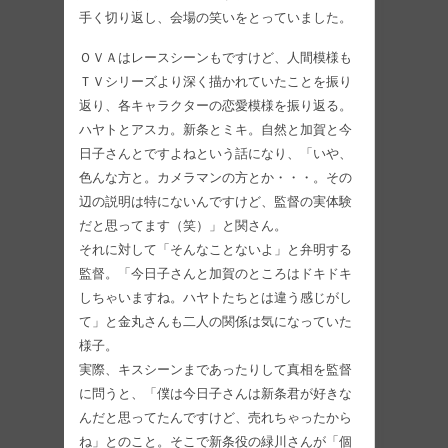
手く切り返し、会場の笑いをとっていました。
ＯＶＡはレースシーンもですけど、人間模様も
ＴＶシリーズより深く描かれていたことを振り
返り、各キャラクターの恋愛模様を振り返る。
ハヤトとアスカ。新条とミキ。自然と加賀と今
日子さんとですよねという話になり、「いや、
色んな方と。カメラマンの方とか・・・。その
辺の説明は特にないんですけど、監督の実体験
だと思ってます（笑）」と関さん。
それに対して「そんなことないよ」と弁明する
監督。「今日子さんと加賀のところはドキドキ
しちゃいますね。ハヤトたちとは違う感じがし
て」と金丸さんも二人の関係は気になっていた
様子。
実際、キスシーンまであったりして真相を監督
に問うと、「僕は今日子さんは新条君が好きな
んだと思ってたんですけど、売れちゃったから
ね」とのこと。そこで新条役の緑川さんが「個