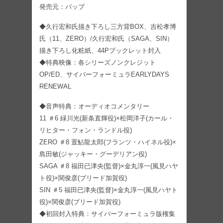
発売元：バップ
◆久行宏和氏描き下ろし三方背BOX、吉松孝博
氏（11、ZERO）/久行宏和氏（SAGA、SIN）
描き下ろし化粧紙、44Pブックレット封入
◆特典映像：各シリーズノンクレジット
OP/ED、サイバーフォーミュラEARLYDAYS
RENEWAL
◆音声特典：オーディオコメンタリー
11 ＃6 緑川光(新条直輝役)×松岡洋子(カール・
リヒター・フォン・ランドル役)
ZERO ＃8 置鮎龍太郎(フランツ・ハイネル役)×
島田敏(ジャッキー・グーデリアン役)
SAGA ＃8 福田已津央(監督)×金丸淳一(風見ハヤ
ト役)×関俊彦(ブリード加賀役)
SIN ＃5 福田已津央(監督)×金丸淳一(風見ハヤト
役)×関俊彦(ブリード加賀役)
◆初回封入特典：サイバーフォーミュラ版権集