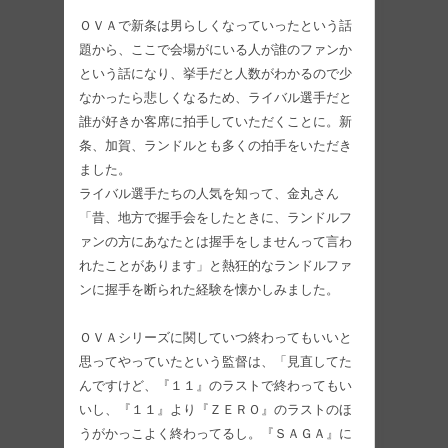
ＯＶＡで新条は男らしくなっていったという話
題から、ここで会場がにいる人が誰のファンか
という話になり、挙手だと人数がわかるので少
なかったら悲しくなるため、ライバル選手だと
誰が好きか客席に拍手していただくことに。新
条、加賀、ランドルとも多くの拍手をいただき
ました。
ライバル選手たちの人気を知って、金丸さん
「昔、地方で握手会をしたときに、ランドルフ
ァンの方にあなたとは握手をしませんって言わ
れたことがあります」と熱狂的なランドルファ
ンに握手を断られた経験を懐かしみました。
ＯＶＡシリーズに関していつ終わってもいいと
思ってやっていたという監督は、「見直してた
んですけど、『１１』のラストで終わってもい
いし、『１１』より『ＺＥＲＯ』のラストのほ
うがかっこよく終わってるし。『ＳＡＧＡ』に