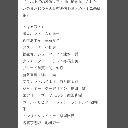
（これまでの映像ソフト用に描き起こされた、
いのまたむつみ氏版権画像をまとめたミニ画稿
集）
＜キャスト＞
風見ハヤト：金丸淳一
菅生あすか：三石琴乃
アスラーダ：小野健一
菅生修、シューマッハ：速水 奨
クレア・フォートラン：冬馬由美
ブリード加賀：関 俊彦
新条直輝：緑川 光
フランツ・ハイネル：置鮎龍太郎
ジャッキー・グーデリアン：島田 敏
エデリー・ブーツホルツ：龍田直樹
カール・リヒター・フォン・ランドル：松岡洋
子
アンリ・クレイトー：結城比呂
名雲京志郎：池田秀一