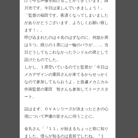
げで今も声優を続けることができています。緑
川光です。今日は楽しんでいきましょう！」
「監督の福田です。夜遅くなってしまいました
がありがとうございます、よろしくお願い致し
ます！」。
呼び込まれたのは４名のはずなのに、何故か席
は５つ。残りの１席には一輪のバラが……。当
日どうしてもこれなかったランドルの席として
設けたものでした。
しかし、１席空いているのでと監督が「今日は
メカデザインの重田さんが来てるからせっかく
なので参加してもらおうよ」と急遽メカニカル
作画監督の重田 智さんも参加してトークスタ
ート。
話はまず、ＯＶＡシリーズが決まったときの心
境について声優の皆さんに伺うことに。
金丸さん「『１１』が始まるちょっと前に知り
ました。僕らが知るのは直前でしたね。『１