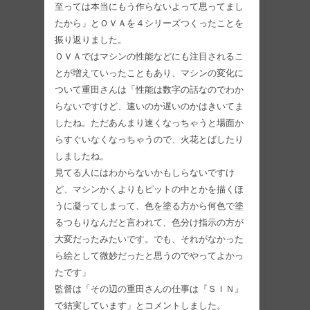
至っては本当にもう作らないよって思ってまし
たから」とＯＶＡを４シリーズつくったことを
振り返りました。
ＯＶＡではマシンの性能などにも注目されるこ
とが増えていったこともあり、マシンの変化に
ついて重田さんは「性能は数字の話なのでわか
らないですけど、速いのか遅いのかはきいてま
したね。ただあんまり速くなっちゃうと場面か
らすぐいなくなっちゃうので、火花とばしたり
しましたね。
見てる人にはわからないかもしらないですけ
ど、マシンかくよりもピットの中とかを描くほ
うに凝ってしまって、色を塗る方から何色で塗
るつもりなんだと言われて、色分け指示の方が
大変だったみたいです。でも、それがなかった
ら絵として微妙だったと思うのでやってよかっ
たです」
監督は「その辺の重田さんの仕事は『ＳＩＮ』
で結実しています」とコメントしました。