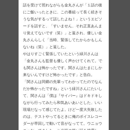
話を受けて照れながらも金丸さんが「１話の後
にご飯いったときに、この番組って長く続きそ
うな気がするって話したよね！」というエピソ
ードを話すと、「すいません、それ正直あんま
り覚えてないです（笑）」と返され、優しい金
丸さんらしく「当時、緊張してたからかもしん
ないね（笑）」と返した。
やはりすごく緊張していたという緑川さんは
「金丸さんも監督も優しく声かけてくれて。で
も関さんは怖かったです。関さんはたまにしか
来ないんですけど怖かったです」と告白。
「関さんは同郷の先輩ってわかってたのでなん
だか怖かったですね」という緑川さんにたいし
て、関さんは「僕は『サイバー』はドキドキし
ながら行ってみたら和気あいあいとした、いい
現場だなって感じてたよ。けど一度大失敗した
のは、テストやってるときに俺のボイスレコー
ダーが早回しで動いて音がなってて。ウニョウ