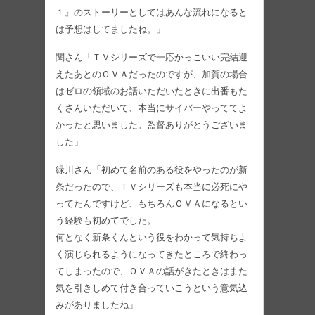
１』のストーリーとしてはあんな流れになると
は予想はしてましたね。」
関さん「ＴＶシリーズで一応かっこいい完結迎
えたあとのＯＶＡだったのですが、加賀の場合
はゼロの領域のお話いただいたときに出番もた
くさんいただいて、本当にサイバーやっててよ
かったと思いました。監督ありがとうございま
した」
緑川さん「初めて名前のある役をやったのが新
条だったので、ＴＶシリーズも本当に必死にや
ってたんですけど、もちろんＯＶＡになるとい
う経験も初めてでした。
何となく新条くんという役をわかって気持ちよ
く演じられるようになってきたところで終わっ
てしまったので、ＯＶＡの話がきたときはまた
気を引きしめて付き合っていこうという意気込
みがありましたね」