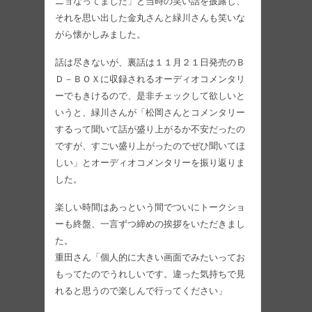
ニョなってました」と当時の笑い話を披露し、
それを思い出した金丸さんと緑川さんも笑いな
がら懐かしみました。
話は尽きないが、裏話は１１月２１日発売のＢ
Ｄ－ＢＯＸに収録されるオーディオコメンタリ
ーでもきけるので、是非チェックして欲しいと
いうと、緑川さんが「松岡さんとコメンタリー
するって聞いて話が盛り上がるか不安だったの
ですが、すごい盛り上がったのでぜひ聞いてほ
しい」とオーディオコメンタリーを振り返りま
した。
楽しい時間はあっという間でついにトークショ
ーも終盤、一言ずつ締めの挨拶をいただきまし
た。
重田さん「個人的に大きい画面でみたいってお
もってたのでうれしいです。違った気持ちで見
れると思うので楽しんで行ってください」