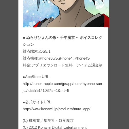
■ ぬらりひょんの孫～千年魔京～ ボイスコレク
ション
対応端末:iOS5.1
対応機種:iPhone3GS,iPhone4,iPhone4S
料金:アプリダウンロード無料 アイテム課金制
●AppStore URL
http://itunes.apple.com/jp/app/nurarihyonno-sun-
jia/id537514108?ls=1&mt=8
●公式サイトURL
http://www.konami.jp/products/nura_app/
(C) 椎橋寛／集英社・奴良魔京
(C) 2012 Konami Digital Entertainment