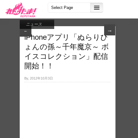
ニュース
→
←
iPhoneア​プリ「ぬらりひ
ょんの​孫～千年魔京～ ボ
イスコレクション」配信
開始！！
By, 2012年10月3日