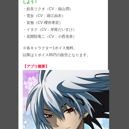
しよう！
・奴良リクオ（CV：福山潤）
・雪女（CV：堀江由衣）
・首無（CV:櫻井孝宏）
・イタク（CV：岸尾だいすけ）
・花開院竜二（CV：小西克幸）
※各キャラクター1ボイス無料。
以降は１ボイス85円の販売となります。
【アプリ概要】