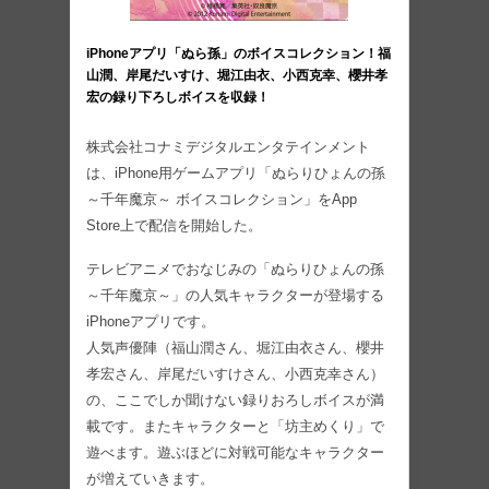
iPhoneアプリ「ぬら孫」のボイスコレクション！福
山潤、岸尾だいすけ、堀江由衣、小西克幸、櫻井孝
宏の録り下ろしボイスを収録！
株式会社コナミデジタルエンタテインメント
は、iPhone用ゲームアプリ「ぬらりひょんの孫
～千年魔京～ ボイスコレクション」をApp
Store上で配信を開始した。
テレビアニメでおなじみの「ぬらりひょんの孫
～千年魔京～」の人気キャラクターが登場する
iPhoneアプリです。
人気声優陣（福山潤さん、堀江由衣さん、櫻井
孝宏さん、岸尾だいすけさん、小西克幸さん）
の、ここでしか聞けない録りおろしボイスが満
載です。またキャラクターと「坊主めくり」で
遊べます。遊ぶほどに対戦可能なキャラクター
が増えていきます。