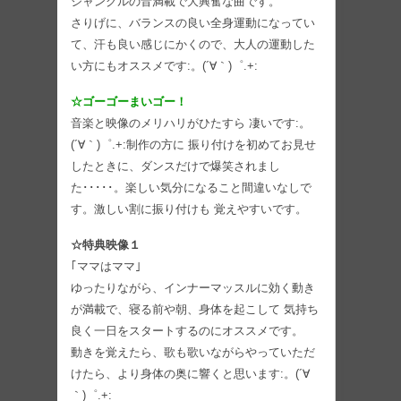
ジャングルの音満載で大興奮な曲です。
さりげに、バランスの良い全身運動になってい
て、汗も良い感じにかくので、大人の運動した
い方にもオススメです:。(´∀｀)゜.+:
☆ゴーゴーまいゴー！
音楽と映像のメリハリがひたすら 凄いです:。
(´∀｀)゜.+:制作の方に 振り付けを初めてお見せ
したときに、ダンスだけで爆笑されまし
た･････。楽しい気分になること間違いなしで
す。激しい割に振り付けも 覚えやすいです。
☆特典映像１
｢ママはママ｣
ゆったりながら、インナーマッスルに効く動き
が満載で、寝る前や朝、身体を起こして 気持ち
良く一日をスタートするのにオススメです。
動きを覚えたら、歌も歌いながらやっていただ
けたら、より身体の奥に響くと思います:。(´∀
｀)゜.+: