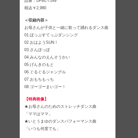
品番：DFBL-7149
税込￥2,980
＜収録内容＞
お母さんが子供と一緒に歌って踊れるダンス曲
01.ぽっぷすてっぷダンシング
02.おはようSUN！
03.さんぽっぽ
04.みんなのえんそうかい
05.げんきのもと
06.ぐるぐるジャングル
07.おもちもっち
08.ゴーゴーまいゴー！
【特典映像】
★お母さんのためのストレッチダンス曲
「ママはママ」
★いとうまゆのダンスパフォーマンス曲
「いつも何度でも」