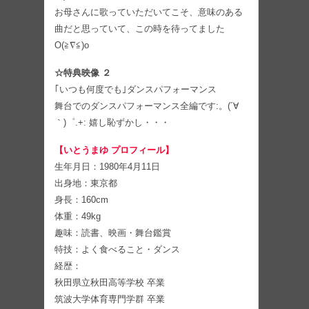
お母さんに歌っていただいてこそ、意味のある
曲だと思っていて、この時を待ってました
O(≧∇≦)o
☆特典映像 ２
｢いつも何度でも｣ダンスパフォーマンス
舞台でのダンスパフォーマンス全編です:。(´∀
｀)゜.+: 嬉し恥ずかし・・・
【いとうまゆ プロフィール】
生年月日：1980年4月11日
出身地：東京都
身長：160cm
体重：49kg
趣味：読書、映画・舞台鑑賞
特技：よく食べること・ダンス
経歴：
秋田県立秋田高等学校 卒業
筑波大学体育専門学群 卒業