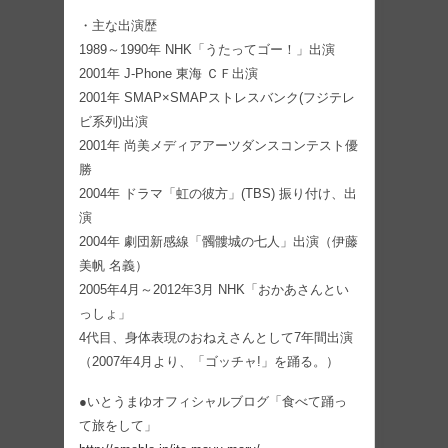
・主な出演歴
1989～1990年 NHK「うたってゴー！」出演
2001年 J-Phone 東海 ＣＦ出演
2001年 SMAP×SMAPストレスバンク(フジテレ
ビ系列)出演
2001年 尚美メディアアーツダンスコンテスト優
勝
2004年 ドラマ「虹の彼方」(TBS) 振り付け、出
演
2004年 劇団新感線「髑髏城の七人」出演（伊藤
美帆 名義）
2005年4月～2012年3月 NHK「おかあさんとい
っしょ」
4代目、身体表現のおねえさんとして7年間出演
（2007年4月より、「ゴッチャ!」を踊る。）
●いとうまゆオフィシャルブログ「食べて踊っ
て旅をして」