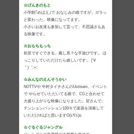
☆げんきのもと
小学館｢めばえ｣で おなじみの曲ですが、ガラッ
と変わった、映像になってます。
小さいお友達も参加して貰って、不思議さもあ
る映像です。
☆おもちもっち
初見ですぐできる、癒し系？な手遊びです。 ほ
っこりしていただけたら嬉しいです:。(´∀
｀)゜.+:
☆みんなのえんそうかい
NOTTVや 中村タイチさんのUstream、イベント
で やらせていただいてる曲で、CGと合わせて
大盛り上がりな映像になりました。皆さんで、
テンションパッション100％で楽器を演奏して
いただければと思いますO(≧∇≦)o
☆ぐるぐるジャングル