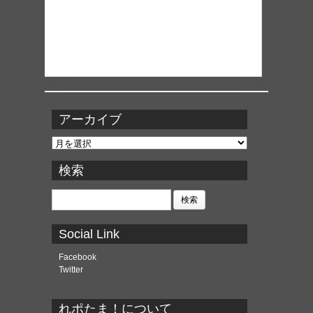
アーカイブ
ア
ー
カ
検索
イ
ブ
検
索:
Social Link
Facebook
Twitter
れポたま！について