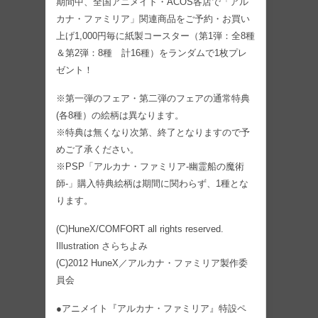
期間中、全国アニメイト・ACOS各店で「アル
カナ・ファミリア」関連商品をご予約・お買い
上げ1,000円毎に紙製コースター（第1弾：全8種
＆第2弾：8種 計16種）をランダムで1枚プレ
ゼント！
※第一弾のフェア・第二弾のフェアの通常特典
(各8種）の絵柄は異なります。
※特典は無くなり次第、終了となりますので予
めご了承ください。
※PSP「アルカナ・ファミリア-幽霊船の魔術
師-」購入特典絵柄は期間に関わらず、1種とな
ります。
(C)HuneX/COMFORT all rights reserved.
Illustration さらちよみ
(C)2012 HuneX／アルカナ・ファミリア製作委
員会
●アニメイト『アルカナ・ファミリア』特設ペ