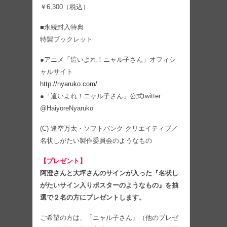
￥6,300（税込）
■永続封入特典
特製ブックレット
●アニメ「這いよれ！ニャル子さん」オフィシ
ャルサイト
http://nyaruko.com/
●「這いよれ！ニャル子さん」公式twitter
@HaiyoreNyaruko
(C) 逢空万太・ソフトバンク クリエイティブ／
名状しがたい製作委員会のようなもの
【プレゼント】
阿澄さんと大坪さんのサインが入った『名状し
がたいサイン入りポスターのようなもの』を抽
選で２名の方にプレゼントします。
ご希望の方は、「ニャル子さん」（他のプレゼ