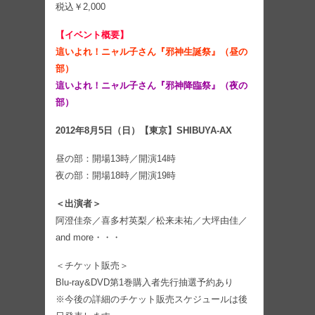
税込￥2,000
【イベント概要】
這いよれ！ニャル子さん『邪神生誕祭』（昼の
部）
這いよれ！ニャル子さん『邪神降臨祭』（夜の
部）
2012年8月5日（日）【東京】SHIBUYA-AX
昼の部：開場13時／開演14時
夜の部：開場18時／開演19時
＜出演者＞
阿澄佳奈／喜多村英梨／松来未祐／大坪由佳／
and more・・・
＜チケット販売＞
Blu-ray&DVD第1巻購入者先行抽選予約あり
※今後の詳細のチケット販売スケジュールは後