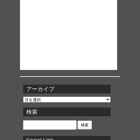
アーカイブ
ア
ー
カ
検索
イ
ブ
検
索: