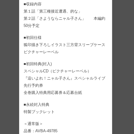
■収録内容
第１話「第三種接近遭遇、的な」
第２話「さようならニャル子さん」 本編約
50分予定
■初回仕様
狐印描き下ろしイラスト三方背スリーブケース
ピクチャーレーベル
■初回特典(封入)
スペシャルCD（ピクチャーレーベル）
『這いよれ！ニャル子さん』スペシャルライブ
先行予約券
全巻購入特典用応募券＆応募台紙
■永続封入特典
特製ブックレット
＜通常版＞
品番：AVBA-49785