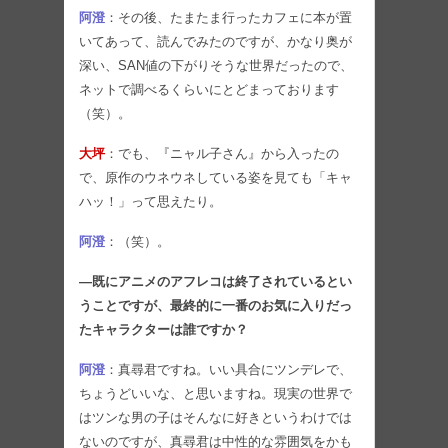
阿澄
：その後、たまたま行ったカフェに本が置
いてあって、読んでみたのですが、かなり奥が
深い、SAN値の下がりそうな世界だったので、
ネットで調べるくらいにとどまっております
（笑）。
大坪
：でも、『ニャル子さん』から入ったの
で、原作のウネウネしている姿を見ても「キャ
ハッ！」って思えたり。
阿澄
：（笑）。
―既にアニメのアフレコは終了されているとい
うことですが、最終的に一番のお気に入りだっ
たキャラクターは誰ですか？
阿澄
：真尋君ですね。いい具合にツンデレで、
ちょうどいいな、と思いますね。現実の世界で
はツンな男の子はそんなに好きというわけでは
ないのですが、真尋君は中性的な雰囲気をかも