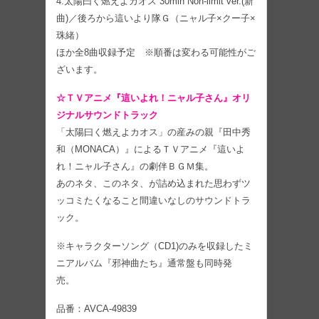
4.太陽曰く燃えよカオス 30min Non-limit ver.(新
曲)／後ろから這いより隊Ｇ（ニャル子×クー子×
珠緒）
ほか全8曲収録予定 ※順番は変わる可能性がご
ざいます。
☆ＴＶアニメ『這いよれ！ニャル子さん』オリ
ジナルサウンドトラック
「太陽曰く燃えよカオス」の産みの親『田中秀
和（MONACA）』によるＴＶアニメ『這いよ
れ！ニャル子さん』の劇伴ＢＧＭ集。
あのネタ、このネタ、が詰め込まれた思わずツ
ッコミたくなること間違いなしのサウンドトラ
ック。
※キャラクターソング（CD1)のみを収録したミ
ニアルバム『邪神曲たち』通常盤も同時発
売。
品番：AVCA-49839