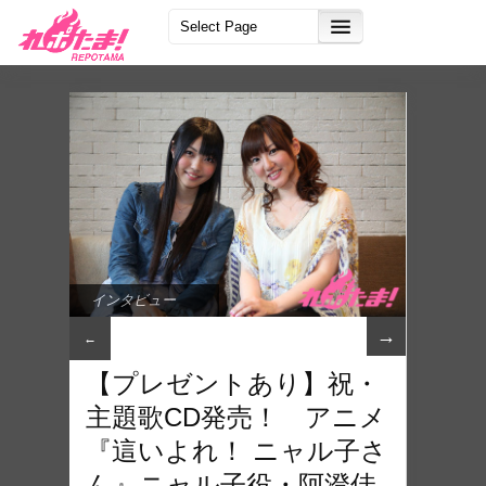
インタビュー
→
←
【プレゼントあり】祝・
主題歌CD発売！ アニメ
『這いよれ！ ニャル子さ
ん』ニャル子役・阿澄佳