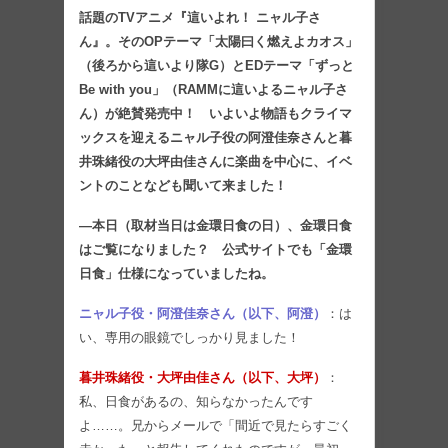
話題のTVアニメ『這いよれ！ ニャル子さ
ん』。そのOPテーマ「太陽曰く燃えよカオス」
（後ろから這いより隊G）とEDテーマ「ずっと
Be with you」（RAMMに這いよるニャル子さ
ん）が絶賛発売中！ いよいよ物語もクライマ
ックスを迎えるニャル子役の阿澄佳奈さんと暮
井珠緒役の大坪由佳さんに楽曲を中心に、イベ
ントのことなども聞いて来ました！
―本日（取材当日は金環日食の日）、金環日食
はご覧になりました？ 公式サイトでも「金環
日食」仕様になっていましたね。
ニャル子役・阿澄佳奈さん（以下、阿澄）
：は
い、専用の眼鏡でしっかり見ました！
暮井珠緒役・大坪由佳さん（以下、大坪）
：
私、日食があるの、知らなかったんです
よ……。兄からメールで「間近で見たらすごく