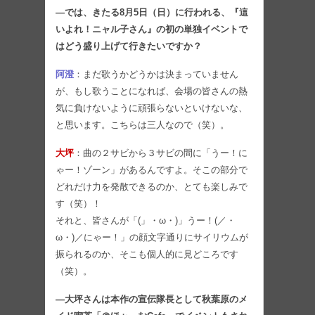
―では、きたる8月5日（日）に行われる、『這
いよれ！ニャル子さん』の初の単独イベントで
はどう盛り上げて行きたいですか？
阿澄
：まだ歌うかどうかは決まっていません
が、もし歌うことになれば、会場の皆さんの熱
気に負けないように頑張らないといけないな、
と思います。こちらは三人なので（笑）。
大坪
：曲の２サビから３サビの間に「うー！に
ゃー！ゾーン」があるんですよ。そこの部分で
どれだけ力を発散できるのか、とても楽しみで
す（笑）！
それと、皆さんが「(」・ω・)」うー！(／・
ω・)／にゃー！」の顔文字通りにサイリウムが
振られるのか、そこも個人的に見どころです
（笑）。
―大坪さんは本作の宣伝隊長として秋葉原のメ