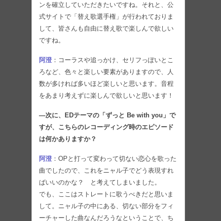
ンを確立していただきたいですね。それと、公
式サイトで「替え歌選手権」が行われておりま
して、皆さんも自由に替え歌で楽しんで欲しい
ですね。
阿澄
：コーラスや追っかけ、セリフっぽいとこ
ろなど、色々と楽しい要素がありますので、人
数が多ければ多いほど楽しいと思います。音程
をあまり考えずに楽しんで欲しいと思います！
―次に、EDテーマの「ずっと Be with you」で
すが、こちらのレコーディング時のエピソード
は何かありますか？
阿澄
：OPと打って変わって切ない恋心を歌った
曲でしたので、これをニャル子でどう表現すれ
ばいいのかな？ と考えてしまいました。
でも、ここはストレートに歌うべきだと思いま
して。ニャル子の中にある、切ない部分をフィ
ーチャーした曲なんだろうなということで、ち