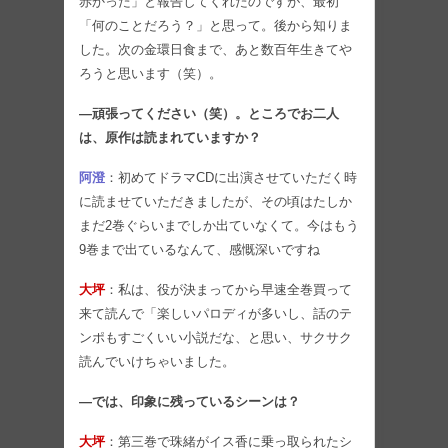
赤かった」と報告してくれたのですが、最初
「何のことだろう？」と思って。後から知りま
した。次の金環日食まで、あと数百年生きてや
ろうと思います（笑）。
―頑張ってください（笑）。ところでお二人
は、原作は読まれていますか？
阿澄
：初めてドラマCDに出演させていただく時
に読ませていただきましたが、その頃はたしか
まだ2巻ぐらいまでしか出ていなくて。今はもう
9巻まで出ているなんて、感慨深いですね
大坪
：私は、役が決まってから早速全巻買って
来て読んで「楽しいパロディが多いし、話のテ
ンポもすごくいい小説だな、と思い、サクサク
読んでいけちゃいました。
―では、印象に残っているシーンは？
大坪
：第三巻で珠緒がイス香に乗っ取られたシ