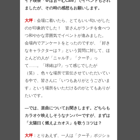
イド喫茶「＠ほぉ～むCafe」でイベントもされ
ましたが、その時の感想もお願いします。
大坪
：会場に着いたら、とてもいい匂いがした
のが印象的でした！ 皆さんがランチを食べつ
つ和やかな雰囲気でイベントが進みました。
会場内でアンケートをとったのですが、「好き
なキャラクターは？」という質問に対して、ほ
とんどの人が「ニャル子」「クー子」っ
て……。「球緒は!?」って感じでしたが
（笑）、色々な場所で宣伝させていただいてい
る中で、皆さんに「いつもありがとうございま
す」という場所をいただけるのがとてもありが
たいです。
―では、楽曲についてお聞きします。どちらも
カラオケ映えしそうなナンバーですが、まずは
「太陽曰く燃えよカオス」を歌うコツは？
大坪
：とりあえず、一人は「クー子」ポジショ