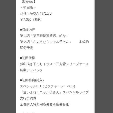
【Blu-ray】
＜初回版＞
品番：AVXA-49710/B
￥7,350（税込）
■収録内容
第１話「第三種接近遭遇、的な」
第２話「さようならニャル子さん」 本編約
50分予定
■初回仕様
狐印描き下ろしイラスト三方背スリーブケース
特製デジパック
■初回特典(封入)
スペシャルCD（ピクチャーレーベル）
『這いよれ！ニャル子さん』スペシャルライブ
先行予約券
全巻購入特典用応募券＆応募台紙