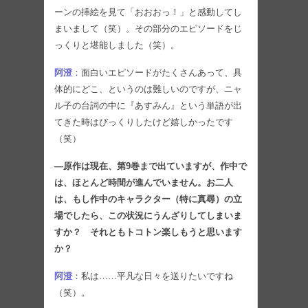
ーンの挿絵を見て「おおおっ！」と感動してし
まいまして（笑）。その部分のエピソードをじ
っくりと堪能しました（笑）。
阿澄
：面白いエピソードがたくさんあって、具
体的にどこ、というのは難しいのですが、ニャ
ル子の台詞の中に『あすみん』という単語が出
てきた時はびっくりしたけど嬉しかったです
（笑）
―原作は現在、第9巻まで出ていますが、作中で
は、ほとんど時間が進んでいません。お二人
は、もし作中のキャラクター（特に真尋）の立
場でしたら、この状況にうんざりしてしまいま
すか？ それともトコトン楽しもうと思います
か？
阿澄
：私は……平凡な日々を送りたいですね
（笑）。