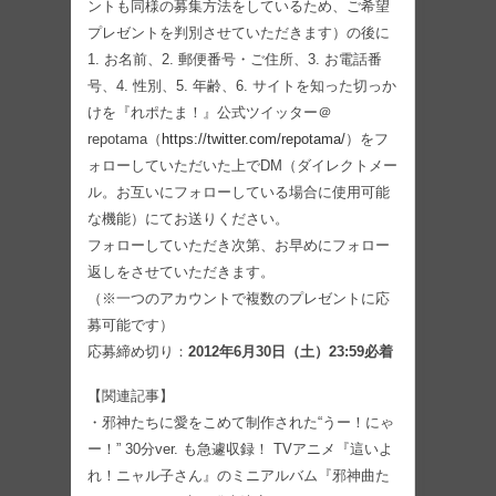
ントも同様の募集方法をしているため、ご希望
プレゼントを判別させていただきます）の後に
1. お名前、2. 郵便番号・ご住所、3. お電話番
号、4. 性別、5. 年齢、6. サイトを知った切っか
けを『れポたま！』公式ツイッター＠
repotama（
https://twitter.com/repotama/
）をフ
ォローしていただいた上でDM（ダイレクトメー
ル。お互いにフォローしている場合に使用可能
な機能）にてお送りください。
フォローしていただき次第、お早めにフォロー
返しをさせていただきます。
（※一つのアカウントで複数のプレゼントに応
募可能です）
応募締め切り：
2012年6月30日（土）23:59必着
【関連記事】
・邪神た​ちに愛をこめて制作さ​れた“うー！にゃ
ー！​” 30分ver. も急遽収録！ TVア​ニメ『這いよ
れ！ニャ​ル子さん』のミニアル​バム『邪神曲た