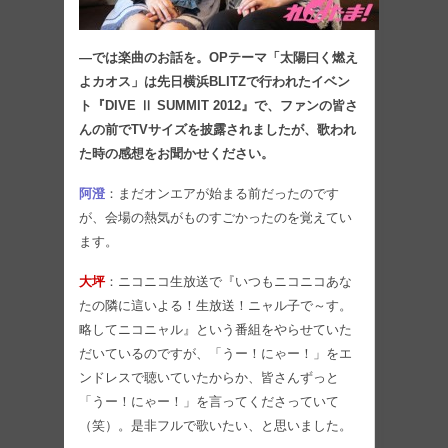
―では楽曲のお話を。OPテーマ「太陽曰く燃え
よカオス」は先日横浜BLITZで行われたイベン
ト『DIVE Ⅱ SUMMIT 2012』で、ファンの皆さ
んの前でTVサイズを披露されましたが、歌われ
た時の感想をお聞かせください。
阿澄
：まだオンエアが始まる前だったのです
が、会場の熱気がものすごかったのを覚えてい
ます。
大坪
：ニコニコ生放送で『いつもニコニコあな
たの隣に這いよる！生放送！ニャル子で～す。
略してニコニャル』という番組をやらせていた
だいているのですが、「うー！にゃー！」をエ
ンドレスで聴いていたからか、皆さんずっと
「うー！にゃー！」を言ってくださっていて
（笑）。是非フルで歌いたい、と思いました。