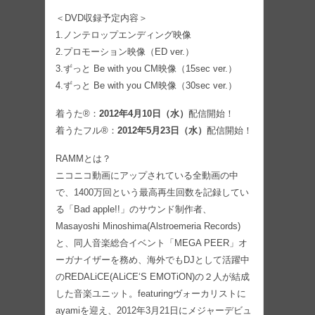
＜DVD収録予定内容＞
1.ノンテロップエンディング映像
2.プロモーション映像（ED ver.）
3.ずっと Be with you CM映像（15sec ver.）
4.ずっと Be with you CM映像（30sec ver.）
着うた®：
2012年4月10日（水）
配信開始！
着うたフル®：
2012年5月23日（水）
配信開始！
RAMMとは？
ニコニコ動画にアップされている全動画の中
で、1400万回という最高再生回数を記録してい
る「Bad apple!!」のサウンド制作者、
Masayoshi Minoshima(Alstroemeria Records)
と、同人音楽総合イベント「MEGA PEER」オ
ーガナイザーを務め、海外でもDJとして活躍中
のREDALiCE(ALiCE‘S EMOTiON)の２人が結成
した音楽ユニット。featuringヴォーカリストに
ayamiを迎え、2012年3月21日にメジャーデビュ