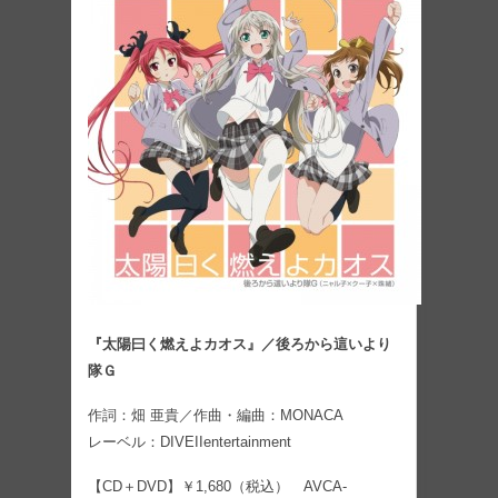
『太陽曰く燃えよカオス』／後ろから這いより
隊Ｇ
作詞：畑 亜貴／作曲・編曲：MONACA
レーベル：DIVEIIentertainment
【CD＋DVD】￥1,680（税込） AVCA-