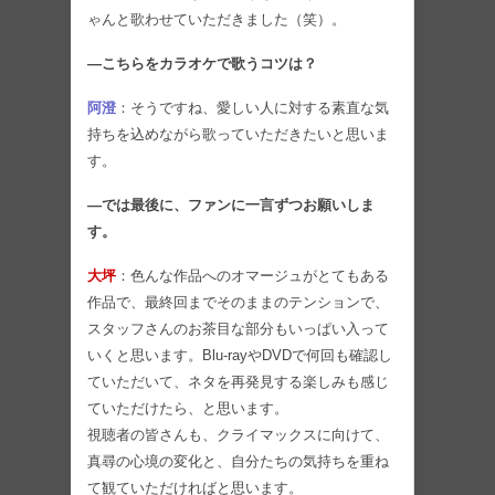
ゃんと歌わせていただきました（笑）。
―こちらをカラオケで歌うコツは？
阿澄
：そうですね、愛しい人に対する素直な気
持ちを込めながら歌っていただきたいと思いま
す。
―では最後に、ファンに一言ずつお願いしま
す。
大坪
：色んな作品へのオマージュがとてもある
作品で、最終回までそのままのテンションで、
スタッフさんのお茶目な部分もいっぱい入って
いくと思います。Blu-rayやDVDで何回も確認し
ていただいて、ネタを再発見する楽しみも感じ
ていただけたら、と思います。
視聴者の皆さんも、クライマックスに向けて、
真尋の心境の変化と、自分たちの気持ちを重ね
て観ていただければと思います。