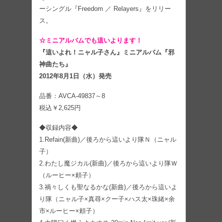
ーシングル『Freedom ／ Relayers』をリリー
ス。
☆ミニアル​バムでも這いよります！
『這いよれ！ニャル子さん』ミニアルバム『邪
神曲たち』
2012年8月1日（水）発売
品番：AVCA-49837～8
税込￥2,625円
◆収録内容◆
1.Refain(新曲)／後ろから這いより隊Ｎ（ニャル
子）
2.わたし魔ジカル(新曲)／後ろから這いより隊Ｗ
（ルーヒー×頼子）
3.禍々しくも聖なるかな(新曲)／後ろから這いよ
り隊（ニャル子×真尋×クー子×ハス太×珠緒×余
市×ルーヒー×頼子）