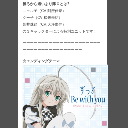
後ろから這いより隊Ｇとは?
ニャル子（CV:阿澄佳奈）
クー子（CV:松来未祐）
暮井珠緒（CV:大坪由佳）
の３キャラクターによる特別ユニットです！
ーーーーーーーーーーーーーーーーーーーーー
ーーーーーーーーーーーーーーーー
☆エンディングテーマ