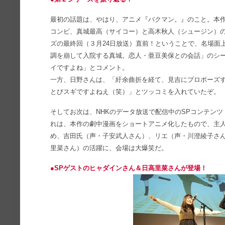
最初の話題は、やはり、アニメ『バクマン。』のこと。本
コンビ、真城最高（サイコー）と高木秋人（シュージン）
ズの最終回（３月24日放送）直前！ということで、名場面
調を崩して入院する真城。恋人・亜豆美保との会話」のシ
イですよね」とコメント。
一方、日野さんは、「紆余曲折を経て、見吉にプロポーズ
とびスギですよねえ（笑）」とツッコミを入れていたぞ。
そしてお次は、NHKのデータ放送で配信中のSPコンテンツ
れは、本作の劇中漫画をショートアニメ化したもので、主人
め、吉田氏（声・子安武人さん）、リエ（声・川澄綾子さ
里菜さん）の活躍に、会場は大爆笑だ。
●SPゲストのヒャダインさん＆日高里菜さんが登場！