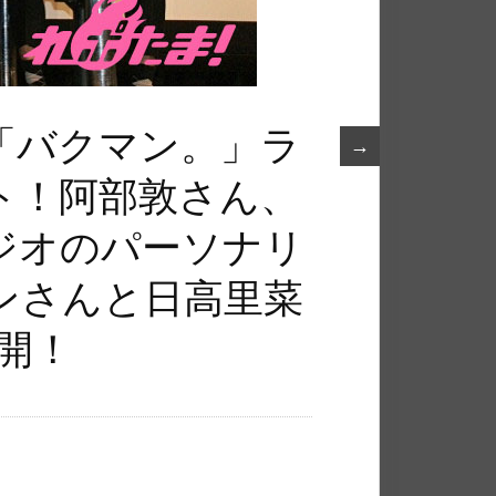
「バクマン。」ラ
→
ト！阿部敦さん、
ジオのパーソナリ
ンさんと日高里菜
開！