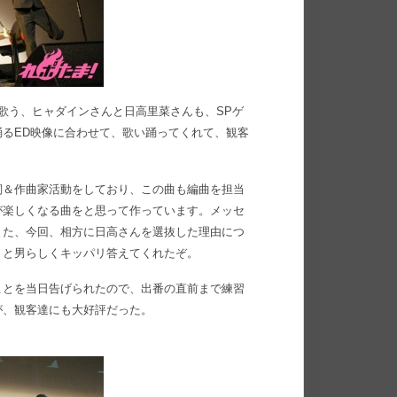
を歌う、ヒャダインさんと日高里菜さんも、SPゲ
るED映像に合わせて、歌い踊ってくれて、観客
詞＆作曲家活動をしており、この曲も編曲を担当
が楽しくなる曲をと思って作っています。メッセ
また、今回、相方に日高さんを選抜した理由につ
」と男らしくキッパリ答えてくれたぞ。
ことを当日告げられたので、出番の直前まで練習
が、観客達にも大好評だった。