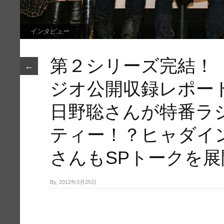
インタビュー
第２シリーズ完結！
←
ジオ公開収録レポー
日野聡さんが特番ラ
ティー！？ヒャダイ
さんもSPトークを展
By, 2012年3月25日