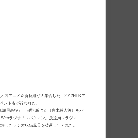
、人気アニメ＆新番組が大集合した「2012NHKア
イベントもが行われた。
真城最高役）、日野 聡さん（高木秋人役）をパ
Webラジオ『～バクマン。放送局～ラジマ
は違ったラジオ収録風景を披露してくれた。