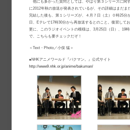
他にも多かった質問としては、やはり第３シリーズに関す
に2012年秋の放送が発表されているが、その詳細はまだ
完結した後も、第１シリーズが、４月７日（土）０時25分
日、Eテレで17時30分から再放送するとのこと。復習して
更に、このラジオイベントの模様は、3月25日（日）、19時
で、こちらも要チェックだぞ！
＜Text・Photo／小俣 猛＞
●NHKアニメワールド『バクマン。』公式サイト
http://www9.nhk.or.jp/anime/bakuman/