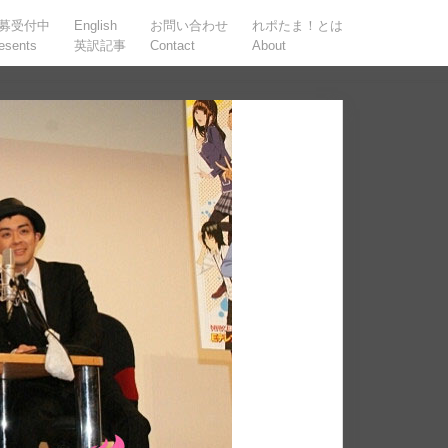
募受付中
English
お問い合わせ
れポたま！とは
esents
英訳記事
Contact
About