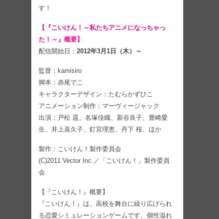
す！
【『こいけん！～私たちアニメになっちゃっ
た！～』概要】
配信開始日：
2012年3月1日（木）～
監督：kamisiro
脚本：赤尾でこ
キャラクターデザイン：たむらかずひこ
アニメーション制作：マーヴィージャック
出演：戸松 遥、名塚佳織、新谷良子、豊崎愛
生、井上喜久子、釘宮理恵、丹下 桜、ほか
製作：こいけん！製作委員会
(C)2011 Vector Inc.／「こいけん！」製作委員
会
【『こいけん！』概要】
『こいけん！』は、高校を舞台に繰り広げられ
る恋愛シミュレーションゲームです。個性溢れ