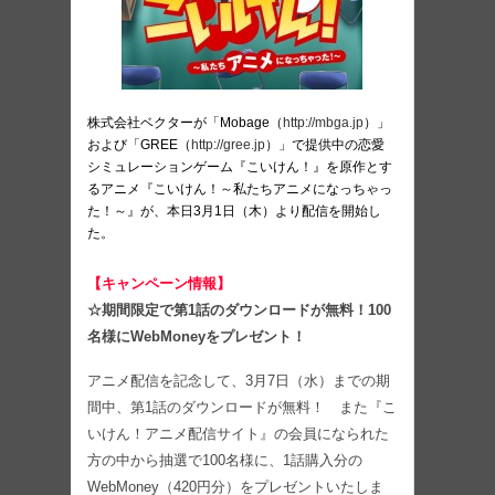
株式会社ベクターが「Mobage（
http://mbga.jp
）」
および「GREE（
http://gree.jp
）」で提供中の恋愛
シミュレーションゲーム『こいけん！』を原作とす
るアニメ『こいけん！～私たちアニメになっちゃっ
た！～』が、本日3月1日（木）より配信を開始し
た。
【キャンペーン情報】
☆期間限定で第1話のダウンロードが無料！100
名様にWebMoneyをプレゼント！
アニメ配信を記念して、3月7日（水）までの期
間中、第1話のダウンロードが無料！ また『こ
いけん！アニメ配信サイト』の会員になられた
方の中から抽選で100名様に、1話購入分の
WebMoney（420円分）をプレゼントいたしま