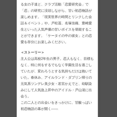
る女の子達と、クラブ活動「恋愛研究会」で
「恋」の研究に没頭しながら、甘い初恋物語が
楽しめます。「現実世界の時間とリンクした会
話＆イベント」や、戸松遥、名塚佳織、豊崎愛
生といった人気声優の甘いボイスを堪能するこ
とができます。「ケータイの中の彼女」との恋
愛を存分にお楽しみください。
＜ストーリー＞
主人公は高校2年生の男子。恋人もなく、目標も
なく、特に何をするでもなく学園生活を過ごし
ていたが、変わろうとする気持ちだけは抱いて
いた。春休み、アイルランド・ダブリン帰りの
元気系ツンデレ美少女・若宮かえでと、幼馴染
みにして人気急上昇中のアイドル・戸山渚に出
会う。
この二人との出会いをきっかけに、甘酸っぱい
初恋物語の幕が開く――