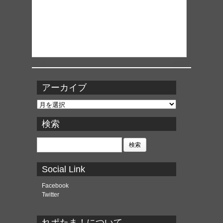
アーカイブ
ア
ー
カ
検索
イ
ブ
検
索:
Social Link
Facebook
Twitter
れポたま！について