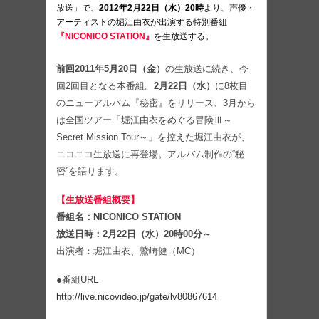
放送」で、
2012年2月22日（水）20時
より、声優・
アーティストの堀江由衣が出演する特別番組
『NICONICO STATION』
を生放送する。
前回2011年5月20日（金）
の生放送に続き、今
回2回目となる本番組。
2月22日（水）
に8枚目
のニューアルバム『秘密』をリリース、3月から
は全国ツアー「堀江由衣をめぐる冒険Ⅲ～
Secret Mission Tour～」を控えた堀江由衣が、
ニコニコ生放送に再登場。アルバム制作の“秘
密”を語ります。
【生放送番組概要】
番組名：NICONICO STATION
放送日時：2月22日（水）20時00分～
出演者：堀江由衣、鷲崎健（MC）
●番組URL
http://live.nicovideo.jp/gate/lv80867614