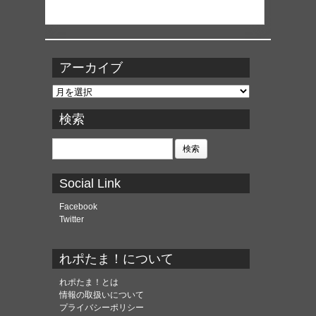
アーカイブ
ア
ー
カ
検索
イ
ブ
検
索:
Social Link
Facebook
Twitter
れポたま！について
れポたま！とは
情報の取扱いについて
プライバシーポリシー