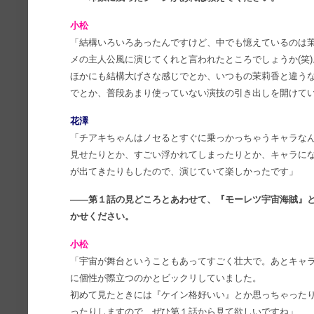
小松
「結構いろいろあったんですけど、中でも憶えているのは
メの主人公風に演じてくれと言われたところでしょうか(笑
ほかにも結構大げさな感じでとか、いつもの茉莉香と違う
でとか、普段あまり使っていない演技の引き出しを開けて
花澤
「チアキちゃんはノセるとすぐに乗っかっちゃうキャラな
見せたりとか、すごい浮かれてしまったりとか、キャラに
が出てきたりもしたので、演じていて楽しかったです」
――第１話の見どころとあわせて、『モーレツ宇宙海賊』
かせください。
小松
「宇宙が舞台ということもあってすごく壮大で。あとキャ
に個性が際立つのかとビックリしていました。
初めて見たときには『ケイン格好いい』とか思っちゃったり
ったりしますので、ぜひ第１話から見て欲しいですね」