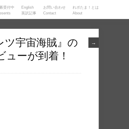
募受付中
English
お問い合わせ
れポたま！とは
esents
英訳記事
Contact
About
レツ宇宙海賊』の
→
ビューが到着！