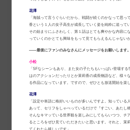
花澤
「海賊って言うぐらいだから、戦闘が続くのかなって思っ
香という１人の女子高生が成長していく姿を純粋に追って
その始まりにふさわしく、第１話はとても爽やかな内容に
っていくのかとても興味をもって見てもらえるんじゃない
――最後にファンのみなさんにメッセージをお願いします
小松
「SFなシーンもあり、また女の子たちもいっぱい登場する
はのアクションだったりとか茉莉香の成長物語など、様々
る作品になっています。ですので、ぜひとも放送開始を楽
花澤
「設定や単語に格好いいものが多いんですよ。知っている
あって、セリフをしゃべっているだけで『すごい、あたし格
そんなキマッている世界観を楽しみにしてもらいつつ、チ
るところをぜひ見ていただきたいと思います。それと、茉
てくれたら嬉しいです」