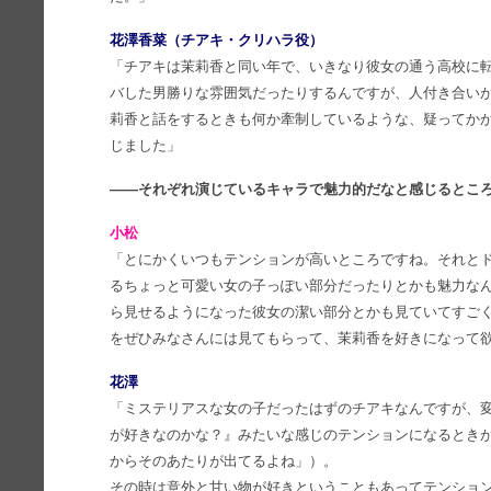
花澤香菜（チアキ・クリハラ役）
「チアキは茉莉香と同い年で、いきなり彼女の通う高校に
バした男勝りな雰囲気だったりするんですが、人付き合い
莉香と話をするときも何か牽制しているような、疑ってか
じました」
――それぞれ演じているキャラで魅力的だなと感じるとこ
小松
「とにかくいつもテンションが高いところですね。それと
るちょっと可愛い女の子っぽい部分だったりとかも魅力な
ら見せるようになった彼女の潔い部分とかも見ていてすご
をぜひみなさんには見てもらって、茉莉香を好きになって
花澤
「ミステリアスな女の子だったはずのチアキなんですが、
が好きなのかな？』みたいな感じのテンションになるとき
からそのあたりが出てるよね」）。
その時は意外と甘い物が好きということもあってテンショ