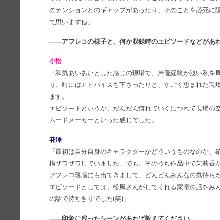
のテンションとのギャップがあったり、そのことを必死に
て思いますね」
――アフレコの様子と、何か収録時のエピソードなどがあ
小松
「和気あいあいとした感じの現場で、声優経験が浅い私を
り、時にはアドバイスも下さったりと、すごく恵まれた現
ます。
エピソードというか、だんだん慣れていくにつれて現場の
ムードメーカーといった感じでした」
花澤
「最初は自分自身のキャラクターがどういうものなのか、
構ザワザワしていました。でも、そのうち作品中で茉莉香
アフレコ現場にも出てきまして、どんどんみんなの気持ち
エピソードとしては、松風さんがしてくれる家電の話をみ
の話で持ちきりでした(笑)」
――印象に残ったシーンがあれば教えてください。