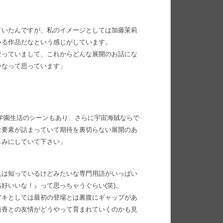
ていたんですが、私のイメージとしては加藤茉莉
いる作品だなという感じがしています。
なっていまして、これからどんな展開のお話にな
かなって思っています」
。
学園生活のシーンもあり、さらに宇宙海賊ならで
な要素が詰まっていて期待を裏切らない展開のあ
しみにしていて下さい」
人は知っているけどみたいな専門用語がいっぱい
好いいな！』って思っちゃうぐらい(笑)。
アキとしては最初の登場とは裏腹にギャップがあ
莉香との友情がどうやって育まれていくのかも見