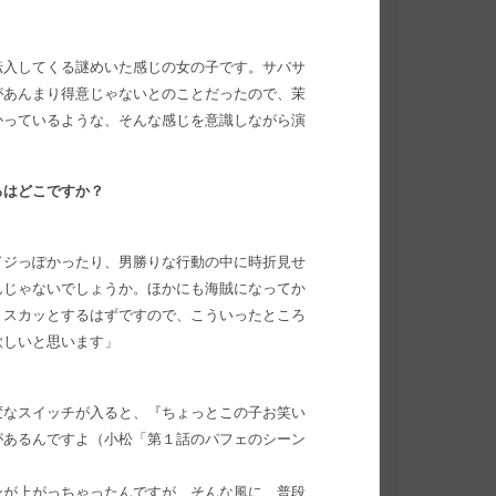
転入してくる謎めいた感じの女の子です。サバサ
があんまり得意じゃないとのことだったので、茉
かっているような、そんな感じを意識しながら演
ろはどこですか？
ドジっぽかったり、男勝りな行動の中に時折見せ
んじゃないでしょうか。ほかにも海賊になってか
くスカッとするはずですので、こういったところ
欲しいと思います」
変なスイッチが入ると、『ちょっとこの子お笑い
があるんですよ（小松「第１話のパフェのシーン
ンが上がっちゃったんですが、そんな風に、普段