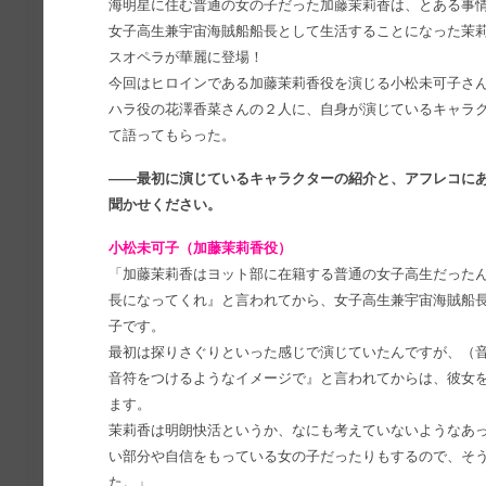
海明星に住む普通の女の子だった加藤茉莉香は、とある事情
女子高生兼宇宙海賊船船長として生活することになった茉
スオペラが華麗に登場！
今回はヒロインである加藤茉莉香役を演じる小松未可子さ
ハラ役の花澤香菜さんの２人に、自身が演じているキャラ
て語ってもらった。
――最初に演じているキャラクターの紹介と、アフレコに
聞かせください。
小松未可子（加藤茉莉香役）
「加藤茉莉香はヨット部に在籍する普通の女子高生だった
長になってくれ』と言われてから、女子高生兼宇宙海賊船
子です。
最初は探りさぐりといった感じで演じていたんですが、（
音符をつけるようなイメージで』と言われてからは、彼女
ます。
茉莉香は明朗快活というか、なにも考えていないようなあ
い部分や自信をもっている女の子だったりもするので、そ
た。」