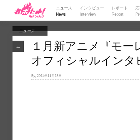
ニュース
インタビュー
レポート
応
News
Interview
Report
Pr
ニュース
１月新アニメ『モー
←
オフィシャルインタ
By, 2011年11月18日