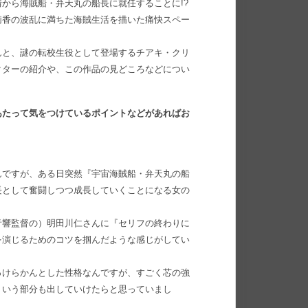
から海賊船・弁天丸の船長に就任することに!?
莉香の波乱に満ちた海賊生活を描いた痛快スペー
んと、謎の転校生役として登場するチアキ・クリ
クターの紹介や、この作品の見どころなどについ
あたって気をつけているポイントなどがあればお
んですが、ある日突然『宇宙海賊船・弁天丸の船
長として奮闘しつつ成長していくことになる女の
音響監督の）明田川仁さんに『セリフの終わりに
を演じるためのコツを掴んだような感じがしてい
っけらかんとした性格なんですが、すごく芯の強
ういう部分も出していけたらと思っていまし