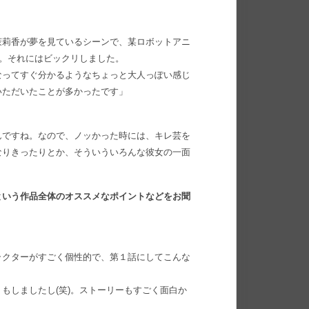
茉莉香が夢を見ているシーンで、某ロボットアニ
)。それにはビックリしました。
なってすぐ分かるようなちょっと大人っぽい感じ
いただいたことが多かったです」
んですね。なので、ノッかった時には、キレ芸を
なりきったりとか、そういういろんな彼女の一面
という作品全体のオススメなポイントなどをお聞
ラクターがすごく個性的で、第１話にしてこんな
もしましたし(笑)。ストーリーもすごく面白か