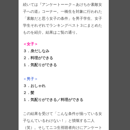
続いては『アンケートーーク～あけちか素敵女
子への道』コーナー。一橋生を対象に行われた
「素敵だと思う女子の条件」を男子学生、女子
学生それぞれでランキングベスト３にまとめた
ものを紹介。結果はご覧の通り。
＜女子＞
３．身だしなみ
２．料理ができる
１．気配りができる
＜男子＞
３．おしゃれ
２．髪
１．気配りができる／料理ができる
この結果を受けて「こんな条件が揃っている女
子なんているわけない！」と憤慨する二人
（笑）。そしてニコ生視聴者向けにアンケート