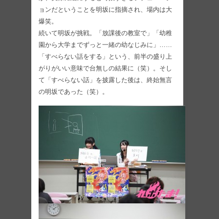
ョンだということを明坂に指摘され、場内は大
爆笑。
続いて明坂が挑戦。「放課後の教室で」「幼稚
園から大学までずっと一緒の幼なじみに」……
「すべらない話をする」という、前半の盛り上
がりがいい意味で台無しの結果に（笑）。そし
て「すべらない話」を披露した後は、終始無言
の明坂であった（笑）。