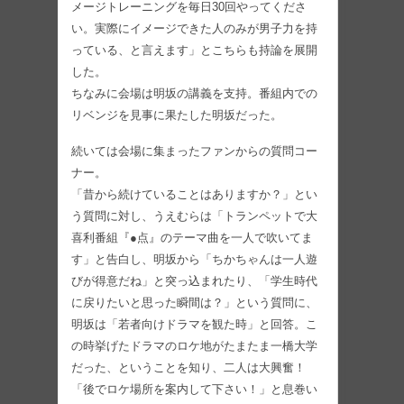
メージトレーニングを毎日30回やってくださ
い。実際にイメージできた人のみが男子力を持
っている、と言えます」とこちらも持論を展開
した。
ちなみに会場は明坂の講義を支持。番組内での
リベンジを見事に果たした明坂だった。
続いては会場に集まったファンからの質問コー
ナー。
「昔から続けていることはありますか？」とい
う質問に対し、うえむらは「トランペットで大
喜利番組『●点』のテーマ曲を一人で吹いてま
す」と告白し、明坂から「ちかちゃんは一人遊
びが得意だね」と突っ込まれたり、「学生時代
に戻りたいと思った瞬間は？」という質問に、
明坂は「若者向けドラマを観た時」と回答。こ
の時挙げたドラマのロケ地がたまたま一橋大学
だった、ということを知り、二人は大興奮！
「後でロケ場所を案内して下さい！」と息巻い