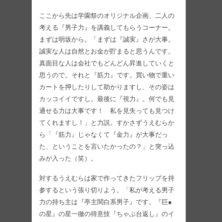
ここから先は学園祭のオリジナル企画、二人の
考える『男子力』を講義してもらうコーナー。
まずは明坂から。「まずは『誠実』さが大事。
誠実な人は自然とお金が貯まると思うんです。
真面目な人は会社でもどんどん昇進していくと
思うので。それと『筋力』です。買い物で重い
カートを押したりして助かりますし、その姿は
カッコイイですし。最後に『視力』。何でも見
通せる力は大事です！ 私を見失っても見つけ
てくれますし！」と力説。すかさずうえむらか
ら「『筋力』じゃなくて『金力』が大事だっ
た、ということを言いたかったの？」と突っ込
みが入った（笑）。
対するうえむらは家で作ってきたフリップを持
参するという張り切りよう。「私が考える男子
力の持ち主は『亭主関白系男子』です。『巨●
の星』の星一徹の得意技『ちゃぶ台返し』のイ