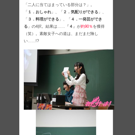
「二人に当てはまっている部分は？」。
「
１．おしゃれ
」、「
２．気配りができる
」、
「
３．料理ができる
」、「
４．一発芸ができ
る
」の4択。結果は……『
４
』が
約90％
を獲得
（笑）。素敵女子への道は、まだまだ険し
い……!?