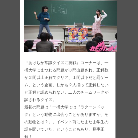
『あけちか常識クイズに挑戦』コーナーは、一
橋大学にまつわる問題が３問出題され、正解数
が２問以上正解でクリア、１問以下だと罰ゲー
ム、という企画。しかも２人揃って正解しない
と正解と認められない。二人のチームワークが
試されるクイズ。
最初の問題は「一橋大学では『ラクーンドッ
グ』という動物に出会うことがありますが、そ
の動物とは？」。イベント前にたまたま学生の
話を聞いていた、ということもあり、見事正
解！