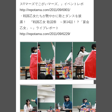
ス!!マーズでございマーズ。』イベントレポ
http://repotama.com/2011/09/6901/
・戦国乙女たちが艶やかに歌とダンスを披
露！ 『戦国乙女 歌謡祭 ～第14話！？「宴会
乙女」～』ライブレポート
http://repotama.com/2011/09/6229/