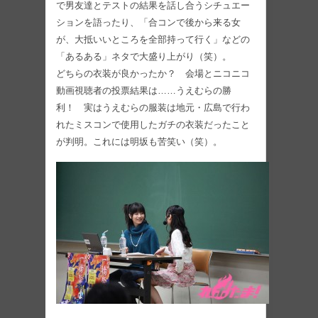
で男友達とテストの結果を話し合うシチュエー
ションを語ったり、「合コンで後から来る女
が、大抵いいところを全部持って行く」などの
「あるある」ネタで大盛り上がり（笑）。
どちらの衣装が良かったか？ 会場とニコニコ
動画視聴者の投票結果は……うえむらの勝
利！ 実はうえむらの服装は地元・広島で行わ
れたミスコンで使用したガチの衣装だったこと
が判明。これには明坂も苦笑い（笑）。