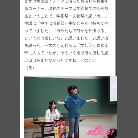
まずは毎回違うテーマに沿ったお便りを募集す
るコーナー。現在のテーマは学園祭での公開放
送ということで「学園祭・文化祭の思い出」。
明坂は「中学は演劇部と生徒会をかけ持ちでや
っていました。『自分たちで何かを仕掛ける、
というのは楽しいな』と思いました」と思い出
を語った。一方のうえむらは「文芸部と吹奏楽
部に入っていたが、そういう達成感を感じる思
い出はあまりなかったですね」とのこと
（笑）。