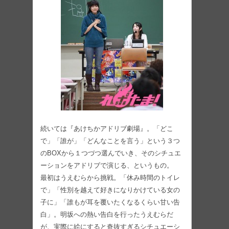
続いては『あけちかアドリブ劇場』。「どこ
で」「誰が」「どんなことを言う」という３つ
のBOXから１つづつ選んでいき、そのシチュエ
ーションをアドリブで演じる、というもの。
最初はうえむらから挑戦。「休み時間のトイレ
で」「性別を越えて好きになりかけている女の
子に」「誰もが耳を覆いたくなるくらい甘い告
白」。明坂への熱い告白を行ったうえむらだ
が、実際に絵にすると奇抜すぎるシチュエーシ