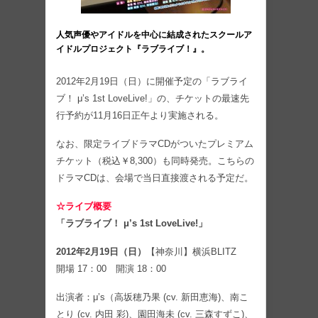
人気声優やアイドルを中心に結成されたスクールア
イドルプロジェクト『ラブライブ！』。
2012年2月19日（日）に開催予定の「ラブライ
ブ！ μ’s 1st LoveLive!」の、チケットの最速先
行予約が11月16日正午より実施される。
なお、限定ライブドラマCDがついたプレミアム
チケット（税込￥8,300）も同時発売。こちらの
ドラマCDは、会場で当日直接渡される予定だ。
☆ライブ概要
「ラブライブ！ μ’s 1st LoveLive!」
2012年2月19日（日）
【神奈川】横浜BLITZ
開場 17：00 開演 18：00
出演者：μ’s（高坂穂乃果 (cv. 新田恵海)、南こ
とり (cv. 内田 彩)、園田海未 (cv. 三森すずこ)、