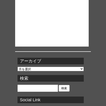
アーカイブ
ア
ー
カ
検索
イ
ブ
検
索:
Social Link