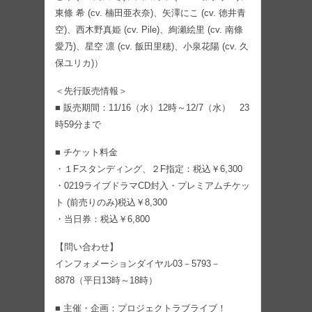
東條 希 (cv. 楠田亜衣奈)、矢澤にこ (cv. 徳井青
空)、西木野真姫 (cv. Pile)、絢瀬絵里 (cv. 南條
愛乃)、星空 凛 (cv. 飯田里穂)、小泉花陽 (cv. 久
保ユリカ)）
＜先行販売情報＞
■ 販売期間：11/16（水）12時～12/7（水） 23
時59分まで
■ チケット料金
・１Fスタンディング、２F指定：税込￥6,300
・0219ライブドラマCD封入・プレミアムチケッ
ト (前売りのみ)税込￥8,300
・当日券：税込￥6,800
【問い合わせ】
インフォメーションダイヤル03－5793－
8878（平日13時～18時）
■ 主催・企画：プロジェクトラブライブ！