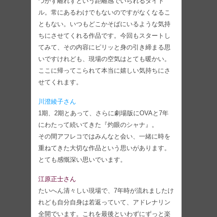
つかず離れずという距離感でいられるタイト
ル。常にあるわけでもないのですがなくなるこ
ともない。いつもどこかそばにいるような気持
ちにさせてくれる作品です。今回もスタートし
てみて、その内容にピリッと身の引き締まる思
いですけれども、現場の空気はとても暖かい。
ここに帰ってこられて本当に嬉しい気持ちにさ
せてくれます。
川澄綾子さん
1期、2期とあって、さらに劇場版にOVAと7年
にわたって続いてきた『灼眼のシャナ』。
その間アフレコではみんなと会い、一緒に時を
重ねてきた大切な作品という思いがあります。
とても感慨深い思いでいます。
江原正士さん
たいへん清々しい現場で、7年時が流れましたけ
れども自分自身は若返っていて、アドレナリン
全開でいます。これを最後といわずにずっと楽