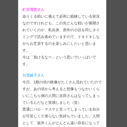
釘宮理恵さん
迫りくる戦いに備えて必死に鍛錬している状況
なのですけれども、この先どんな戦いが展開さ
れていくのか、私自身、原作の小説を同じタイ
ミングで読み進めていますので、ドキドキしな
がらお芝居するのを楽しみにしたいと思いま
す。
今は「負けるなー」という思いでいっぱいで
す。
川澄綾子さん
今日、1期の頃の映像がたくさん流れていたので
すが、あの頃から考えると想像もつなかいくら
いにこちら側の人間に吉田さんはなってしまっ
ているんだなと実感しました（笑）
普通にバル・マスケと言ってしまっている自分
が可笑しくて堪らない気持ちでいました。人間
として、坂井くんがどんどん遠い存在になって