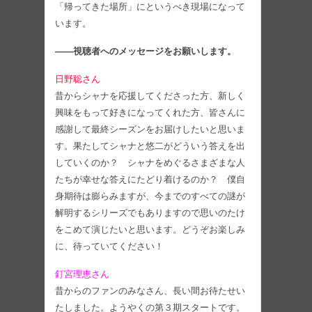
「帰ってきた場所」にというべき現場になって
います。
――視聴者へのメッセージをお願いします。
日野聡さん
昔からシャナを応援してくださった方、新しく
興味をもって好きになってくれた方、皆さんに
感謝して最終シーズンをお届けしたいと思いま
す。果たしてシャナと悠二がどういう答えを出
していくのか？ シャナをめぐるさまざまな人
たちが幸せな答えにたどり着けるのか？ 僕自
身期待は膨らみますが、今までのすべての謎が
解明するシリーズでもありますので思いのたけ
をこめて演じたいと思います。どうぞお楽しみ
に、待っていてください！
釘宮理恵さん
昔からのファンのみなさん、長い間お待たせい
たしました。ようやくの第３期スタートです。