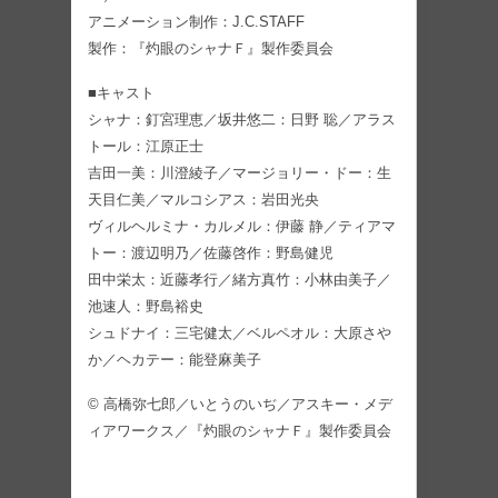
アニメーション制作：J.C.STAFF
製作：『灼眼のシャナＦ』製作委員会
■キャスト
シャナ：釘宮理恵／坂井悠二：日野 聡／アラス
トール：江原正士
吉田一美：川澄綾子／マージョリー・ドー：生
天目仁美／マルコシアス：岩田光央
ヴィルヘルミナ・カルメル：伊藤 静／ティアマ
トー：渡辺明乃／佐藤啓作：野島健児
田中栄太：近藤孝行／緒方真竹：小林由美子／
池速人：野島裕史
シュドナイ：三宅健太／ベルペオル：大原さや
か／ヘカテー：能登麻美子
© 高橋弥七郎／いとうのいぢ／アスキー・メデ
ィアワークス／『灼眼のシャナＦ』製作委員会