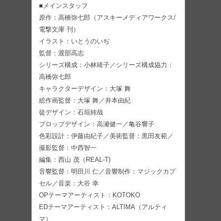
■メインスタッフ
原作：高橋弥七郎（アスキーメディアワークス/
電撃文庫 刊）
イラスト：いとうのいぢ
監督：渡部高志
シリーズ構成：小林靖子／シリーズ構成協力：
高橋弥七郎
キャラクターデザイン：大塚 舞
総作画監督：大塚 舞／井本由紀
徒デザイン：石垣純哉
プロップデザイン：高瀬健一／亀谷響子
色彩設計：伊藤由紀子／美術監督：黒田友範／
撮影監督：中西智一
編集：西山 茂（REAL-T)
音響監督：明田川 仁／音響制作：マジックカプ
セル／音楽：大谷 幸
OPテーマアーティスト：KOTOKO
EDテーマアーティスト：ALTIMA（アルティ
マ）