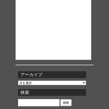
アーカイブ
ア
ー
カ
検索
イ
ブ
検
索: