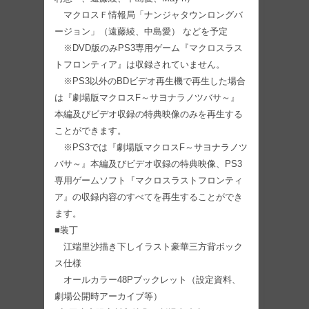
マクロスＦ情報局「ナンジャタウンロングバ
ージョン」（遠藤綾、中島愛） などを予定
※DVD版のみPS3専用ゲーム『マクロスラス
トフロンティア』は収録されていません。
※PS3以外のBDビデオ再生機で再生した場合
は『劇場版マクロスF～サヨナラノツバサ～』
本編及びビデオ収録の特典映像のみを再生する
ことができます。
※PS3では『劇場版マクロスF～サヨナラノツ
バサ～』本編及びビデオ収録の特典映像、PS3
専用ゲームソフト『マクロスラストフロンティ
ア』の収録内容のすべてを再生することができ
ます。
■装丁
江端里沙描き下しイラスト豪華三方背ボック
ス仕様
オールカラー48Pブックレット（設定資料、
劇場公開時アーカイブ等）