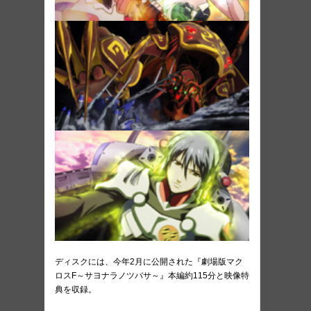
ディスクには、今年2月に公開された『劇場版マク
ロスF～サヨナラノツバサ～』本編約115分と映像特
典を収録。