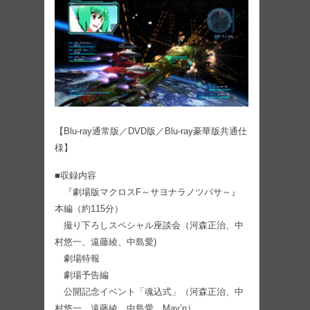
【Blu-ray通常版／DVD版／Blu-ray豪華版共通仕
様】
■収録内容
『劇場版マクロスF～サヨナラノツバサ～』
本編（約115分）
撮り下ろしスペシャル座談会（河森正治、中
村悠一、遠藤綾、中島愛)
劇場特報
劇場予告編
公開記念イベント「魂込式」（河森正治、中
村悠一、遠藤綾、中島愛、May’n）