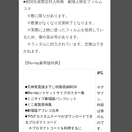
■初回生産限定封入特典 劇場上映生フィルム
コマ
※数に限りがあります。
※数量がなくなり次第終了となります。
※実際に上映に使ったフィルムを使用してい
るため、傷や染み等があります。
※ランダムに封入されています。交換はでき
かねます。
【Blu-ray豪華版特典】
■天神英貴描き下し特製収納BOX
※デ
■Blu-rayジャケットサイズポスター集
ザイ
■ミニサイズ劇場版パンフレット
ン、
■ミニ複製原画集
内容
■劇場版アフレコ台本
は仮
■“PS3”カスタムテーマがダウンロードでき
のも
るプロダクトコード
ので
※プロダクトコードを利用するに
す。