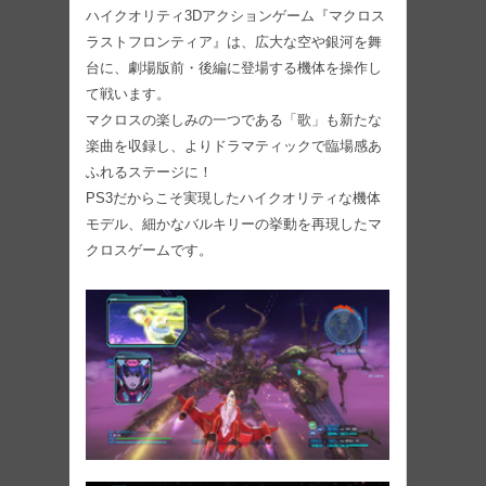
ハイクオリティ3Dアクションゲーム『マクロス
ラストフロンティア』は、広大な空や銀河を舞
台に、劇場版前・後編に登場する機体を操作し
て戦います。
マクロスの楽しみの一つである「歌」も新たな
楽曲を収録し、よりドラマティックで臨場感あ
ふれるステージに！
PS3だからこそ実現したハイクオリティな機体
モデル、細かなバルキリーの挙動を再現したマ
クロスゲームです。