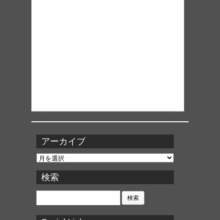
アーカイブ
ア
ー
カ
検索
イ
ブ
検
索: