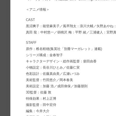
＜アニメ情報＞
CAST
黒沼爽子：能登麻美子／風早翔太：浪川大輔／矢野あやね
真田 龍：中村悠一／胡桃沢 梅：平野 綾／三浦健人：宮野真守
STAFF
原作：椎名軽穂(集英社「別冊マーガレット」連載)
シリーズ構成：金春智子
キャラクターデザイン・総作画監督：柴田由香
小物設定：長谷川ひとみ／佐藤仁実
色彩設計：佐藤真由美／広瀬いづみ
美術監督：竹田悠介／岡本春美
美術設定：加藤 浩／成田偉保／加藤朋則
3D監督：佐藤 敦
特殊効果：村上正博
撮影監督：田中宏侍
編集：今井大介