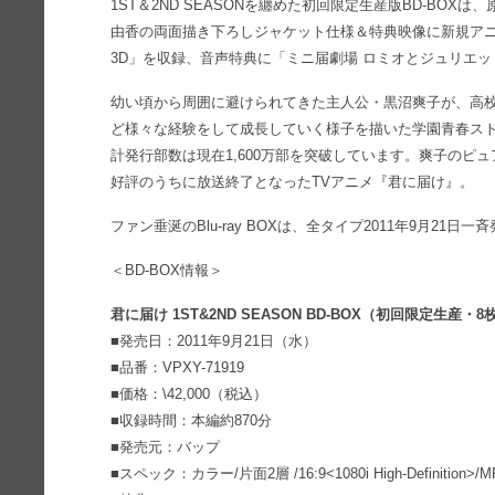
1ST＆2ND SEASONを纏めた初回限定生産版BD-BO
由香の両面描き下ろしジャケット仕様＆特典映像に新規アニ
3D」を収録、音声特典に「ミニ届劇場 ロミオとジュリエ
幼い頃から周囲に避けられてきた主人公・黒沼爽子が、高
ど様々な経験をして成長していく様子を描いた学園青春ス
計発行部数は現在1,600万部を突破しています。爽子のピ
好評のうちに放送終了となったTVアニメ『君に届け』。
ファン垂涎のBlu-ray BOXは、全タイプ2011年9月21日一
＜BD-BOX情報＞
君に届け 1ST&2ND SEASON BD-BOX（初回限定生産・8
■発売日：2011年9月21日（水）
■品番：VPXY-71919
■価格：\42,000（税込）
■収録時間：本編約870分
■発売元：バップ
■スペック：カラー/片面2層 /16:9<1080i High-Definition>/