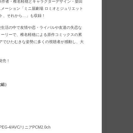
Xは、原作者・椎名軽穂とキャラクターデザイン・柴田
メーション「ミニ届劇場 ロミオとジュリエット
ット、それから…」も収録！
校生活の中で友情や恋・ライバルや友達の失恋な
トーリーで、椎名軽穂による原作コミックスの累
ュアでひたむきな姿勢に多くの視聴者が感動し、大
斉発売！
枚組）
MPEG-4/AVC/リニアPCM2.0ch