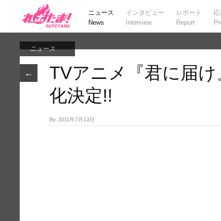
ニュース
インタビュー
レポート
応
News
Interview
Report
Pr
ニュース
TVアニメ『君に届け』
←
化決定!!
By, 2011年7月13日