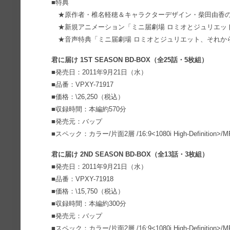
■特典
★原作者・椎名軽穂＆キャラクターデザイン・柴田由香の
★新規アニメーション「ミニ届劇場 ロミオとジュリエット
★音声特典「ミニ届劇場 ロミオとジュリエット、それか
君に届け 1ST SEASON BD-BOX（全25話・5枚組）
■発売日：2011年9月21日（水）
■品番：VPXY-71917
■価格：\26,250（税込）
■収録時間：本編約570分
■発売元：バップ
■スペック：カラー/片面2層 /16:9<1080i High-Definition>/
君に届け 2ND SEASON BD-BOX（全13話・3枚組）
■発売日：2011年9月21日（水）
■品番：VPXY-71918
■価格：\15,750（税込）
■収録時間：本編約300分
■発売元：バップ
■スペック：カラー/片面2層 /16:9<1080i High-Definition>/