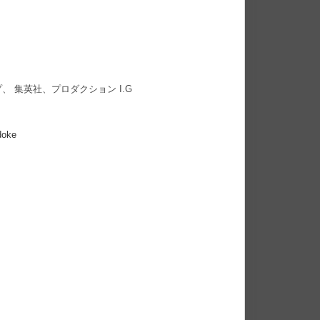
 集英社、プロダクション I.G
doke