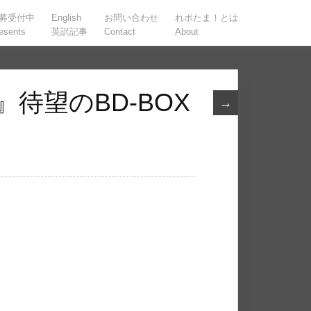
募受付中
English
お問い合わせ
れポたま！とは
esents
英訳記事
Contact
About
待望のBD-BOX
→