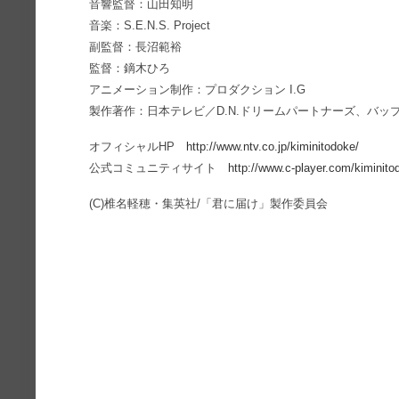
音響監督：山田知明
音楽：S.E.N.S. Project
副監督：長沼範裕
監督：鏑木ひろ
アニメーション制作：プロダクション I.G
製作著作：日本テレビ／D.N.ドリームパートナーズ、バップ、
オフィシャルHP
http://www.ntv.co.jp/kiminitodoke/
公式コミュニティサイト
http://www.c-player.com/kiminito
(C)椎名軽穂・集英社/「君に届け」製作委員会