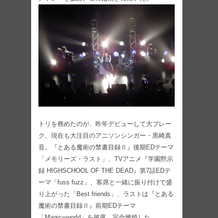
トリを務めたのが、昨年デビューして大ブレー
ク、現在も大注目のアニソンシンガー・黒崎真
音。『とある魔術の禁書目録Ⅱ』後期EDテーマ
「メモリーズ・ラスト」、TVアニメ『学園黙示
録 HIGHSCHOOL OF THE DEAD』第7話EDテ
ーマ「fuss fuzz」、客席と一緒に振り付けで盛
り上がった「Best friends」、ラストは『とある
魔術の禁書目録Ⅱ』前期EDテーマ
「Magic∞world」を披露。完全燃焼した。