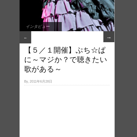
インタビュー
→
←
【５／１開催】ぷち☆ぱ
に～マジか？で聴きたい
歌がある～
By, 2011年6月28日