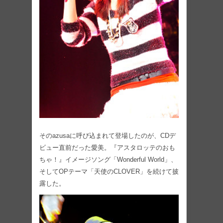
そのazusaに呼び込まれて登場したのが、CDデ
ビュー直前だった愛美。『アスタロッテのおも
ちゃ！』イメージソング「Wonderful World」、
そしてOPテーマ「天使のCLOVER」を続けて披
露した。