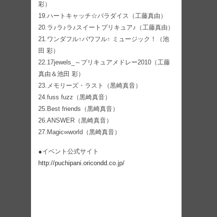
彩）
19.ハートキャッチ☆パラダイス（工藤真由）
20.ラ♪ラ♪ラ♪スイートプリキュア♪（工藤真由）
21.ワンダフル↑パワフル↑ ミュージック！（池
田 彩）
22.17jewels_～プリキュアメドレー2010（工藤
真由＆池田 彩）
23.メモリーズ・ラスト（黒崎真音）
24.fuss fuzz（黒崎真音）
25.Best friends（黒崎真音）
26.ANSWER（黒崎真音）
27.Magic∞world（黒崎真音）
●イベント公式サイト
http://puchipani.oricondd.co.jp/