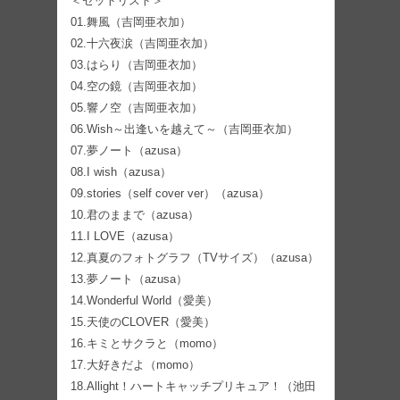
＜セットリスト＞
01.舞風（吉岡亜衣加）
02.十六夜涙（吉岡亜衣加）
03.はらり（吉岡亜衣加）
04.空の鏡（吉岡亜衣加）
05.響ノ空（吉岡亜衣加）
06.Wish～出逢いを越えて～（吉岡亜衣加）
07.夢ノート（azusa）
08.I wish（azusa）
09.stories（self cover ver）（azusa）
10.君のままで（azusa）
11.I LOVE（azusa）
12.真夏のフォトグラフ（TVサイズ）（azusa）
13.夢ノート（azusa）
14.Wonderful World（愛美）
15.天使のCLOVER（愛美）
16.キミとサクラと（momo）
17.大好きだよ（momo）
18.Allight！ハートキャッチプリキュア！（池田