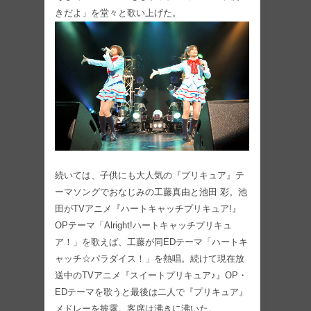
きだよ」を堂々と歌い上げた。
続いては、子供にも大人気の『プリキュア』テ
ーマソングでおなじみの工藤真由と池田 彩。池
田がTVアニメ『ハートキャッチプリキュア!』
OPテーマ「Alright!ハートキャッチプリキュ
ア！」を歌えば、工藤が同EDテーマ「ハートキ
ャッチ☆パラダイス！」を熱唱。続けて現在放
送中のTVアニメ『スイートプリキュア♪』OP・
EDテーマを歌うと最後は二人で『プリキュア』
メドレーを披露。客席は沸きに沸いた。