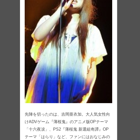
先陣を切ったのは、吉岡亜衣加。大人気女性向
けADVゲーム『薄桜鬼』のアニメ版OPテーマ
「十六夜涙」、PS2『薄桜鬼 新選組奇譚』OP
テーマ「はらり」など、ファンにはおなじみの