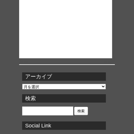
アーカイブ
ア
ー
カ
検索
イ
ブ
検
索:
Social Link