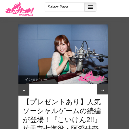
インタビュー
→
←
【プレゼントあり】人気
ソーシャルゲームの続編
が登場！『こいけん2!!』
祐天寺七海役・阿澄佳奈