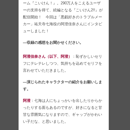
ーム『こいけん！』。290万人をこえるユーザ
ーの支持を得て、続編となる『こいけん2!!』が
配信開始！ 今回は「悪戯好きのトラブルメー
カー」祐天寺七海役の阿澄佳奈さんにインタビ
ューしました！
―収録の感想をお聞かせください。
阿澄佳奈さん（以下、阿澄）
：恥ずかしいセリ
フにテレテレしつつ、気持ちを込めてセリフを
言わせていただきました。
―演じられたキャラクターの紹介をお願いしま
す。
阿澄
：七海は人にちょっかいを出したりからか
ったりする面もあるのですが、好きになると甘
甘な雰囲気になりますので、ギャップがかわい
い子だな、と思いました。