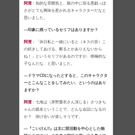
阿澄
：知的な雰囲気と、眼の中に宿る悪戯っぽ
さがとても興味を惹かれるキャラクターだなと
思いました。
―印象に残っているセリフはありますか？
阿澄
：「休日私と一緒にいると（キスの音）こ
の続きしてあげる。断るとかありえないから
ね！」というセリフがあるのですが、積極的な
子なんだな、と思いました。
―ドラマCDになったとすると、このキャラクタ
ーとこんなことをしてみたい、というのはあり
ますか？
阿澄
：七海は（茅野愛衣さん演じる）さつきち
ゃんの親友ということで、どんな会話になるの
か？ 掛け合いが楽しそうです。
―『こいけん!!』は主に部活動を中心とした物