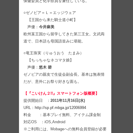
保健委員と化学部員を兼任している。
○ゼノビア＝Ｌ＝エッジウェア
【王国から来た騎士道小町】
声優：
今井麻美
欧州某王国から留学してきた第三王女。文武両
道で、日本語も母国語並みに堪能。
○竜王珠実（りゅうおう たまみ）
【ちっちゃなネコマタ娘】
声優：
悠木 碧
ゼノビアの親友で生徒会副会長。基本は無表情
だが、意外にお祭り好きな面も。
【『こいけん２!!』スマートフォン版概要】
提供開始日 ：
2011年11月16日(水)
URL：
http://sp.pf.mbga.jp/12006994
料金 ：基本プレイ無料、アイテム課金制
対応OS ：iOS,Android
※ご利用には、Mobageへの無料会員登録が必要