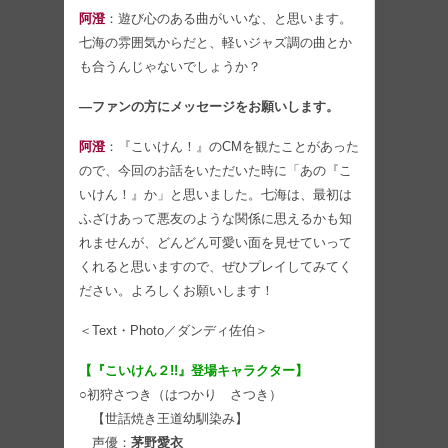
阿澄
：遊び心のある曲がいいな、と思います。
七海の雰囲気からだと、軽いジャズ調の曲とか
も合うんじゃないでしょうか？
―ファンの方にメッセージをお願いします。
阿澄
：『こいけん！』のCMを観たことがあった
ので、今回のお話をいただいた時に「あの『こ
いけん！』か」と思いました。七海は、最初は
ふざけあって悪友のような関係に思えるかも知
れませんが、どんどん可愛い面を見せていって
くれると思いますので、ぜひプレイしてみてく
ださい。よろしくお願いします！
＜Text・Photo／ダンディ佐伯＞
【『こいけん２!!』登場キャラクター】
○初狩さつき（はつかり さつき）
【世話焼き王道幼馴染み】
声優：
茅野愛衣