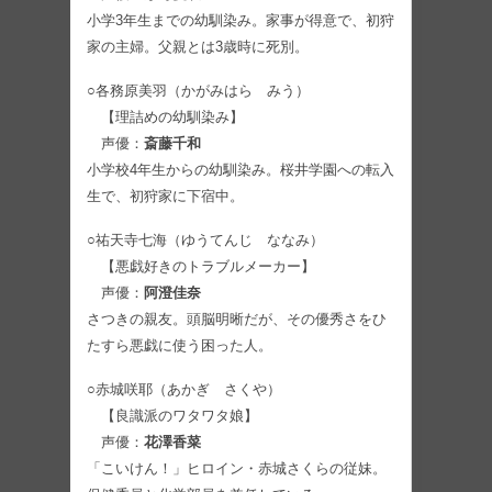
小学3年生までの幼馴染み。家事が得意で、初狩
家の主婦。父親とは3歳時に死別。
○各務原美羽（かがみはら みう）
【理詰めの幼馴染み】
声優：
斎藤千和
小学校4年生からの幼馴染み。桜井学園への転入
生で、初狩家に下宿中。
○祐天寺七海（ゆうてんじ ななみ）
【悪戯好きのトラブルメーカー】
声優：
阿澄佳奈
さつきの親友。頭脳明晰だが、その優秀さをひ
たすら悪戯に使う困った人。
○赤城咲耶（あかぎ さくや）
【良識派のワタワタ娘】
声優：
花澤香菜
「こいけん！」ヒロイン・赤城さくらの従妹。