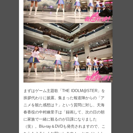
まずはゲーム主題歌「THE IDOLM@STER」を
挨拶代わりに披露。集まった報道陣からの「ア
ニメを観た感想は？」という質問に対し、天海
春香役の中村繪里子は「録画して、次の日の朝
に家族で一緒に観るのが日課になりました
（笑）。Blu-ray＆DVDも発売されますので、こ