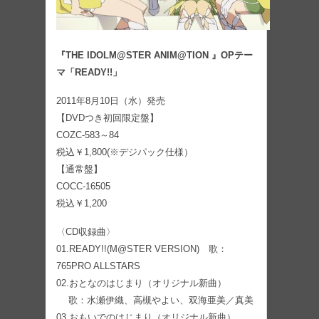
『THE IDOLM@STER ANIM@TION 』OPテー
マ「READY!!」
2011年8月10日（水）発売
【DVDつき初回限定盤】
COZC-583～84
税込￥1,800(※デジパック仕様）
【通常盤】
COCC-16505
税込￥1,200
〈CD収録曲〉
01.READY!!(M@STER VERSION) 歌：
765PRO ALLSTARS
02.おとなのはじまり（オリジナル新曲）
歌：水瀬伊織、高槻やよい、双海亜美／真美
03.おもいでのはじまり（オリジナル新曲）