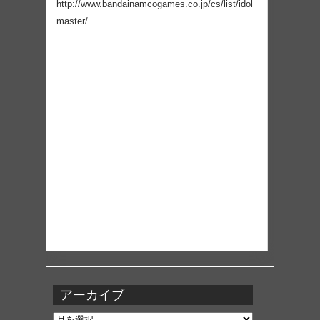
http://www.bandainamcogames.co.jp/cs/list/idol
master/
アーカイブ
ア