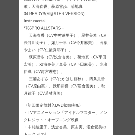
歌：天海春香、萩原雪歩、菊地真
04.READY!!(M@STER VERSION)
Instrumental
*765PRO ALLSTARS＝
天海春香（CV中村繪里子）、星井美希（CV
長谷川明子）、如月千早（CV今井麻美）、高槻
やよい（CV仁後真耶子）、
萩原雪歩（CV浅倉杏美）、菊地真（CV平田
宏美）、双海亜美／真美（CV下田麻美）、水瀬
伊織（CV釘宮理恵）、
三浦あずさ（CVたかはし智秋）、四条貴音
（CV原由実）、我那覇響（CV沼倉愛美）、秋
月律子（CV若林直美）
〈初回限定盤封入DVD収録映像〉
・TVアニメーション「アイドルマスター」ノン
クレジット・オープニング映像
・中村繪里子、浅倉杏美、原由実、沼倉愛美の
トーク その1