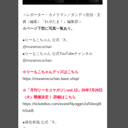
＜レポーター・カメラマン／ダンディ佐伯・文
責（編集）『れポたま！』編集部＞
☆ページ下部に写真一覧あり。
●りーもこちゃん 公式「X」
@muramocochan
●りーもこちゃん 公式YouTubeチャンネル
@muramocochan
☆りーもこちゃんグッズはこちら
https://muramocochan.base.shop/
☆「月刊リーモコマガジンvol.12」26年7月28日
（火）開催決定！ 詳細はこちら
https://ticketdive.com/event/NyoggmJu5VexqI8
hSxkB
●保住有哉 公式「X」