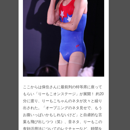
ここからは保住さんに最前列の特等席に座って
もらい「りーもこオンステージ」が展開！ 約20
分に渡り、りーもこちゃんのネタが次々と繰り
出された。「オープニングのネタ見せで、もう
お腹いっぱいかもしれないけど」と自虐的な言
葉も飛び出しつつ（笑）、音ネタ、りーもこの
有効活用法についてのレクチャーなど、時間を