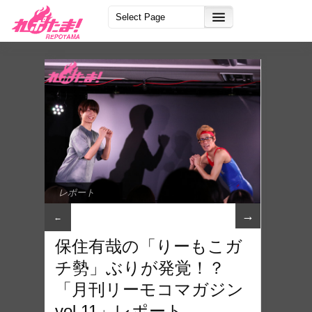
レポート
→
←
保住有哉の「りーもこガ
チ勢」ぶりが発覚！？
「月刊リーモコマガジン
vol.11」レポート