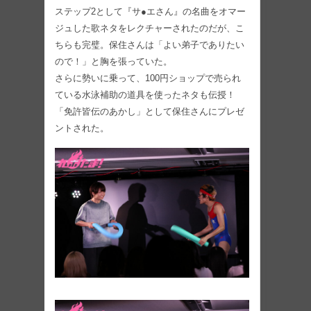
ステップ2として『サ●エさん』の名曲をオマー
ジュした歌ネタをレクチャーされたのだが、こ
ちらも完璧。保住さんは「よい弟子でありたい
ので！」と胸を張っていた。
さらに勢いに乗って、100円ショップで売られ
ている水泳補助の道具を使ったネタも伝授！
「免許皆伝のあかし」として保住さんにプレゼ
ントされた。