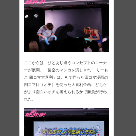
ここからは、ひとあじ違うコンセプトのコーナ
ーが展開。「架空のマンガを演じきれ！ りーも
こ 四コマ大喜利」は、AIで作った四コマ漫画の
四コマ目（オチ）を使った大喜利企画。どちら
がより面白いオチを考えられるかで勝負が行わ
れた。