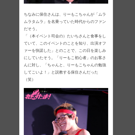
ちなみに保住さんは、りーもこちゃんが「ムラ
ムラタムラ」を名乗っていた時代からのファン
だそう。
「（本イベント司会の）たいちさんと食事をし
ていて、このイベントのことを知り、出演オフ
ァーを快諾した」とのことで、この日を楽しみ
にしていたそう。「りーもこ初心者」のお客さ
んに対し、「ちゃんと、りーもこちゃんの勉強
してこいよ！」と説教する保住さんだった
（笑）