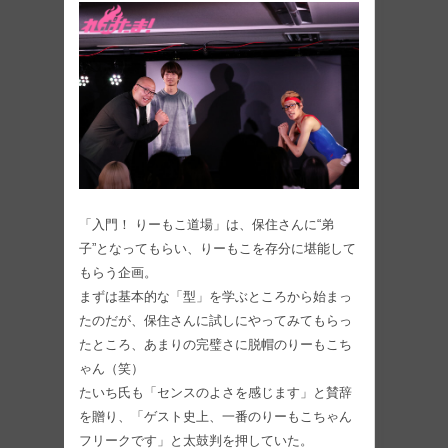
「入門！ りーもこ道場」は、保住さんに“弟
子”となってもらい、りーもこを存分に堪能して
もらう企画。
まずは基本的な「型」を学ぶところから始まっ
たのだが、保住さんに試しにやってみてもらっ
たところ、あまりの完璧さに脱帽のりーもこち
ゃん（笑）
たいち氏も「センスのよさを感じます」と賛辞
を贈り、「ゲスト史上、一番のりーもこちゃん
フリークです」と太鼓判を押していた。