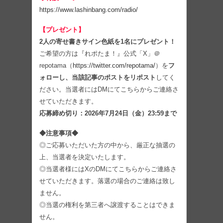
https://www.lashinbang.com/radio/
【プレゼント】
2人の寄せ書きサイン色紙を1名にプレゼント！
ご希望の方は『れポたま！』公式「X」＠
repotama（
https://twitter.com/repotama/
）を
フ
ォローし、当該記事のポストをリポスト
してく
ださい。当選者にはDMにてこちらからご連絡さ
せていただきます。
応募締め切り：2026年7月24日（金）23:59まで
◆注意事項◆
◎ご応募いただいた方の中から、厳正な抽選の
上、当選者を決定いたします。
◎当選者様にはXのDMにてこちらからご連絡さ
せていただきます。落選の場合のご連絡は致し
ません。
◎当選の権利を第三者へ譲渡することはできま
せん。