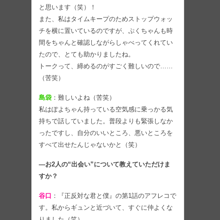
と思います（笑）！
また、私はタイムキープのためストップウォッ
チを横に置いているのですが、ぷくちゃんも時
間をちゃんと確認しながらしゃべってくれてい
たので、とても助かりましたね。
トークって、締めるのがすごく難しいので……
（苦笑）
島袋
：難しいよね（苦笑）
私はぽよちゃん持っている空気感に乗っかる気
持ちで話していました。普段よりも緊張しなか
ったですし、自分のいいところ、悪いところを
すべて出せたんじゃないかと（笑）
―お2人の“出会い”について教えていただけま
すか？
谷口
：『正反対な君と僕』の第1話のアフレコで
す。私からギュンと近づいて、すぐに仲よくな
りました（笑）