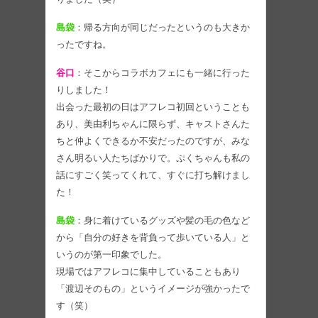
島袋
：帰る方向が同じだったというのも大きか
ったですね。
谷口
：そこからコラボカフェにも一緒に行った
りしました！
出会った最初の日はアフレコ初回ということも
あり、美由利ちゃんに限らず、キャストさんた
ちと仲よくできるか不安だったのですが、みな
さん明るい人たちばかりで。ぷくちゃんも私の
話にすごく笑ってくれて、すぐに打ち解けまし
た！
島袋
：身に着けているグッズや髪の毛の色など
から「自分の好きを背負って歩いている人」と
いうのが第一印象でした。
現場ではアフレコに集中していることもあり
「渡辺そのもの」というイメージが強かったで
す（笑）