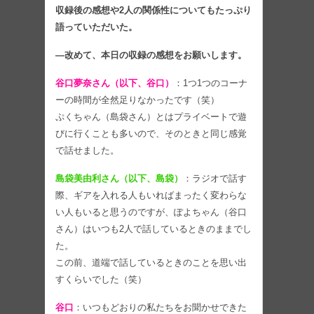
収録後の感想や2人の関係性についてもたっぷり
語っていただいた。
―改めて、本日の収録の感想をお願いします。
谷口夢奈さん（以下、谷口）
：1つ1つのコーナ
ーの時間が全然足りなかったです（笑）
ぷくちゃん（島袋さん）とはプライベートで遊
びに行くことも多いので、そのときと同じ感覚
で話せました。
島袋美由利さん（以下、島袋）
：ラジオで話す
際、ギアを入れる人もいればまったく変わらな
い人もいると思うのですが、ぽよちゃん（谷口
さん）はいつも2人で話しているときのままでし
た。
この前、道端で話しているときのことを思い出
すくらいでした（笑）
谷口
：いつもどおりの私たちをお聞かせできた