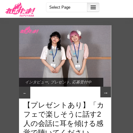
インタビュー
,
プレゼント
,
応募受付中
→
←
【プレゼントあり】「カ
フェで楽しそうに話す2
人の会話に耳を傾ける感
覚で聴いてください