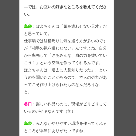
―では、お互いの好きなところを教えてくださ
い。
島袋
：ぽよちゃんは「気を遣わせない天才」だ
と思っていて。
仕事場では結構周りに気を遣う方が多いのです
が「相手の気を遣わせない」んですよね。自分
から率先して「さあみんな、肩の力を抜いてい
こう！」という空気を作ってくれるんです。
ぽよちゃんは「過去に人見知りだった」、とい
うのを聞いたことがあるので、本人の努力があ
ってこそ作り上げられたものなんだろうな、
と。
谷口
：楽しい作品なのに、現場がピリピリして
いるのがイヤなんです（笑）
島袋
：みんながやりやすい環境を作ってくれる
ところが本当にありがたいですね。