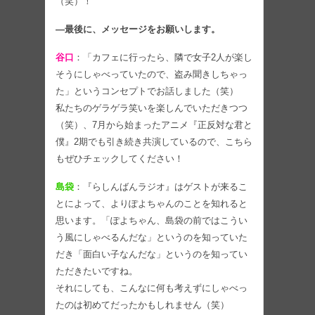
（笑）！
―最後に、メッセージをお願いします。
谷口
：「カフェに行ったら、隣で女子2人が楽し
そうにしゃべっていたので、盗み聞きしちゃっ
た」というコンセプトでお話しました（笑）
私たちのゲラゲラ笑いを楽しんでいただきつつ
（笑）、7月から始まったアニメ『正反対な君と
僕』2期でも引き続き共演しているので、こちら
もぜひチェックしてください！
島袋
：『らしんばんラジオ』はゲストが来るこ
とによって、よりぽよちゃんのことを知れると
思います。「ぽよちゃん、島袋の前ではこうい
う風にしゃべるんだな」というのを知っていた
だき「面白い子なんだな」というのを知ってい
ただきたいですね。
それにしても、こんなに何も考えずにしゃべっ
たのは初めてだったかもしれません（笑）