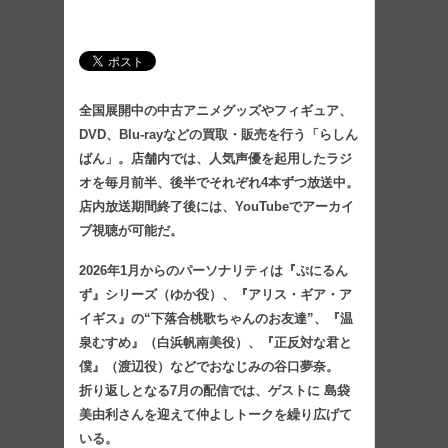
全国展開中の中古アニメグッズやフィギュア、
DVD、Blu-rayなどの買取・販売を行う「らしん
ばん」。店舗内では、人気声優を起用したラジ
オを毎月前半、後半でそれぞれ4本ずつ放送中。
店内放送期間終了後には、YouTubeでアーカイ
ブ視聴が可能だ。
2026年1月からのパーソナリティは『ぷにるん
ず』シリーズ（ゆか役）、『アリス・ギア・ア
イギス』の“下落合桃歌ちゃんのお友達”、『温
泉むすめ』（白浜帆南美役）、『正反対な君と
僕』（渡辺役）などでおなじみの谷口夢奈。
折り返しとなる7月の配信では、ゲストに 島袋
美由利さんを迎えて仲よしトークを繰り広げて
いる。