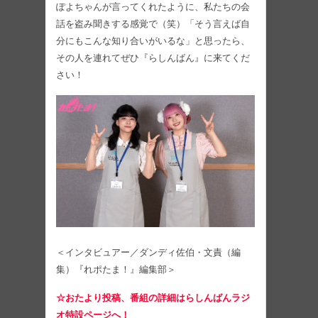
ぽよちゃんが言ってくれたように、私たちの会
話を盗み聞きする感覚で（笑）「そう言えば自
分にもこんな知り合いがいるな」と思ったら、
その人を連れてぜひ『らしんばん』に来てくだ
さい！
＜インタビュアー／ダンディ佐伯・文責（編
集）『れポたま！』編集部＞
☆おたより投稿、番組の詳細はらしんばんラジ
オ特設ページへ！