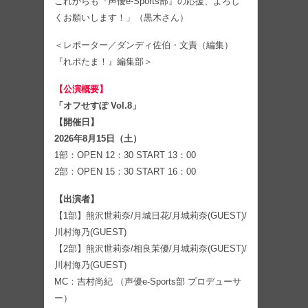
これからも『声優e-Sports部』の応援、よろし
くお願いします！」（黒木さん）
＜レポーター／ダンディ佐伯・文責（編集）
『れポたま！』編集部＞
【公演概要】
「オフせすぽ Vol.8」
【開催日】
2026年8月15日（土）
1部：OPEN 12：30 START 13：00
2部：OPEN 15：30 START 16：00
【出演者】
【1部】熊沢世莉奈/月城日花/月城莉奈(GUEST)/
川村海乃(GUEST)
【2部】熊沢世莉奈/相良茉優/月城莉奈(GUEST)/
川村海乃(GUEST)
MC：吉村尚紀 （声優e-Sports部 プロデューサ
ー）