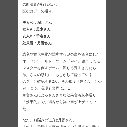
の朗読劇が行われた。
配役は以下の通り。
主人公：深川さん
友人A：黒木さん
友人B：千春さん
効果音：月音さん
恐竜や古代生物が闊歩する謎の島を舞台にした
オープンワールド・ゲーム『ARK』協力してモ
ンスターを倒すゲームに興じる深川さんたち。
深川さんの挙動に「もしかして酔っている
の？」と確認する2人。その都度「違うよ」と否
定しつつ、我慢も限界に……。
月音さんによるさまざまな効果音も文字通り
「効果的」で、場内から笑い声が上がってい
た。
なお、お悩みの“主”は月音さん。
「作中に登場する草が揺れるのを見ると、酔っ