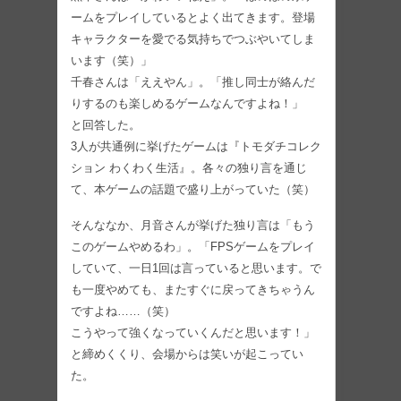
ームをプレイしているとよく出てきます。登場
キャラクターを愛でる気持ちでつぶやいてしま
います（笑）」
千春さんは「ええやん」。「推し同士が絡んだ
りするのも楽しめるゲームなんですよね！」
と回答した。
3人が共通例に挙げたゲームは『トモダチコレク
ション わくわく生活』。各々の独り言を通じ
て、本ゲームの話題で盛り上がっていた（笑）
そんななか、月音さんが挙げた独り言は「もう
このゲームやめるわ」。「FPSゲームをプレイ
していて、一日1回は言っていると思います。で
も一度やめても、またすぐに戻ってきちゃうん
ですよね……（笑）
こうやって強くなっていくんだと思います！」
と締めくくり、会場からは笑いが起こってい
た。