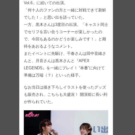
Vol.6」に続いての出演。
「何十人のファンの方と一緒に対戦できて新鮮
でした！」と思い出を語っていた。
一方、黒木さんは3度目の出演。「キャスト同士
でセリフを言い合うコーナーが楽しかったの
で、今回もあるのかどうか楽しみです！」と期
待をあおるようなコメント。
またイベントに先駆け、千春さんは田中音緒さ
んと、月音さんは黒木さんと『APEX
LEGENDS』を一緒にプレイ！ “本番”に向けて
準備は万端（？）といった様子。
なお当日は描き下ろしイラストを使ったグッズ
も販売され、こちらも大盛況！ 開演前に長い列
が作られていた。