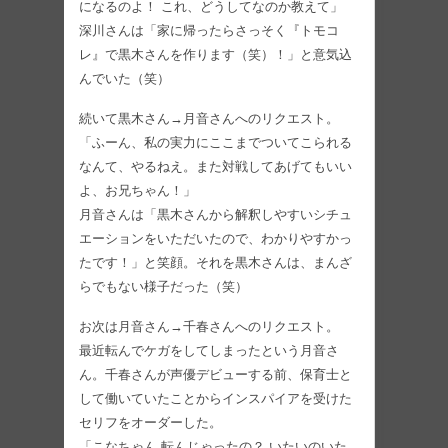
になるのよ！ これ、どうしてなのか教えて」
深川さんは「家に帰ったらさっそく『トモコ
レ』で黒木さんを作ります（笑）！」と意気込
んでいた（笑）
続いて黒木さん→月音さんへのリクエスト。
「ふーん、私の実力にここまでついてこられる
なんて、やるねえ。また対戦してあげてもいい
よ、お兄ちゃん！」
月音さんは「黒木さんから解釈しやすいシチュ
エーションをいただいたので、わかりやすかっ
たです！」と笑顔。それを黒木さんは、まんざ
らでもない様子だった（笑）
お次は月音さん→千春さんへのリクエスト。
最近転んでケガをしてしまったという月音さ
ん。千春さんが声優デビューする前、保育士と
して働いていたことからインスパイアを受けた
セリフをオーダーした。
「こなちゃん 転んじゃったの？ いたいのいた