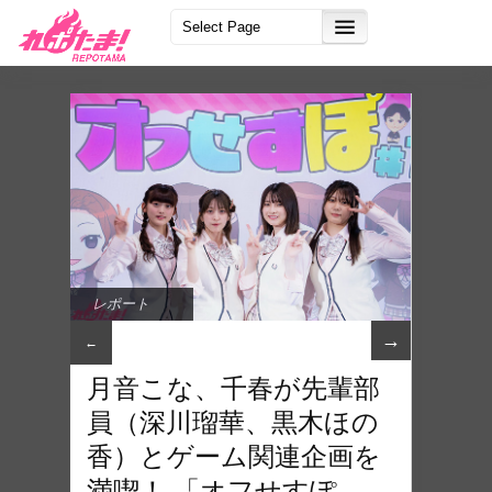
レポート
→
←
月音こな、千春が先輩部
員（深川瑠華、黒木ほの
香）とゲーム関連企画を
満喫！ 「オフせすぽ