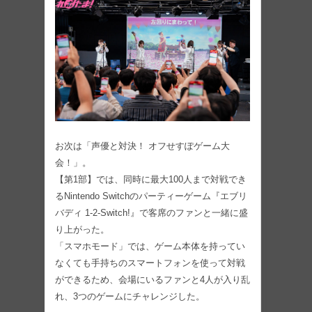
お次は「声優と対決！ オフせすぽゲーム大
会！」。
【第1部】では、同時に最大100人まで対戦でき
るNintendo Switchのパーティーゲーム『エブリ
バディ 1-2-Switch!』で客席のファンと一緒に盛
り上がった。
「スマホモード」では、ゲーム本体を持ってい
なくても手持ちのスマートフォンを使って対戦
ができるため、会場にいるファンと4人が入り乱
れ、3つのゲームにチャレンジした。