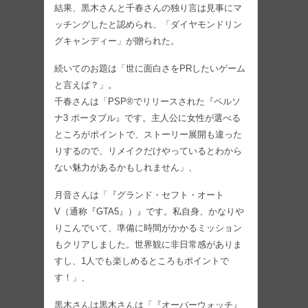
結果、黒木さんと千春さんの独り言は見事にマ
ッチングしたと認められ、「ダイヤモンドリン
グキャンディー」が贈られた。
続いてのお題は「世に面白さをPRしたいゲーム
と言えば？」。
千春さんは「PSP®でリリースされた『ペルソ
ナ3 ポータブル』です。主人公に女性が選べる
ところがポイントで、ストーリー展開も違った
りするので、リメイクだけやっているとわから
ない魅力があるかもしれません」、
月音さんは「『グランド・セフト・オート
V（通称『GTA5』）』です。私自身、かなりや
りこんでいて、準備に時間がかかるミッション
もクリアしました。世界観に非日常感がありま
すし、1人でも楽しめるところもポイントで
す！」、
黒木さんは黒木さんは「『オーバーウォッチ』