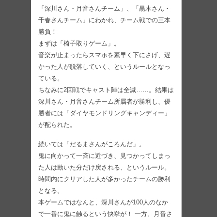
「深川さん・月音さんチーム」、「黒木さん・
千春さんチーム」にわかれ、チーム戦での三本
勝負！
まずは「椅子取りゲーム」。
音楽が止まったらスマホを素早く下にさげ、遅
かった人が脱落していく、というルールとなっ
ている。
ちなみに2回戦でキャスト陣は全滅……。結果は
深川さん・月音さんチーム所属者が勝利し、優
勝者には「ダイヤモンドリングキャンディー」
が配られた。
続いては「だるまさんがころんだ」。
鬼に向かって一斉に近づき、見つかってしまっ
た人は動いた分だけ戻される、というルール。
時間内にクリアした人が多かったチームの勝利
となる。
本ゲームではなんと、深川さんが100人のなか
で一番に鬼に触るという快挙が！ 一方、月音さ