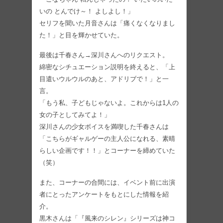
いの とんでけ～！ よしよし！」
セリフを聞いた月音さんは「痛くなくなりまし
た！」と目を輝かせていた。
最後は千春さん→深川さんへのリクエスト。
綿密なシチュエーション説明を終えると、「上
目遣いウルウルのあと、アドリブで！」と一
言。
「もう私、子どもじゃないよ。これからは1人の
女の子としてみてよ！」
深川さんの少女ボイスを満喫した千春さんは
「こちらがギャルゲーの主人公になれる、素晴
らしい企画です！！」とコーナーを締めていた
（笑）
また、コーナーの合間には、イベント前に出演
者にとったアンケートをもとにした情報を紹
介。
黒木さんは「『風来のシレン』シリーズは神コ