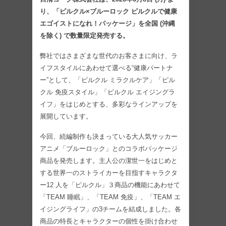
り、「ピルクル×ブルーロック ピルクルで健康
エゴイストになれ！パッケージ」を全国 (沖縄
を除く) で数量限定発売する。
弊社ではさまざまな世代のお客さまに向け、ラ
イフスタイルにあわせて選べる“健康パートナ
ー”として、「ピルクル ミラクルケア」「ピル
クル 免疫スタイル」「ピルクル エイジングラ
イフ」をはじめとする、多彩なラインアップを
展開しています。
今回、続編制作も決まっている大人気サッカー
アニメ「ブルーロック」とのコラボパッケージ
商品を発売します。主人公の潔世一をはじめと
する世界一のストライカーを目指すキャラクタ
ー12 人を「ピルクル」３商品の機能にあわせて
「TEAM 睡眠」、「TEAM 免疫」、「TEAM エ
イジングライフ」の3チームを結成しました。各
商品の特長とキャラクターの個性を掛け合わせ