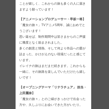
ことが嬉しく、これからの旅も多くの人に届き
ますよう願っています！
【アニメーションプロデューサー・早坂一将】
「魔女の旅々」TVアニメ5周年、誠におめでと
うございます！
思い返せば、制作期間中は皆さまからのご声援
に幾度となく励まされました。
多くの創意と情熱、そして何より作品への愛が
詰まった、かけがえのない現場だったと感じて
います。
イレイナの旅はまだまだ続きます。これからも
一緒に、その旅路を楽しんでいただけたら嬉し
いです！
【オープニングテーマ「リテラチュア」 担当・
上田麗奈】
「魔女の旅々」とのご縁がきっかけで出会った
方や、久しぶりにお会いできた方がいたり。