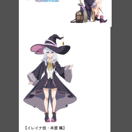
【イレイナ役・本渡 楓】