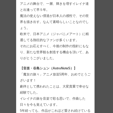
アニメの舞台で、一層、輝きを増すイレイナ達
と出逢って早５年。
魔法の使えない僕達が日本人の感性で、その世
界を描き出す。なんて素晴らしいことなのでし
ょう。
欧米で、日本アニメ（ジャパニメアート）に精
通してる熱狂的なファンが多くいます。
それにお応えすべく、今後の制作の指針にもな
り、新たな世界観を創造する機会を頂いて、あ
りがとうございました。
【音楽・谷島シュン（AstroNoteS）】
「魔女の旅々」アニメ放送5周年、おめでとうご
ざいます！
劇伴として携われたことは、大変貴重で幸せな
経験でした。
イレイナの旅を音楽で彩る思いで、作曲した
日々を今も覚えています。
5年経っても、作品がこれほど愛され続けている