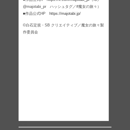
@majotabi_pr ハッシュタグ／#魔女の旅々）
■作品公式HP
https://majotabi.jp/
©白石定規・SB クリエイティブ／魔女の旅々製
作委員会