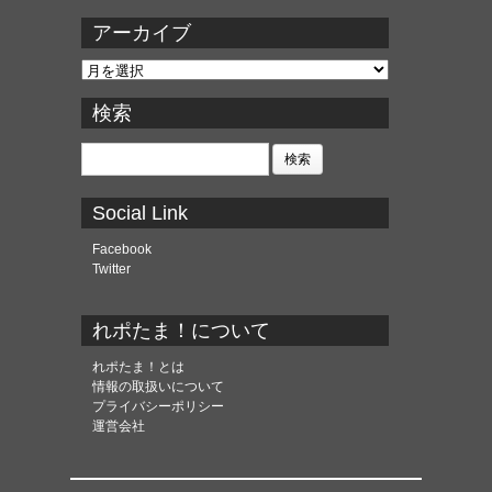
アーカイブ
ア
ー
カ
検索
イ
ブ
検
索:
Social Link
Facebook
Twitter
れポたま！について
れポたま！とは
情報の取扱いについて
プライバシーポリシー
運営会社