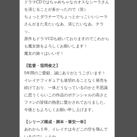
ドラマCDではちゃめちゃなカオスなシーラさん
を演じることが多かったので（笑）
ちょっとダウナーでちょっとかっこいいシーラ
さんがまた見たいなあ、演じたいなあ。チラ
ッ。
原作もドラマCDも続いておりますのでこれから
も魔女旅をよろしくお願いします！
魔女の旅々はいいぞ！
【監督・窪岡俊之】
5年間のご愛顧、誠にありがとうございます！
イレイナフィギュアも途切れることなく発売を
続けており、一体どうなっているのかと不思議
に思うくらいこの作品のポテンシャルの高さと
ファンの皆様の熱意に驚かされておりました。
今後ともよろしくお願い申し上げます。
【シリーズ構成・脚本・筆安一幸】
あれから５年、イレイナは今どこの空を飛んで
いるのでしょうか。