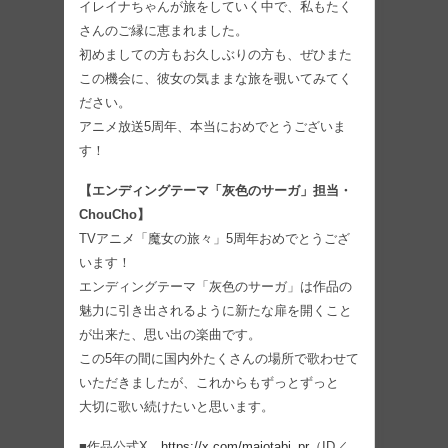
イレイナちゃんが旅をしていく中で、私もたく
さんのご縁に恵まれました。
初めましての方もお久しぶりの方も、ぜひまた
この機会に、彼女の気ままな旅を覗いてみてく
ださい。
アニメ放送5周年、本当におめでとうございま
す！
【エンディングテーマ「灰色のサーガ」担当・
ChouCho】
TVアニメ「魔女の旅々」5周年おめでとうござ
います！
エンディングテーマ「灰色のサーガ」は作品の
魅力に引き出されるように新たな扉を開くこと
が出来た、思い出の楽曲です。
この5年の間に国内外たくさんの場所で歌わせて
いただきましたが、これからもずっとずっと
大切に歌い続けたいと思います。
■作品公式X
https://x.com/majotabi_pr
（ID／