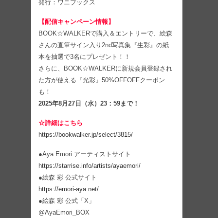
発行：ワニブックス
【配信キャンペーン情報】
BOOK☆WALKERで購入＆エントリーで、絵森
さんの直筆サイン入り2nd写真集『生彩』の紙
本を抽選で3名にプレゼント！！
さらに、BOOK☆WALKERに新規会員登録され
た方が使える『光彩』50%OFFOFFクーポン
も！
2025年8月27日（水）23：59まで！
☆詳細はこちら
https://bookwalker.jp/select/3815/
●Aya Emori アーティストサイト
https://starrise.info/artists/ayaemori/
●絵森 彩 公式サイト
https://emori-aya.net/
●絵森 彩 公式「X」
@AyaEmori_BOX