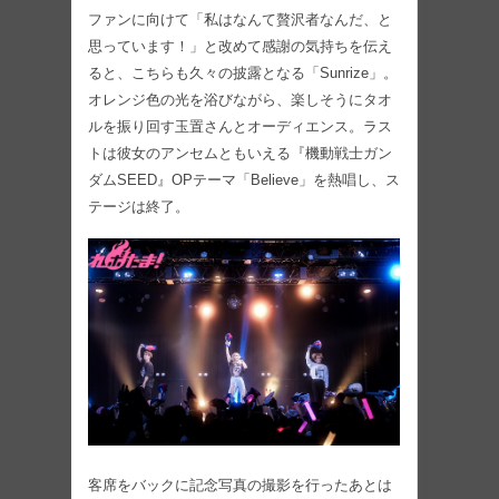
ファンに向けて「私はなんて贅沢者なんだ、と
思っています！」と改めて感謝の気持ちを伝え
ると、こちらも久々の披露となる「Sunrize」。
オレンジ色の光を浴びながら、楽しそうにタオ
ルを振り回す玉置さんとオーディエンス。ラス
トは彼女のアンセムともいえる『機動戦士ガン
ダムSEED』OPテーマ「Believe」を熱唱し、ス
テージは終了。
客席をバックに記念写真の撮影を行ったあとは