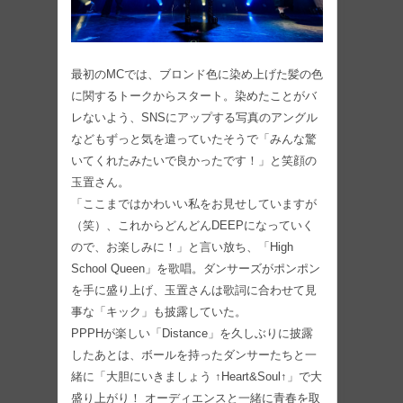
最初のMCでは、ブロンド色に染め上げた髪の色
に関するトークからスタート。染めたことがバ
レないよう、SNSにアップする写真のアングル
などもずっと気を遣っていたそうで「みんな驚
いてくれたみたいで良かったです！」と笑顔の
玉置さん。
「ここまではかわいい私をお見せしていますが
（笑）、これからどんどんDEEPになっていく
ので、お楽しみに！」と言い放ち、「High
School Queen」を歌唱。ダンサーズがポンポン
を手に盛り上げ、玉置さんは歌詞に合わせて見
事な「キック」も披露していた。
PPPHが楽しい「Distance」を久しぶりに披露
したあとは、ボールを持ったダンサーたちと一
緒に「大胆にいきましょう ↑Heart&Soul↑」で大
盛り上がり！ オーディエンスと一緒に青春を取