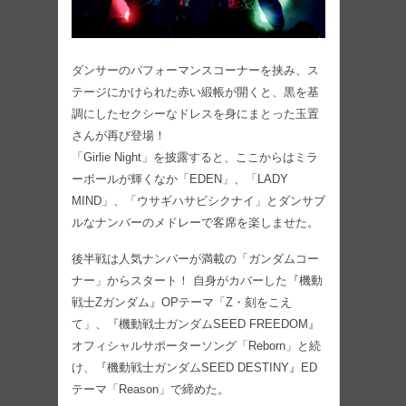
ダンサーのパフォーマンスコーナーを挟み、ス
テージにかけられた赤い緞帳が開くと、黒を基
調にしたセクシーなドレスを身にまとった玉置
さんが再び登場！
「Girlie Night」を披露すると、ここからはミラ
ーボールが輝くなか「EDEN」、「LADY
MIND」、「ウサギハサビシクナイ」とダンサブ
ルなナンバーのメドレーで客席を楽しませた。
後半戦は人気ナンバーが満載の「ガンダムコー
ナー」からスタート！ 自身がカバーした『機動
戦士Zガンダム』OPテーマ「Z・刻をこえ
て」、『機動戦士ガンダムSEED FREEDOM』
オフィシャルサポーターソング「Reborn」と続
け、『機動戦士ガンダムSEED DESTINY』ED
テーマ「Reason」で締めた。