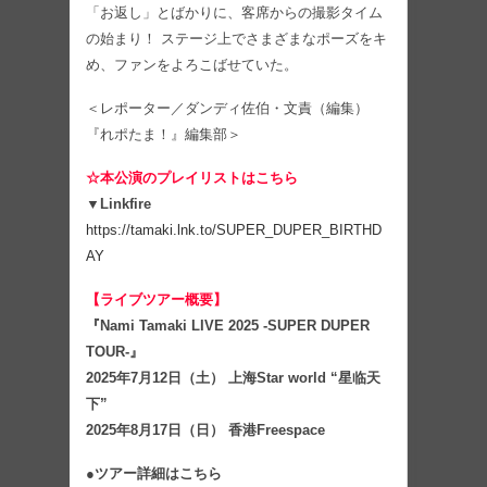
「お返し」とばかりに、客席からの撮影タイム
の始まり！ ステージ上でさまざまなポーズをキ
め、ファンをよろこばせていた。
＜レポーター／ダンディ佐伯・文責（編集）
『れポたま！』編集部＞
☆本公演のプレイリストはこちら
▼Linkfire
https://tamaki.lnk.to/SUPER_DUPER_BIRTHD
AY
【ライブツアー概要】
『Nami Tamaki LIVE 2025 -SUPER DUPER
TOUR-』
2025年7月12日（土） 上海Star world “星临天
下”
2025年8月17日（日） 香港Freespace
●ツアー詳細はこちら