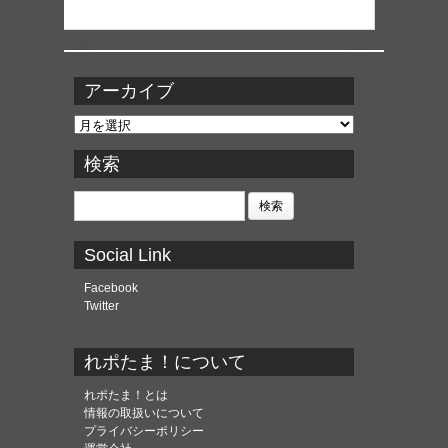
アーカイブ
ア
ー
カ
検索
イ
ブ
検
索:
Social Link
Facebook
Twitter
れポたま！について
れポたま！とは
情報の取扱いについて
プライバシーポリシー