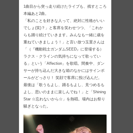
1曲目から突っ走り続けたライブも、残すところ
本編あと2曲。
「私のことを好きな人って、絶対に性格がいい
でしょ(笑)？」と客席を笑わせつつ、「これか
らも踊り続けていきます。みんなも一緒に歳を
重ねていきましょう！」と言い放つ玉置さんは
「（『機動戦士ガンダムSEED』に登場する）
ラクス・クラインの気持ちになって歌ってい
る」という「Affection」を歌唱。間奏中、ダン
サーが持ち込んだ大きな箱のなかにはサインボ
ールがどっさり！ 笑顔で客席に投げ込んだ。
最後は「歌うもよし、踊るもよし、見つめるも
よし、思いのままに楽しんでね！」と「Shining
Star ☆忘れないから☆」を熱唱。場内はお祭り
騒ぎとなった。