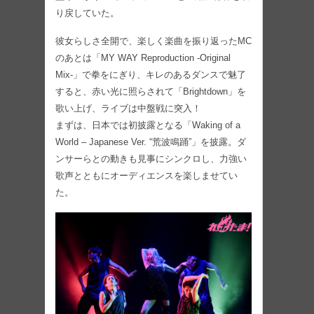
り戻していた。
彼女らしさ全開で、楽しく楽曲を振り返ったMC
のあとは「MY WAY Reproduction -Original
Mix-」で拳をにぎり、キレのあるダンスで魅了
すると、赤い光に照らされて「Brightdown」を
歌い上げ、ライブは中盤戦に突入！
まずは、日本では初披露となる「Waking of a
World – Japanese Ver. “荒波鳴踊”」を披露。ダ
ンサーらとの動きも見事にシンクロし、力強い
歌声とともにオーディエンスを楽しませてい
た。