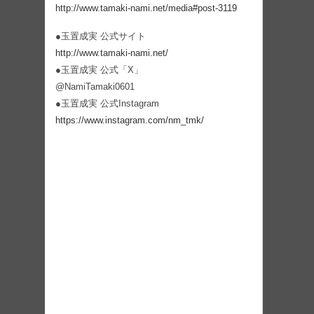
http://www.tamaki-nami.net/media#post-3119
●玉置成実 公式サイト
http://www.tamaki-nami.net/
●玉置成実 公式「X」
@NamiTamaki0601
●玉置成実 公式Instagram
https://www.instagram.com/nm_tmk/