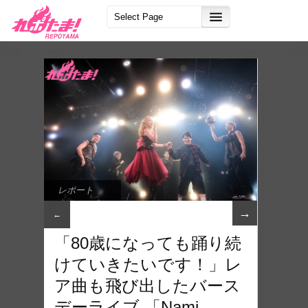
レポート
→
←
「80歳になっても踊り続
けていきたいです！」レ
ア曲も飛び出したバース
デーライブ 「Nami