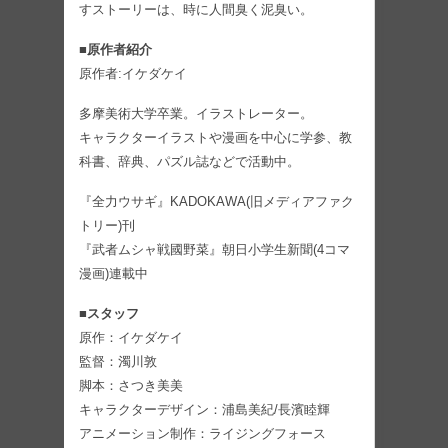
すストーリーは、時に人間臭く泥臭い。
■原作者紹介
原作者:イケダケイ
多摩美術大学卒業。イラストレーター。
キャラクターイラストや漫画を中心に学参、教
科書、辞典、パズル誌などで活動中。
『全力ウサギ』KADOKAWA(旧メディアファク
トリー)刊
『武者ムシャ戦國野菜』朝日小学生新聞(4コマ
漫画)連載中
■スタッフ
原作：イケダケイ
監督：濁川敦
脚本：さつき美美
キャラクターデザイン：浦島美紀/長濱睦輝
アニメーション制作：ライジングフォース