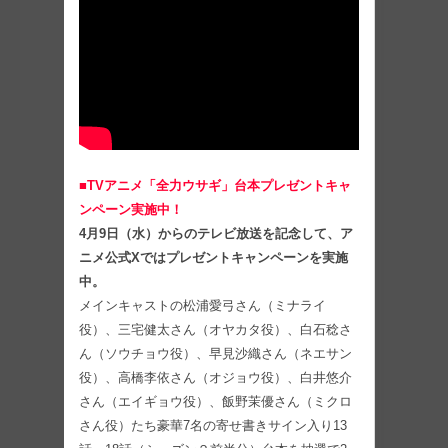
■TVアニメ「全力ウサギ」台本プレゼントキャ
ンペーン実施中！
4月9日（水）からのテレビ放送を記念して、ア
ニメ公式Xではプレゼントキャンペーンを実施
中。
メインキャストの松浦愛弓さん（ミナライ
役）、三宅健太さん（オヤカタ役）、白石稔さ
ん（ソウチョウ役）、早見沙織さん（ネエサン
役）、高橋李依さん（オジョウ役）、白井悠介
さん（エイギョウ役）、飯野茉優さん（ミクロ
さん役）たち豪華7名の寄せ書きサイン入り13