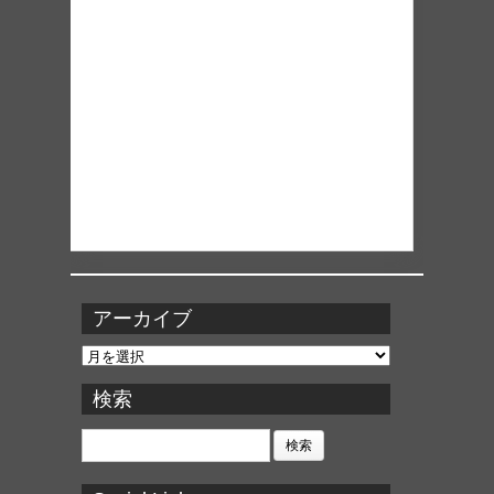
アーカイブ
ア
ー
カ
検索
イ
ブ
検
索: