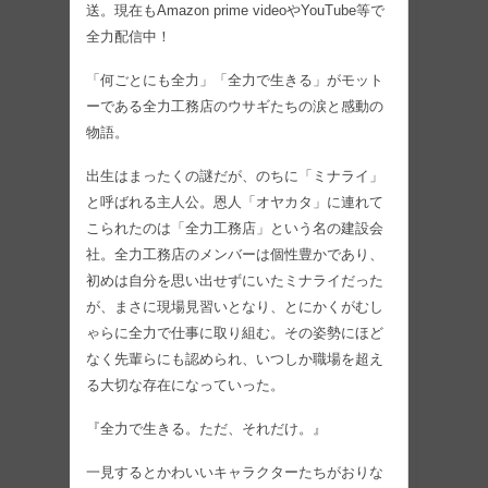
送。現在もAmazon prime videoやYouTube等で
全力配信中！
「何ごとにも全力」「全力で生きる」がモット
ーである全力工務店のウサギたちの涙と感動の
物語。
出生はまったくの謎だが、のちに「ミナライ」
と呼ばれる主人公。恩人「オヤカタ」に連れて
こられたのは「全力工務店」という名の建設会
社。全力工務店のメンバーは個性豊かであり、
初めは自分を思い出せずにいたミナライだった
が、まさに現場見習いとなり、とにかくがむし
ゃらに全力で仕事に取り組む。その姿勢にほど
なく先輩らにも認められ、いつしか職場を超え
る大切な存在になっていった。
『全力で生きる。ただ、それだけ。』
一見するとかわいいキャラクターたちがおりな