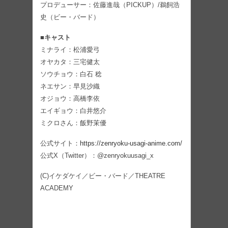
プロデューサー：佐藤進哉（PICKUP）/鵜飼浩
史（ビー・バード）
■キャスト
ミナライ：松浦愛弓
オヤカタ：三宅健太
ソウチョウ：白石 稔
ネエサン：早見沙織
オジョウ：高橋李依
エイギョウ：白井悠介
ミクロさん：飯野茉優
公式サイト：
https://zenryoku-usagi-anime.com/
公式X（Twitter）：@zenryokuusagi_x
(C)イケダケイ／ビー・バード／THEATRE
ACADEMY