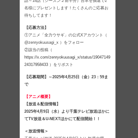
話～18話（シーズン２前半分）台本を抽選で2
名様にプレゼントします！たくさんのご応募お
待ちしてます！
【応募方法】
①アニメ「全力ウサギ」の公式Xアカウント（
@zenryokuusagi_x ）をフォロー
②該当の投稿（
https://x.com/zenryokuusagi_x/status/19047149
24317958433
）をリポスト
【応募期間】～2025年4月25日（金）23：59ま
で
【アニメ概要】
【放送＆配信情報】
2025年4月9日（水）より千葉テレビ放送ほかに
てTV放送＆U-NEXTほかにて配信開始！！
＜放送情報＞