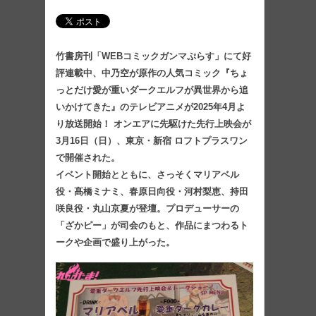
竹書房刊「WEBコミックガンマぷらす」にて好
評連載中、中乃空が原作の人気コミック『ちょ
っとだけ愛が重いダークエルフが異世界から追
いかけてきた』のテレビアニメが2025年4月よ
り放送開始！ オンエアに先駆けた先行上映会が
3月16日（日）、東京・新宿 ロフトプラスワン
で開催された。
イベント開始とともに、さっそくマリアベル
役・髙橋ミナミ、春原日向役・河村梨恵、持田
咲良役・丸山京夏が登壇。プロデューサーの
「ざかピー」が司会のもと、作品にまつわるト
ークや企画で盛り上がった。