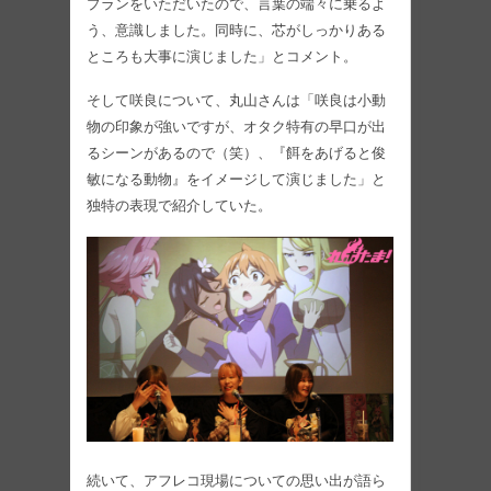
プランをいただいたので、言葉の端々に乗るよ
う、意識しました。同時に、芯がしっかりある
ところも大事に演じました」とコメント。
そして咲良について、丸山さんは「咲良は小動
物の印象が強いですが、オタク特有の早口が出
るシーンがあるので（笑）、『餌をあげると俊
敏になる動物』をイメージして演じました」と
独特の表現で紹介していた。
続いて、アフレコ現場についての思い出が語ら