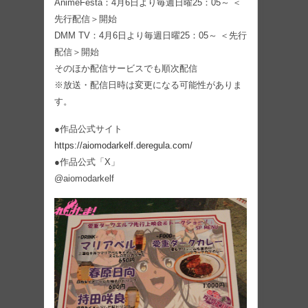
AnimeFesta：4月6日より毎週日曜25：05～ ＜
先行配信＞開始
DMM TV：4月6日より毎週日曜25：05～ ＜先行
配信＞開始
そのほか配信サービスでも順次配信
※放送・配信日時は変更になる可能性がありま
す。
●作品公式サイト
https://aiomodarkelf.deregula.com/
●作品公式「X」
@aiomodarkelf