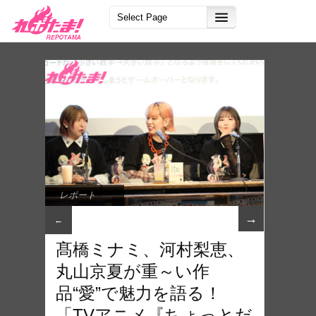
レポート
→
←
髙橋ミナミ、河村梨恵、
丸山京夏が重～い作
品“愛”で魅力を語る！
「TVアニメ『ちょっとだ