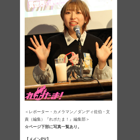
＜レポーター・カメラマン／ダンディ佐伯・文
責（編集）『れポたま！』編集部＞
☆ページ下部に写真一覧あり。
【メインPV】