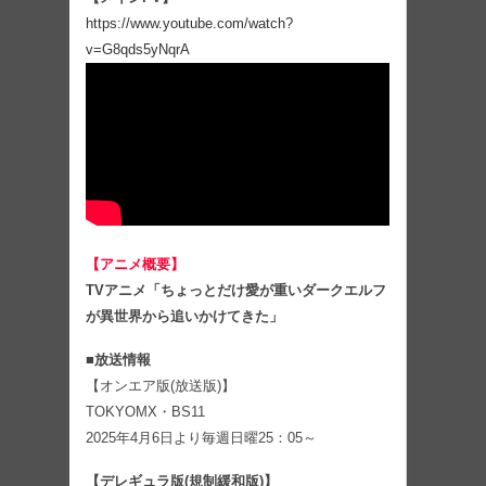
https://www.youtube.com/watch?
v=G8qds5yNqrA
【アニメ概要】
TVアニメ「ちょっとだけ愛が重いダークエルフ
が異世界から追いかけてきた」
■放送情報
【オンエア版(放送版)】
TOKYOMX・BS11
2025年4月6日より毎週日曜25：05～
【デレギュラ版(規制緩和版)】