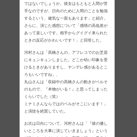
ではないでしょうか。彼女はもともと人間が苦
手なのですが、日向のために人間のことを勉強
するという、健気な一面もあります」と紹介。
さらに、演じた感想について「感情の高低差が
あって楽しいです。相手からグイグイ来られた
ときの反応がかわいいです！」と回答した。
河村さんは「髙橋さんの、アフレコでのお芝居
にキュンキュンしました。どこか幼い印象を受
けるときがありますし、ヤンデレ感があるとこ
ろもいいですね」、
丸山さんは「収録中の髙橋さんの動きがベルそ
のもので、『本物がいる！』と思ってしまった
くらいでした（笑）
ミナミさんならではのベルがそこにいます！」
と演技を絶賛していた。
お次は日向について。河村さんは「『彼の優し
いところを大事に演じていきましょう』という