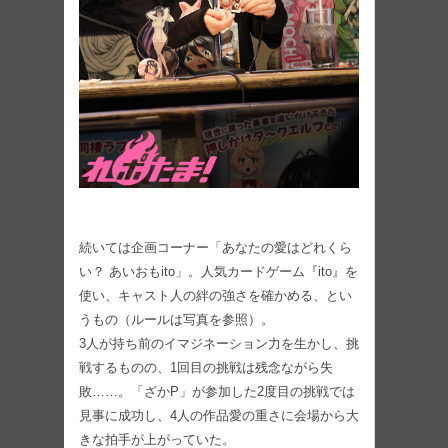
続いては企画コーナー「あなたの愛はどれくら
い？ あいおもito」。人気カードゲーム『ito』を
使い、キャスト人の絆の強さを確かめる、とい
うもの（ルールは写真を参照）。
3人が持ち前のイマジネーション力を生かし、挑
戦するものの、1回目の挑戦は残念ながら失
敗……。「ざかP」が参加した2度目の挑戦では
見事に成功し、4人の作品愛の重さに会場から大
きな拍手が上がっていた。