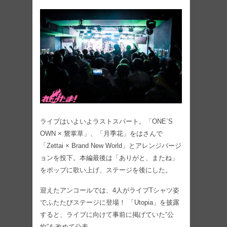
ライブはいよいよラストスパート。「ONE`S
OWN × 鵞掌草」、「月季花」をはさんで
「Zettai × Brand New World」とアレンジバージ
ョンを投下。本編最後は「ありがと、またね」
をポップに歌い上げ、ステージを後にした。
迎えたアンコールでは、4人がライブTシャツ姿
でふたたびステージに登場！ 「Utopia」を披露
すると、ライブに向けて事前に掲げていた“公
約”を改めて公表。