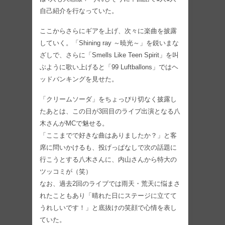
自己紹介を行なっていた。
ここからさらにギアを上げ、次々に楽曲を披露
していく。「Shining ray ～暁光～」を鋭いまな
ざしで、さらに「Smells Like Teen Spirit」を叫
ぶように歌い上げると「99 Luftballons」ではヘ
ッドバンキングを見せた。
「クリームソーダ」をちょっぴり切なく披露し
たあとは、この日が3回目のライブ出演となる八
木さんがMCで魅せる。
「ここまでで好きな曲はありましたか？」と客
席に問いかけるも、投げっぱなしで次の話題に
行こうとする八木さんに、内山さんから特大の
ツッコミが（笑）
なお、過去2回のライブでは雨天・荒天に悩まさ
れたこともあり「晴れた日にステージに立てて
うれしいです！」と底抜けの笑顔で心情を表し
ていた。