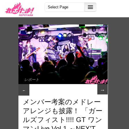
レポート
→
←
メンバー考案のメドレー
アレンジも披露！ 「ガー
ルズフィスト!!!! GT ワン
マンLive Vol.1 ～NEX’T