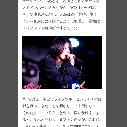
ケーション」のあとは、内山さんがステージ前
方でメンバーと絡みながら「WISH」を披露。
そして浅見さんがHump Backの「拝啓、少年
よ」を客席に語り掛けるように歌唱し、最後は
大ジャンプで会場が一体となった。
MCでは先日中国でライブやキービジュアルの撮
影を行ってきたことを明かし、「中国から来て
くれた人……いる？」と客席に問いかける。す
ると、なんと手を上げるファンの姿が。これに
は4人も大感激！ うれしそうに中国語で1人1人