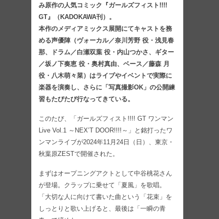
み原作の人気コミック『ガールズフィスト!!!!
GT』（KADOKAWA刊）。
本作のメディアミックス展開にてキャストを務
める声優陣（ヴォーカル／奈川芳野 役・浅見春
那、ドラム／白瀬双葉 役・内山つかさ、ギター
／坂ノ下奏恵 役・奥村真由、ベース／藤森 月
役・八木萌々菜）はライブやイベントで実際に
楽器を演奏し、さらに「写真撮影OK」の公開練
習もたびたび行なってきている。
このたび、「ガールズフィスト!!!! GT ワンマン
Live Vol.1 ～NEX’T DOOR!!!!～」と銘打ったワ
ンマンライブが2024年11月24日（日）、東京・
秋葉原ZESTで開催された。
まずはオープニングアクトとして中谷桃花さん
が登場。クラップに乗せて「夏風」を歌唱。
「大切な人に向けて書いた曲という「花束」を
しっとりと歌い上げると、最後は「一瞬の青