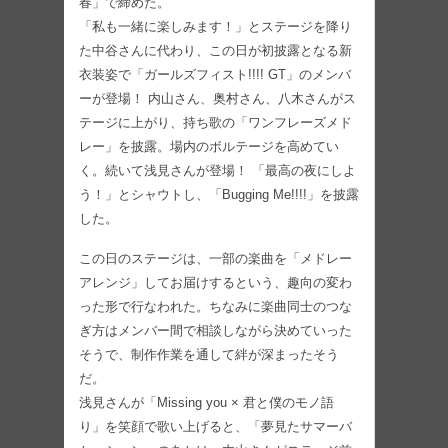
春」で締めた。
「私も一緒に楽しみます！」とステージを降り
た中谷さんに代わり、この日が初披露となる新
衣装姿で「ガールズフィスト!!!! GT」のメンバ
ーが登場！ 内山さん、奥村さん、八木さんがス
テージに上がり、持ち歌の「ワンフレーズメド
レー」を披露。場内のボルテージを高めてい
く。続いて浅見さんが登場！ 「最高の夜にしよ
う！」とシャウトし、「Bugging Me!!!!」を披露
した。
この日のステージは、一部の楽曲を「メドレー
アレンジ」してお届けするという、趣向の変わ
った形で行なわれた。ちなみに楽曲同士のつな
ぎ方はメンバー間で相談しながら決めていった
そうで、制作作業を通して絆が深まったそう
だ。
浅見さんが「Missing you × 君と僕のモノ語
り」を笑顔で歌い上げると、「夢見たサマーバ