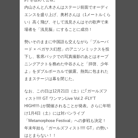
内山さんと八木さんはステージ前面でオーディ
エンスを盛り上げ、奥村さんは（1メートルくら
い）高く飛び、そして浅見さんはその歌声で来
場者を「浅見脳」にすることに成功！
勢いそのままに中国語も交えながら「ブルーバ
ード × ペガサス幻想」のアニソンミックスを投
下し、客席バックでの写真撮影のあとはオープ
ニングアクトを務めた中谷さんと「拝啓、少年
よ」をダブルボーカルで披露。熱気に包まれた
ままステージは幕を閉じた。
なお、この日は12月21日（土）に｢ガールズフ
ィスト!!!! GT ワンマンLive Vol.2 -FLY’T
HIGH!!!!-｣が開催されることが発表。さらに年明
け1月4日（土）には対バンライブ
「Metamorphose Festival」への参戦も決定！
年末年始も「ガールズフィスト!!!! GT」の勢い
はとまらない！！